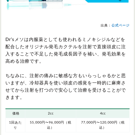
出典：
公式ページ
Dr’sメソは内服薬としても使われるミノキシジルなどを
配合したオリジナル発毛カクテルを注射で直接頭皮に注
入することで不足した発毛成長因子を補い、発毛効果を
高める治療です。
ちなみに、注射の痛みに敏感な方もいらっしゃるかと思
いますが、冷却器具を使い頭皮の感覚を一時的に麻痺さ
せてから注射を打つので安心して治療を受けることがで
きます。
価格
2cc
4cc
1回あた
55,000円〜96,000円（税
77,000円〜120,000円（税
り
込）
込）