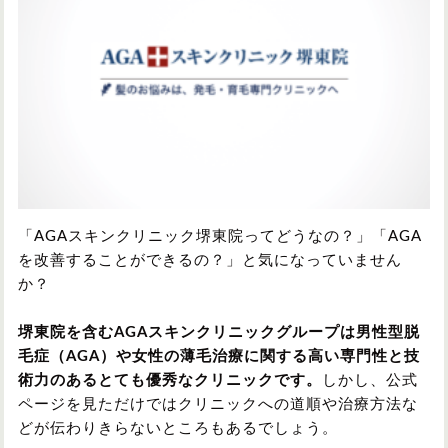
円形脱毛症
円形脱毛症
女性の薄毛
お問い合わせ
対策・アイテムから記事を探す
かつら・ヴィッグ
シャンプー
「AGAスキンクリニック堺東院ってどうなの？」「AGA
を改善することができるの？」と気になっていません
か？
植毛
病院・クリニック
堺東院を含むAGAスキンクリニックグループは男性型脱
毛症（AGA）や女性の薄毛治療に関する高い専門性と技
術力のあるとても優秀なクリニックです。
しかし、公式
育毛剤
ページを見ただけではクリニックへの道順や治療方法な
どが伝わりきらないところもあるでしょう。