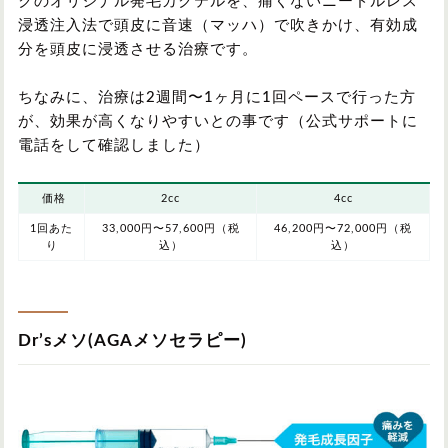
クのオリジナル発毛カクテルを、痛くないニードルレス
浸透注入法で頭皮に音速（マッハ）で吹きかけ、有効成
分を頭皮に浸透させる治療です。
ちなみに、治療は2週間〜1ヶ月に1回ペースで行った方
が、効果が高くなりやすいとの事です（公式サポートに
電話をして確認しました）
価格
2cc
4cc
1回あた
33,000円〜57,600円（税
46,200円〜72,000円（税
り
込）
込）
Dr’sメソ(AGAメソセラピー)