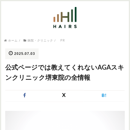
気になるワードから記事を探す

病院・クリニック
PR
ホーム
/
病院・クリニック
/
医師監修
AGAクリニック
AGAスキンクリニック
東京のAGAクリニック
女性の薄毛
2025.07.03
女性の薄毛
公式ページでは教えてくれないAGAスキ
AGA
症状・悩みから記事を探す
ンクリニック堺東院の全情報
植毛
X
B!
薄毛
AGA
M字はげ
育毛剤
つむじハゲ
ふけ
発毛