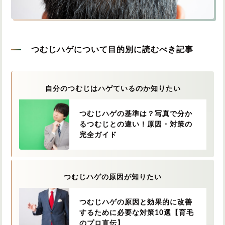
円形脱毛症
円形脱毛症
女性の薄毛
お問い合わせ
つむじハゲについて目的別に読むべき記事
対策・アイテムから記事を探す
自分のつむじはハゲているのか知りたい
かつら・ヴィッグ
シャンプー
つむじハゲの基準は？写真で分か
るつむじとの違い！原因・対策の
完全ガイド
植毛
病院・クリニック
つむじハゲの原因が知りたい
育毛剤
つむじハゲの原因と効果的に改善
するために必要な対策10選【育毛
のプロ直伝】