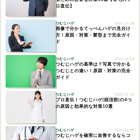
ロ直伝】
つむじハゲ
2025.12.28
画像で分かるてっぺんハゲの見分け
方！原因・対策・髪型まで完全ガイ
ド
つむじハゲ
2025.12.28
つむじハゲの基準は？写真で分かる
つむじとの違い！原因・対策の完全
ガイド
つむじハゲ
2025.12.28
プロ直伝！つむじハゲ(頭頂部)の4つ
の原因と効果的な対策10選
つむじハゲ
2025.12.28
つむじハゲを確実に改善するならコ