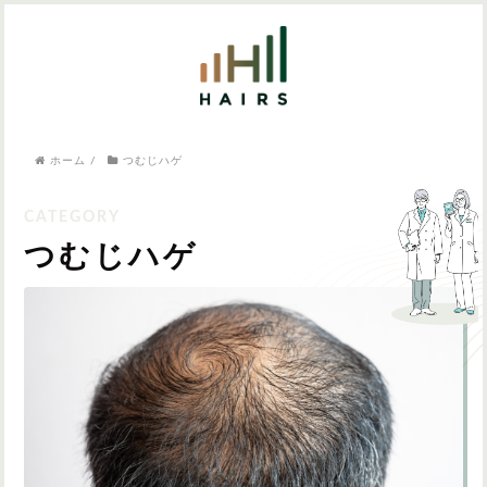
気になるワードから記事を探す

病院・クリニック
ホーム
/
つむじハゲ
医師監修
AGAクリニック
AGAスキンクリニック
東京のAGAクリニック
女性の薄毛
女性の薄毛
つむじハゲ
AGA
症状・悩みから記事を探す
植毛
薄毛
AGA
M字はげ
育毛剤
つむじハゲ
ふけ
発毛