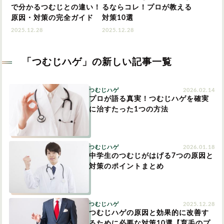
で分かるつむじとの違い！
るならコレ！プロが教える
原因・対策の完全ガイド
対策10選
2025.12.28
2025.12.28
「つむじハゲ」の新しい記事一覧
つむじハゲ
2026.02.14
プロが語る真実！つむじハゲを確実
に治すたった1つの方法
つむじハゲ
2026.01.18
中学生のつむじがはげる7つの原因と
対策のポイントまとめ
つむじハゲ
2025.12.28
つむじハゲの原因と効果的に改善す
るために必要な対策10選【育毛のプ