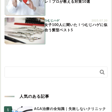
レ！プロが教える対策10選
つむじハゲ
2025.07.20
女子100人に聞いた！つむじハゲに似
合う髪型ベスト5

人気のある記事
AGA治療の全知識｜失敗しないクリニック