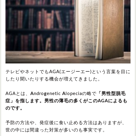
円形脱毛症
円形脱毛症
女性の薄毛
お問い合わせ
対策・アイテムから記事を探す
かつら・ヴィッグ
シャンプー
テレビやネットでもAGA(エージーエー)という言葉を目に
したり聞いたりする機会が増えてきました。
植毛
病院・クリニック
AGAとは、
A
ndro
g
enetic
A
lopeciaの略で
「男性型脱毛
症」を指します。男性の薄毛の多くがこのAGAによるも
のです。
育毛剤
予防の方法や、発症後に食い止める方法はありますが、
世の中には間違った対策が多いのも事実です。