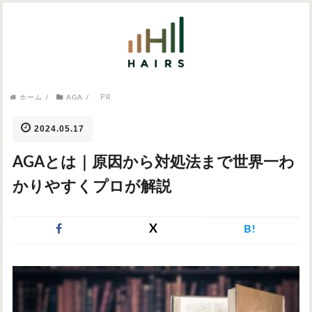
気になるワードから記事を探す

PR
病院・クリニック
ホーム
/
AGA
/
医師監修
AGAクリニック
AGAスキンクリニック
東京のAGAクリニック
女性の薄毛
2024.05.17
女性の薄毛
AGAとは｜原因から対処法まで世界一わ
AGA
症状・悩みから記事を探す
かりやすくプロが解説
植毛
X
B!
薄毛
AGA
M字はげ
育毛剤
つむじハゲ
ふけ
発毛