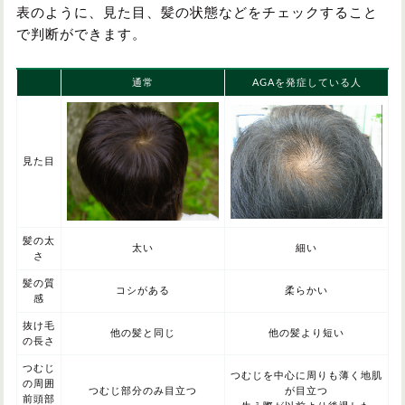
表のように、見た目、髪の状態などをチェックすること
で判断ができます。
通常
AGAを発症している人
見た目
髪の太
太い
細い
さ
髪の質
コシがある
柔らかい
感
抜け毛
他の髪と同じ
他の髪より短い
の長さ
つむじ
つむじを中心に周りも薄く地肌
の周囲
つむじ部分のみ目立つ
が目立つ
前頭部