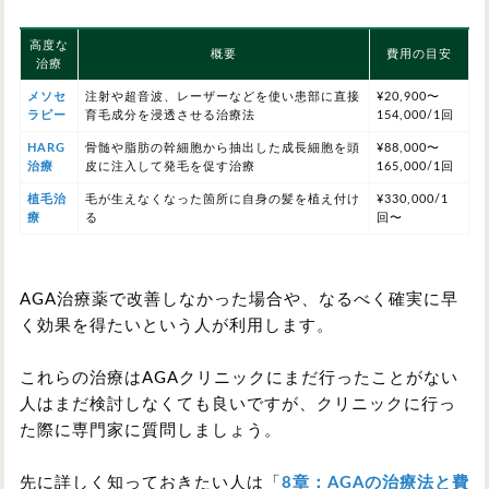
高度な
概要
費用の目安
治療
メソセ
注射や超音波、レーザーなどを使い患部に直接
¥20,900〜
ラピー
育毛成分を浸透させる治療法
154,000/1回
HARG
骨髄や脂肪の幹細胞から抽出した成長細胞を頭
¥88,000〜
治療
皮に注入して発毛を促す治療
165,000/1回
植毛治
毛が生えなくなった箇所に自身の髪を植え付け
¥330,000/1
療
る
回〜
AGA治療薬で改善しなかった場合や、なるべく確実に早
く効果を得たいという人が利用します。
これらの治療はAGAクリニックにまだ行ったことがない
人はまだ検討しなくても良いですが、クリニックに行っ
た際に専門家に質問しましょう。
先に詳しく知っておきたい人は「
8章：AGAの治療法と費