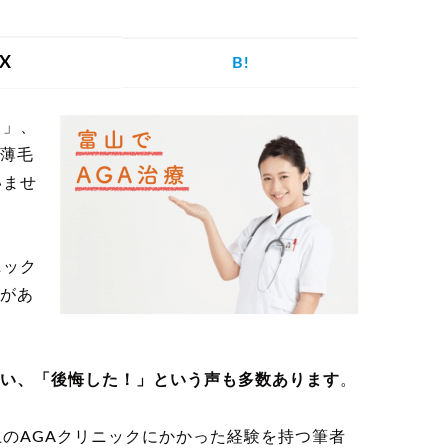
を探す
X
B!
？」、
げ
つむじハゲ
ふけ
円形脱毛症
薄毛
いませ
ニック
記事を探す
があ
い、「後悔した！」という声も多数あります
。
病院・クリ
ー
植毛
育毛剤
ニック
上のAGAクリニックにかかった経験を持つ筆者