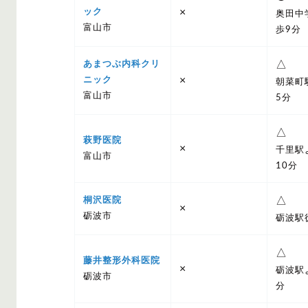
×
ック
奥田中
富山市
歩9分
△
あまつぶ内科クリ
×
ニック
朝菜町
富山市
5分
△
萩野医院
×
千里駅
富山市
10分
△
桐沢医院
×
砺波市
砺波駅
△
藤井整形外科医院
×
砺波駅
砺波市
分