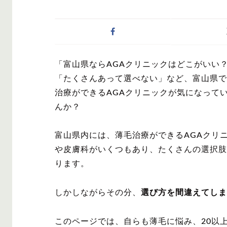
症状・悩みから記事
「富山県ならAGAクリニックはどこがいい
AGA
M字は
「たくさんあって選べない」など、富山県で
治療ができるAGAクリニックが気になって
んか？
富山県内には、薄毛治療ができるAGAクリ
対策・アイテムから
や皮膚科がいくつもあり、たくさんの選択肢
ります。
しかしながらその分、
選び方を間違えてしま
かつら・ヴ
シャンプ
ィッグ
このページでは、自らも薄毛に悩み、20以