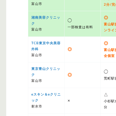
富山市
2分/
◎
湘南美容クリニッ
◯
ク
富山駅
一部検査は有料
富山市
ンライ
◎
TCB東京中央美容
◎
外科
富山駅
富山市
全個室
東京青山クリニッ
◯
◎
ク
荒町駅
富山市
△
eスキン＆eクリニ
×
ック
小杉駅
射水市
分