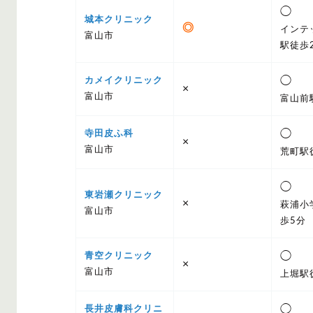
◯
城本クリニック
◎
インテ
富山市
駅徒歩
◯
カメイクリニック
×
富山市
富山前
◯
寺田皮ふ科
×
富山市
荒町駅
◯
東岩瀬クリニック
×
萩浦小
富山市
歩5分
◯
青空クリニック
×
富山市
上堀駅
◯
長井皮膚科クリニ