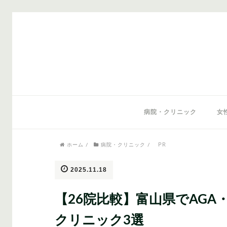
気になるワードから記事を探す
病院・クリニック
女
PR
ホーム
/
病院・クリニック
/
医師監修
AGAクリニック
AGAスキン
2025.11.18
【26院比較】富山県でAG
クリニック3選