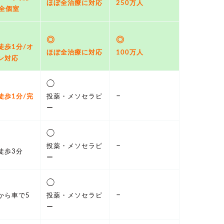
ほぼ全治療に対応
250万人
完全個室
◎
◎
徒歩1分/オ
ほぼ全治療に対応
100万人
ン対応
◯
–
徒歩1分/完
投薬・メソセラピ
ー
◯
–
投薬・メソセラピ
徒歩3分
ー
◯
–
から車で5
投薬・メソセラピ
ー