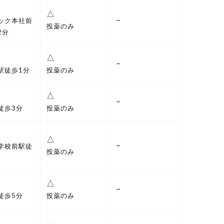
△
–
ック本社前
投薬のみ
2分
△
–
駅徒歩1分
投薬のみ
△
–
徒歩3分
投薬のみ
△
–
学校前駅徒
投薬のみ
△
–
徒歩5分
投薬のみ