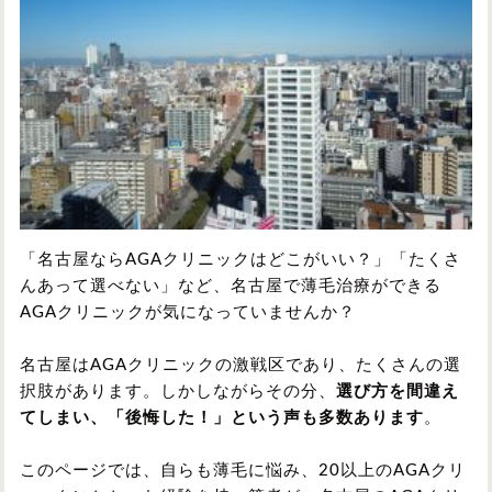
円形脱毛症
円形脱毛症
女性の薄毛
お問い合わせ
対策・アイテムから記事を探す
かつら・ヴィッグ
シャンプー
「名古屋ならAGAクリニックはどこがいい？」「たくさ
んあって選べない」など、名古屋で薄毛治療ができる
AGAクリニックが気になっていませんか？
植毛
病院・クリニック
名古屋はAGAクリニックの激戦区であり、たくさんの選
択肢があります。しかしながらその分、
選び方を間違え
てしまい、「後悔した！」という声も多数あります
。
育毛剤
このページでは、自らも薄毛に悩み、20以上のAGAクリ