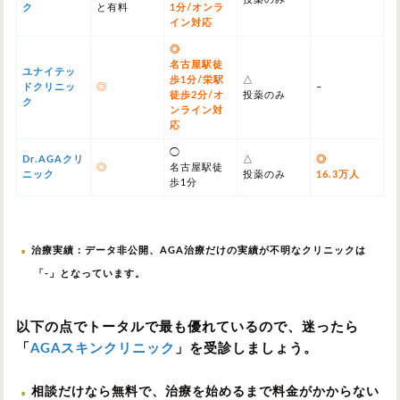
ク
と有料
1分/オンラ
イン対応
◎
名古屋駅徒
ユナイテッ
歩1分/栄駅
△
ドクリニッ
◎
–
徒歩2分/オ
投薬のみ
ク
ンライン対
応
◯
Dr.AGAクリ
△
◎
◎
名古屋駅徒
ニック
投薬のみ
16.3万人
歩1分
治療実績：データ非公開、AGA治療だけの実績が不明なクリニックは
「-」となっています。
以下の点でトータルで最も優れているので、迷ったら
「
AGAスキンクリニック
」を受診しましょう。
相談だけなら無料で、治療を始めるまで料金がかからない