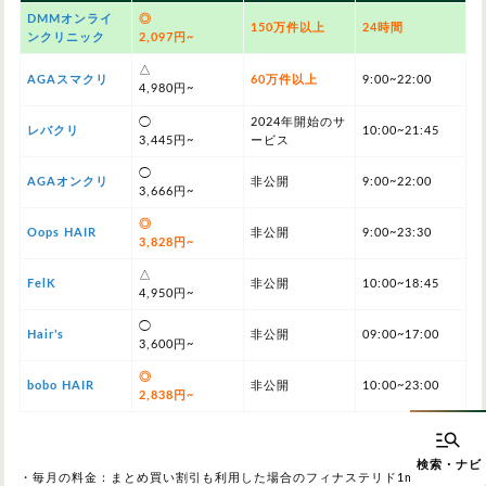
DMMオンライ
◎
150万件以上
24時間
ンクリニック
2,097円~
△
AGAスマクリ
60万件以上
9:00~22:00
4,980円~
◯
2024年開始のサ
レバクリ
10:00~21:45
3,445円~
ービス
◯
AGAオンクリ
非公開
9:00~22:00
3,666円~
◎
Oops HAIR
非公開
9:00~23:30
3,828円~
△
FelK
非公開
10:00~18:45
4,950円~
◯
Hair’s
非公開
09:00~17:00
3,600円~
◎
bobo HAIR
非公開
10:00~23:00
2,838円~
・毎月の料金：まとめ買い割引も利用した場合のフィナステリド1mgの最安