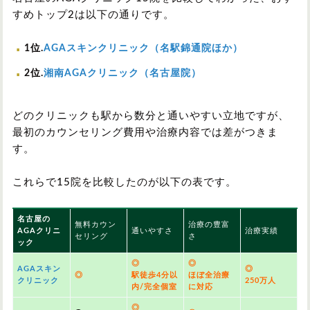
すめトップ2は以下の通りです。
1位.
AGAスキンクリニック（名駅錦通院ほか）
2位.
湘南AGAクリニック（名古屋院）
どのクリニックも駅から数分と通いやすい立地ですが、
最初のカウンセリング費用や治療内容では差がつきま
す。
これらで15院を比較したのが以下の表です。
名古屋の
無料カウン
治療の豊富
AGAクリニ
通いやすさ
治療実績
セリング
さ
ック
◎
◎
AGAスキン
◎
◎
駅徒歩4分以
ほぼ全治療
クリニック
250万人
内/完全個室
に対応
◎