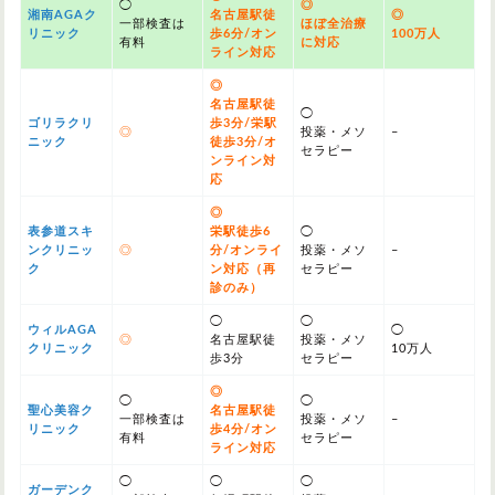
◯
◎
湘南AGAク
名古屋駅徒
◎
一部検査は
ほぼ全治療
リニック
歩6分/オン
100万人
有料
に対応
ライン対応
◎
名古屋駅徒
◯
ゴリラクリ
歩3分/栄駅
◎
投薬・メソ
–
ニック
徒歩3分/オ
セラピー
ンライン対
応
◎
表参道スキ
栄駅徒歩6
◯
ンクリニッ
◎
分/オンライ
投薬・メソ
–
ク
ン対応（再
セラピー
診のみ）
◯
◯
ウィルAGA
◯
◎
名古屋駅徒
投薬・メソ
クリニック
10万人
歩3分
セラピー
◎
◯
◯
聖心美容ク
名古屋駅徒
一部検査は
投薬・メソ
–
リニック
歩4分/オン
有料
セラピー
ライン対応
◯
◯
◯
ガーデンク