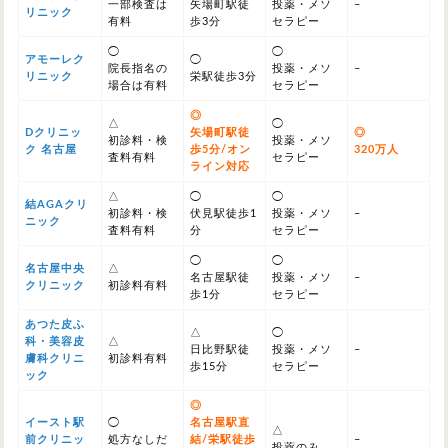
一部検査は
矢場町駅徒
投薬・メソ
–
リニック
有料
歩3分
セラピー
◯
◯
アモーレク
◯
院長指名の
投薬・メソ
–
リニック
栄駅徒歩3分
場合は有料
セラピー
◎
△
◯
Dクリニッ
矢場町駅徒
◎
初診料・検
投薬・メソ
ク 名古屋
歩5分/オン
320万人
査料有料
セラピー
ライン対応
△
◯
◯
結AGAクリ
初診料・検
伏見駅徒歩1
投薬・メソ
–
ニック
査料有料
分
セラピー
◯
◯
名古屋中央
△
名古屋駅徒
投薬・メソ
–
クリニック
初診料有料
歩1分
セラピー
あつた皮ふ
△
◯
科・美容皮
△
日比野駅徒
投薬・メソ
–
膚科クリニ
初診料有料
歩15分
セラピー
ック
◎
イースト駅
◯
名古屋駅直
△
前クリニッ
処方なしだ
結/栄駅徒歩
–
投薬のみ