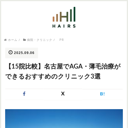
気になるワードから記事を探す

病院・クリニック
PR
ホーム
/
病院・クリニック
/
医師監修
AGAクリニック
AGAスキンクリニック
東京のAGAクリニック
女性の薄毛
2025.09.06
女性の薄毛
【15院比較】名古屋でAGA・薄毛治療が
AGA
症状・悩みから記事を探す
できるおすすめのクリニック3選
植毛
X
B!
薄毛
AGA
M字はげ
育毛剤
つむじハゲ
ふけ
発毛