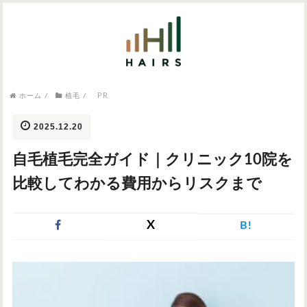
気になるワードから記事を探す

PR
病院・クリニック
ホーム
/
植毛
/
医師監修
AGAクリニック
AGAスキンクリニック
東京のAGAクリニック
女性の薄毛
2025.12.20
女性の薄毛
自毛植毛完全ガイド｜クリニック10院を
AGA
症状・悩みから記事を探す
比較してわかる費用からリスクまで
植毛
X
B!
薄毛
AGA
M字はげ
育毛剤
つむじハゲ
ふけ
発毛