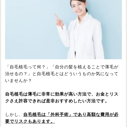
円形脱毛症
円形脱毛症
女性の薄毛
お問い合わせ
対策・アイテムから記事を探す
かつら・ヴィッグ
シャンプー
「自毛植毛って何？」「自分の髪を植えることで薄毛が
治せるの？」と自毛植毛とはどういうものか気になって
いませんか？
植毛
病院・クリニック
自毛植毛は薄毛に非常に効果が高い方法で、お金とリス
クさえ許容できれば是非おすすめしたい方法です。
育毛剤
しかし、
自毛植毛は「外科手術」であり高額な費用が必
要でリスクもあります。