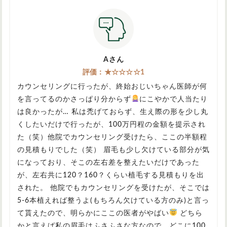
Aさん
評価：★☆☆☆☆1
カウンセリングに行ったが、終始おじいちゃん医師が何
を言ってるのかさっぱり分からず
にこやかで人当たり
は良かったが… 私は禿げておらず、生え際の形を少し丸
くしたいだけで行ったが、100万円程の金額を提示され
た（笑）他院でカウンセリング受けたら、ここの半額程
の見積もりでした（笑） 眉毛も少し欠けている部分が気
になっており、そこの左右差を整えたいだけであった
が、左右共に120？160？くらい植毛する見積もりを出
された。 他院でもカウンセリングを受けたが、そこでは
5-6本植えれば整うよ(もちろん欠けている方のみ)と言っ
て貰えたので、明らかにここの医者がやばい
どちら
かと言えば私の眉毛はふさふさな方なので、どこに100