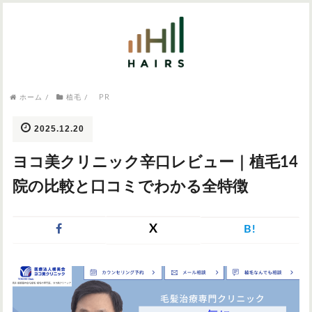
気になるワードから記事を探す

PR
病院・クリニック
ホーム
/
植毛
/
医師監修
AGAクリニック
AGAスキンクリニック
東京のAGAクリニック
女性の薄毛
2025.12.20
女性の薄毛
ヨコ美クリニック辛口レビュー｜植毛14
AGA
症状・悩みから記事を探す
院の比較と口コミでわかる全特徴
植毛
X
B!
薄毛
AGA
M字はげ
育毛剤
つむじハゲ
ふけ
発毛