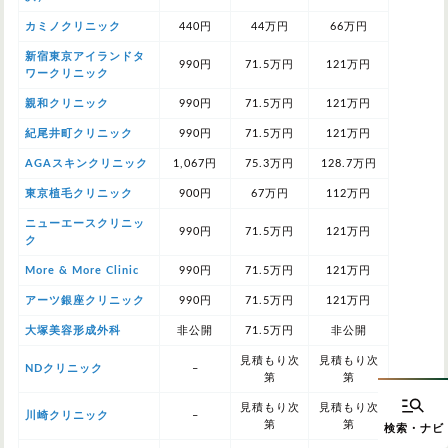
カミノクリニック
440円
44万円
66万円
新宿東京アイランドタ
990円
71.5万円
121万円
ワークリニック
親和クリニック
990円
71.5万円
121万円
紀尾井町クリニック
990円
71.5万円
121万円
AGAスキンクリニック
1,067円
75.3万円
128.7万円
東京植毛クリニック
900円
67万円
112万円
ニューエースクリニッ
990円
71.5万円
121万円
ク
More & More Clinic
990円
71.5万円
121万円
アーツ銀座クリニック
990円
71.5万円
121万円
大塚美容形成外科
非公開
71.5万円
非公開
見積もり次
見積もり次
NDクリニック
–
第
第
見積もり次
見積もり次
川崎クリニック
–
第
第