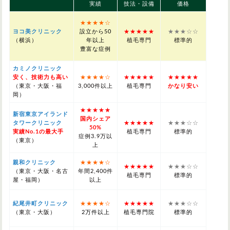
実績
技法・設備
価格
★★★★☆
ヨコ美クリニック
設立から50
★★★★★
★★★☆☆
（横浜）
年以上
植毛専門
標準的
豊富な症例
カミノクリニック
安く、技術力も高い
★★★★☆
★★★★★
★★★★★
（東京・大阪・福
3,000件以上
植毛専門
かなり安い
岡）
★★★★★
新宿東京アイランド
国内シェア
タワークリニック
★★★★★
★★★☆☆
50%
実績No.1の最大手
植毛専門
標準的
症例3.9万以
（東京）
上
親和クリニック
★★★★☆
★★★★★
★★★☆☆
（東京・大阪・名古
年間2,400件
植毛専門
標準的
屋・福岡）
以上
紀尾井町クリニック
★★★★☆
★★★★★
★★★☆☆
（東京・大阪）
2万件以上
植毛専門院
標準的