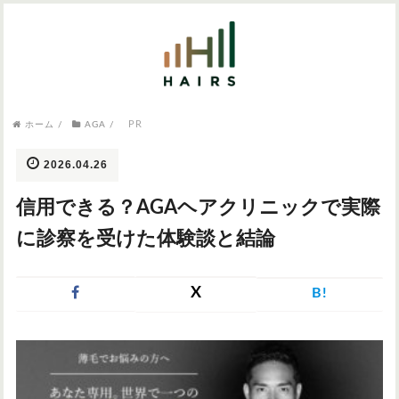
気になるワードから記事を探す

PR
病院・クリニック
ホーム
/
AGA
/
医師監修
AGAクリニック
AGAスキンクリニック
東京のAGAクリニック
女性の薄毛
2026.04.26
女性の薄毛
信用できる？AGAヘアクリニックで実際
AGA
症状・悩みから記事を探す
に診察を受けた体験談と結論
植毛
X
B!
薄毛
AGA
M字はげ
育毛剤
つむじハゲ
ふけ
発毛