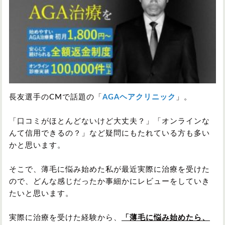
円形脱毛症
円形脱毛症
女性の薄毛
お問い合わせ
対策・アイテムから記事を探す
長友選手のCMで話題の「
AGAヘアクリニック
」。
かつら・ヴィッグ
シャンプー
「口コミがほとんどないけど大丈夫？」「オンラインな
んて信用できるの？」など疑問にもたれている方も多い
かと思います。
植毛
病院・クリニック
そこで、薄毛に悩み始めた私が最近実際に治療を受けた
ので、どんな感じだったか事細かにレビューをしていき
育毛剤
たいと思います。
実際に治療を受けた経験から、
「薄毛に悩み始めたら、