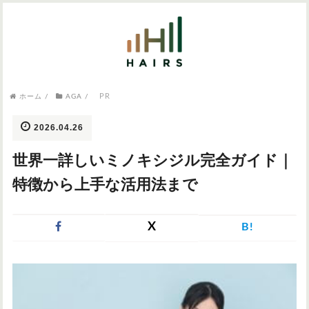
気になるワードから記事を探す

PR
病院・クリニック
ホーム
/
AGA
/
医師監修
AGAクリニック
AGAスキンクリニック
東京のAGAクリニック
女性の薄毛
2026.04.26
女性の薄毛
世界一詳しいミノキシジル完全ガイド｜
AGA
症状・悩みから記事を探す
特徴から上手な活用法まで
植毛
X
B!
薄毛
AGA
M字はげ
育毛剤
つむじハゲ
ふけ
発毛