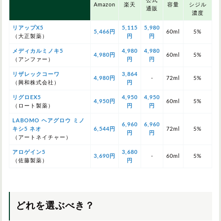
公式
Amazon
楽天
容量
シジル
通販
濃度
リアップX5
5,115
5,980
5,466円
60ml
5%
（大正製薬）
円
円
メディカルミノキ5
4,980
4,980
4,980円
60ml
5%
（アンファー）
円
円
リザレックコーワ
3,864
4,980円
-
72ml
5%
（興和株式会社）
円
リグロEX5
4,950
4,950
4,950円
60ml
5%
（ロート製薬）
円
円
LABOMO ヘアグロウ ミノ
6,960
6,960
キシ5 ネオ
6,544円
72ml
5%
円
円
（アートネイチャー）
アロゲイン5
3,680
3,690円
-
60ml
5%
（佐藤製薬）
円
どれを選ぶべき？