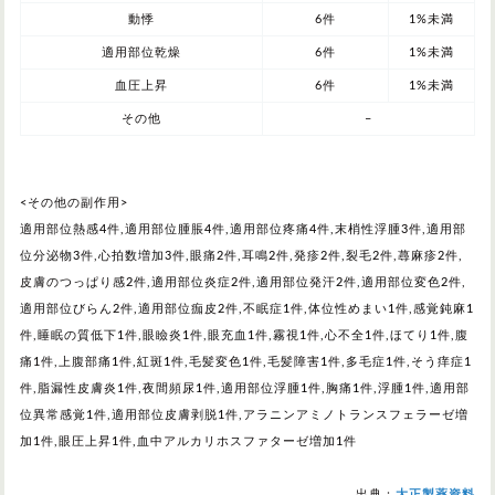
動悸
6件
1%未満
適用部位乾燥
6件
1%未満
血圧上昇
6件
1%未満
その他
–
<その他の副作用>
適用部位熱感4件,適用部位腫脹4件,適用部位疼痛4件,末梢性浮腫3件,適用部
位分泌物3件,心拍数増加3件,眼痛2件,耳鳴2件,発疹2件,裂毛2件,蕁麻疹2件,
皮膚のつっぱり感2件,適用部位炎症2件,適用部位発汗2件,適用部位変色2件,
適用部位びらん2件,適用部位痂皮2件,不眠症1件,体位性めまい1件,感覚鈍麻1
件,睡眠の質低下1件,眼瞼炎1件,眼充血1件,霧視1件,心不全1件,ほてり1件,腹
痛1件,上腹部痛1件,紅斑1件,毛髪変色1件,毛髪障害1件,多毛症1件,そう痒症1
件,脂漏性皮膚炎1件,夜間頻尿1件,適用部位浮腫1件,胸痛1件,浮腫1件,適用部
位異常感覚1件,適用部位皮膚剥脱1件,アラニンアミノトランスフェラーゼ増
加1件,眼圧上昇1件,血中アルカリホスファターゼ増加1件
出典：
大正製薬資料