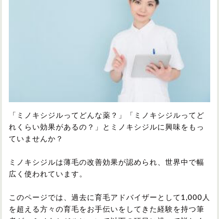
円形脱毛症
円形脱毛症
女性の薄毛
お問い合わせ
対策・アイテムから記事を探す
かつら・ヴィッグ
シャンプー
「ミノキシジルってどんな薬？」「ミノキシジルってど
れくらい効果があるの？」とミノキシジルに興味をもっ
ていませんか？
植毛
病院・クリニック
ミノキシジルは薄毛の改善効果が認められ、世界中で幅
広く使われています。
育毛剤
このページでは、過去に育毛アドバイザーとして1,000人
を超える方々の育毛をお手伝いをしてきた経験を持つ筆