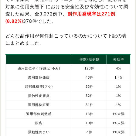
対象に使用実態下 における安全性及び有効性について調
査した結果、全3,072例中、
副作用発現率は271例
(8.82%
)
378件でした。
どんな副作用が何件起こっているのかについて下記の表
にまとめました。
件数/症例数
発症率
適用部位そう痒感(かゆみ)
123件
4%
適用部位発疹
43件
1.4%
頭部粃糠疹(フケ)
33件
1%
接触性皮膚炎
32件
1%
適用部位紅斑
31件
1%
適用部位刺激感
13件
1%未満
頭痛
10件
1%未満
浮動性めまい
6件
1%未満