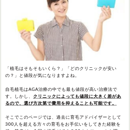
円形脱毛症
円形脱毛症
女性の薄毛
お問い合わせ
対策・アイテムから記事を探す
かつら・ヴィッグ
シャンプー
「植毛はそもそもいくら？」「どのクリニックが安い
の？」と値段が気になりますよね。
植毛
病院・クリニック
自毛植毛はAGA治療の中でも最も値段が高い治療法で
す。しかし、
クリニックによっても値段に大きく差があ
るので、選び方次第で費用を抑えることも可能です。
育毛剤
そこでこのページでは、過去に育毛アドバイザーとして
300人を超える方々の育毛をお手伝いをしてきた経験を