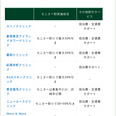
その他割引サー
モニター割実施状況
ビス
宿泊費・交通費
カミノクリニック
–
サポート
新宿東京アイラン
モニター割りで最大50%引
宿泊費・交通費
ドタワークリニッ
き
サポート
ク
モニター割りで最大50%引
宿泊費・交通費
親和クリニック
き
サポート
紀尾井町クリニッ
–
宿泊費サポート
ク
AGAスキンクリニ
モニター割りで最大50%引
–
ック
き
東京植毛クリニッ
モニターは募集中だが、詳
宿泊費・交通費
ク
細非公開
サポート
ニューエースクリ
宿泊費・交通費
モニター割りで20~50%引き
ニック
サポート
More & More
–
–