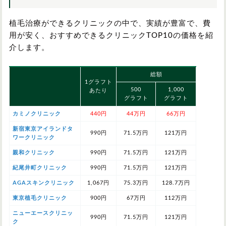
植毛治療ができるクリニックの中で、実績が豊富で、費
用が安く、おすすめできるクリニックTOP10の価格を紹
介します。
総額
1グラフト
500
1,000
あたり
グラフト
グラフト
カミノクリニック
440円
44万円
66万円
新宿東京アイランドタ
990円
71.5万円
121万円
ワークリニック
親和クリニック
990円
71.5万円
121万円
紀尾井町クリニック
990円
71.5万円
121万円
AGAスキンクリニック
1,067円
75.3万円
128.7万円
東京植毛クリニック
900円
67万円
112万円
ニューエースクリニッ
990円
71.5万円
121万円
ク