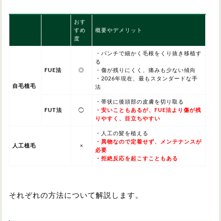
おす
すめ
概要やデメリット
度
・パンチで細かく毛根をくり抜き移植す
る
FUE法
◎
・傷が残りにくく、痛みも少ない傾向
・2026年現在、最もスタンダードな手
自毛植毛
法
・帯状に後頭部の皮膚を切り取る
FUT法
◯
・安いこともあるが、FUE法より傷が残
りやすく、目立ちやすい
・人工の髪を植える
・異物なので定着せず、メンテナンスが
人工植毛
×
必要
・拒絶反応を起こすこともある
それぞれの方法について解説します。