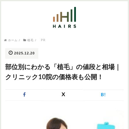
気になるワードから記事を探す

PR
病院・クリニック
ホーム
/
植毛
/
医師監修
AGAクリニック
AGAスキンクリニック
東京のAGAクリニック
女性の薄毛
2025.12.20
女性の薄毛
部位別にわかる「植毛」の値段と相場｜
AGA
症状・悩みから記事を探す
クリニック10院の価格表も公開！
植毛
X
B!
薄毛
AGA
M字はげ
育毛剤
つむじハゲ
ふけ
発毛