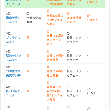
AGAスキン
◎
全国60院以
ほぼ全治療
250万人
クリニック
上/完全個室
に対応
◎
2位
◯
◎
全国130院以
◎
湘南美容ク
一部検査は
ほぼ全治療
上/オンライ
100万人
リニック
有料
に対応
ン対応
◎
3位
◯
全国に21院/
ゴリラクリ
◎
投薬・メソ
-
オンライン
ニック
セラピー
対応
4位
◎
◯
駅前AGAク
◎
全国に14院/
投薬・メソ
-
リニック
完全個室
セラピー
5位
◎
◯
TCB東京中
◎
全国に26院/
投薬・メソ
-
央美容外科
完全個室
セラピー
◎
6位.
東名阪に11
◯
◯
Dr.AGAクリ
◎
院/完全個
投薬・メソ
23万人
ニック
室/オンライ
セラピー
ン対応
7位
◯
◯
◯