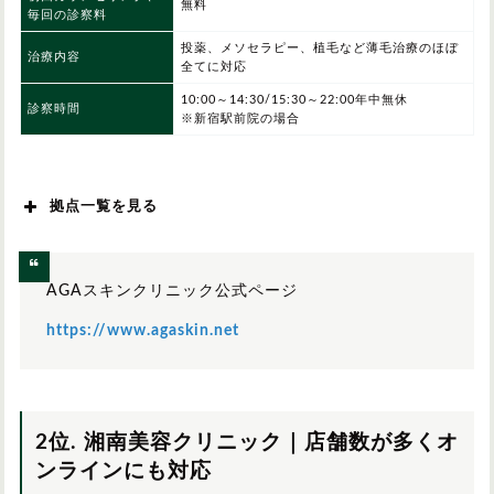
無料
毎回の診察料
投薬、メソセラピー、植毛など薄毛治療のほぼ
治療内容
全てに対応
10:00～14:30/15:30～22:00年中無休
診察時間
※新宿駅前院の場合
拠点一覧を見る
北海道/東北
AGAスキンクリニック公式ページ
関東
https://www.agaskin.net
中部
2位. 湘南美容クリニック｜店舗数が多くオ
関西
ンラインにも対応