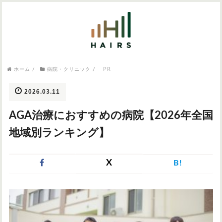
気になるワードから記事を探す

病院・クリニック
PR
ホーム
/
病院・クリニック
/
医師監修
AGAクリニック
AGAスキンクリニック
東京のAGAクリニック
女性の薄毛
2026.03.11
女性の薄毛
AGA治療におすすめの病院【2026年全国
AGA
症状・悩みから記事を探す
地域別ランキング】
植毛
X
B!
薄毛
AGA
M字はげ
育毛剤
つむじハゲ
ふけ
発毛