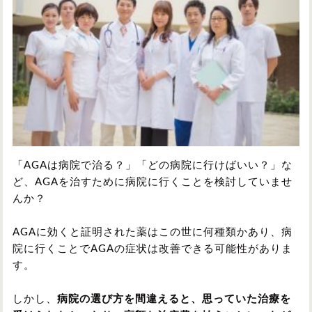
円形脱毛症
円形脱毛症
女性の薄毛
お問い合わせ
対策・アイテムから記事を探す
かつら・ヴィッグ
シャンプー
「AGAは病院で治る？」「どの病院に行けばいい？」な
ど、AGAを治すために病院に行くことを検討していませ
んか？
植毛
病院・クリニック
AGAに効くと証明された薬はこの世に何種類かあり、病
院に行くことでAGAの症状は改善できる可能性がありま
す。
育毛剤
しかし、
病院の選び方を間違えると、思っていた治療を