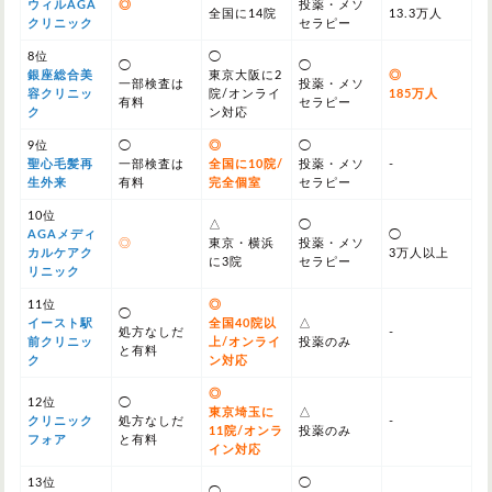
ウィルAGA
◎
投薬・メソ
全国に14院
13.3万人
クリニック
セラピー
8位
◯
◯
◯
銀座総合美
東京大阪に2
◎
一部検査は
投薬・メソ
容クリニッ
院/オンライ
185万人
有料
セラピー
ク
ン対応
9位
◯
◎
◯
聖心毛髪再
一部検査は
全国に10院/
投薬・メソ
-
生外来
有料
完全個室
セラピー
10位
△
◯
AGAメディ
◯
◎
東京・横浜
投薬・メソ
カルケアク
3万人以上
に3院
セラピー
リニック
11位
◎
◯
イースト駅
全国40院以
△
処方なしだ
-
前クリニッ
上/オンライ
投薬のみ
と有料
ク
ン対応
◎
12位
◯
東京埼玉に
△
クリニック
処方なしだ
-
11院/オンラ
投薬のみ
フォア
と有料
イン対応
13位
◯
◯