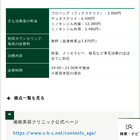
プロペシア（フィナステリド）：3,000円
デュタステリド：6,500円
主な治療薬の料金
ミノキシジル内服：12,380円
ミノキシジル外用：2,980円~
初回カウンセリング、
無料（血液検査は3,870円）
毎回の診察料
投薬、メソセラピー、植毛など薄毛治療のほぼ
治療内容
全てに対応
10:00～21:00年中無休
診察時間
※新宿本院の場合
拠点一覧を見る
北海道/東北
湘南美容クリニック公式ページ
関東
https://www.s-b-c.net/contents_aga/