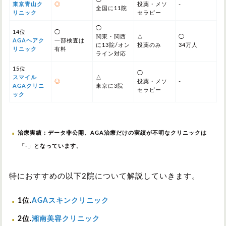
東京青山ク
◎
投薬・メソ
-
全国に11院
リニック
セラピー
◯
14位
◯
関東・関西
△
◯
AGAヘアク
一部検査は
に13院/オン
投薬のみ
34万人
リニック
有料
ライン対応
15位
◯
スマイル
△
◎
投薬・メソ
-
AGAクリニ
東京に3院
セラピー
ック
治療実績：データ非公開、AGA治療だけの実績が不明なクリニックは
「-」となっています。
特におすすめの以下2院について解説していきます。
1位.
AGAスキンクリニック
2位.
湘南美容クリニック