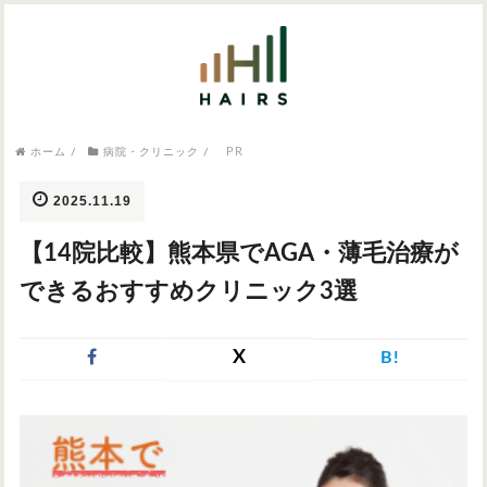
気になるワードから記事を探す

病院・クリニック
PR
ホーム
/
病院・クリニック
/
医師監修
AGAクリニック
AGAスキンクリニック
東京のAGAクリニック
女性の薄毛
2025.11.19
女性の薄毛
【14院比較】熊本県でAGA・薄毛治療が
AGA
症状・悩みから記事を探す
できるおすすめクリニック3選
植毛
X
B!
薄毛
AGA
M字はげ
育毛剤
つむじハゲ
ふけ
発毛