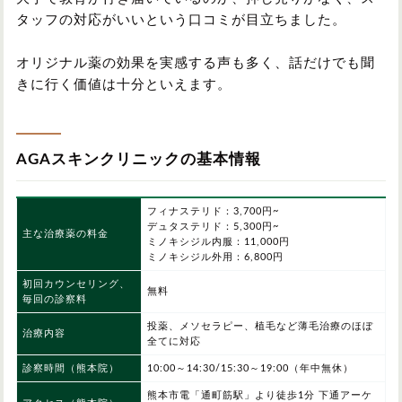
タッフの対応がいいという口コミが目立ちました。
オリジナル薬の効果を実感する声も多く、話だけでも聞
きに行く価値は十分といえます。
AGAスキンクリニックの基本情報
フィナステリド：3,700円~
デュタステリド：5,300円~
主な治療薬の料金
ミノキシジル内服：11,000円
ミノキシジル外用：6,800円
初回カウンセリング、
無料
毎回の診察料
投薬、メソセラピー、植毛など薄毛治療のほぼ
治療内容
全てに対応
診察時間（熊本院）
10:00～14:30/15:30～19:00（年中無休）
熊本市電「通町筋駅」より徒歩1分 下通アーケ