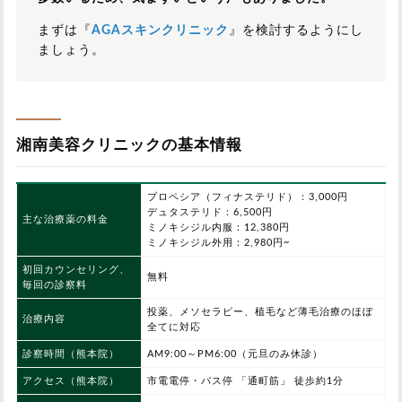
まずは『
AGAスキンクリニック
』を検討するようにし
ましょう。
湘南美容クリニックの基本情報
プロペシア（フィナステリド）：3,000円
デュタステリド：6,500円
主な治療薬の料金
ミノキシジル内服：12,380円
ミノキシジル外用：2,980円~
初回カウンセリング、
無料
毎回の診察料
投薬、メソセラピー、植毛など薄毛治療のほぼ
治療内容
全てに対応
診察時間（熊本院）
AM9:00～PM6:00（元旦のみ休診）
アクセス（熊本院）
市電電停・バス停 「通町筋」 徒歩約1分