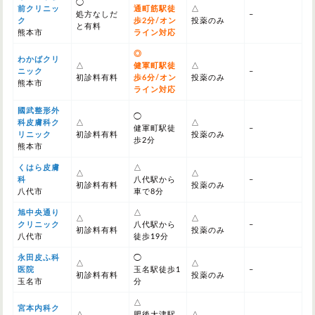
◯
前クリニッ
通町筋駅徒
△
処方なしだ
–
ク
歩2分/オン
投薬のみ
と有料
熊本市
ライン対応
◎
わかばクリ
△
健軍町駅徒
△
ニック
–
初診料有料
歩6分/オン
投薬のみ
熊本市
ライン対応
國武整形外
◯
科皮膚科ク
△
△
健軍町駅徒
–
リニック
初診料有料
投薬のみ
歩2分
熊本市
くはら皮膚
△
△
△
科
八代駅から
–
初診料有料
投薬のみ
八代市
車で8分
旭中央通り
△
△
△
クリニック
八代駅から
–
初診料有料
投薬のみ
八代市
徒歩19分
永田皮ふ科
◯
△
△
医院
玉名駅徒歩1
–
初診料有料
投薬のみ
玉名市
分
△
宮本内科ク
△
肥後大津駅
△