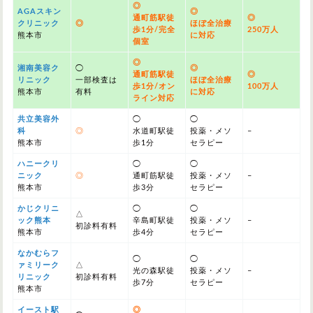
◎
AGAスキン
◎
通町筋駅徒
◎
クリニック
◎
ほぼ全治療
歩1分/完全
250万人
熊本市
に対応
個室
◎
湘南美容ク
◯
◎
通町筋駅徒
◎
リニック
一部検査は
ほぼ全治療
歩1分/オン
100万人
熊本市
有料
に対応
ライン対応
共立美容外
◯
◯
科
◎
水道町駅徒
投薬・メソ
–
熊本市
歩1分
セラピー
ハニークリ
◯
◯
ニック
◎
通町筋駅徒
投薬・メソ
–
熊本市
歩3分
セラピー
かじクリニ
◯
◯
△
ック熊本
辛島町駅徒
投薬・メソ
–
初診料有料
熊本市
歩4分
セラピー
なかむらフ
◯
◯
ァミリーク
△
光の森駅徒
投薬・メソ
–
リニック
初診料有料
歩7分
セラピー
熊本市
イースト駅
◎