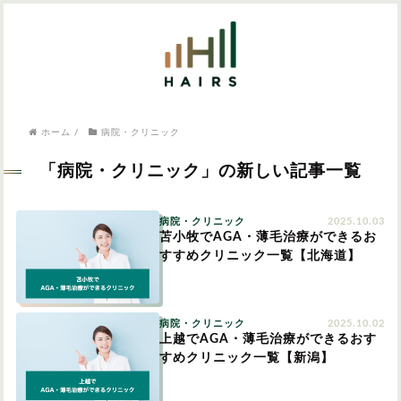
気になるワードから記事を探す

病院・クリニック
ホーム
/
病院・クリニック
医師監修
AGAクリニック
AGAスキンクリニック
東京のAGAクリニック
女性の薄毛
「病院・クリニック」の新しい記事一覧
女性の薄毛
AGA
病院・クリニック
2025.10.03
症状・悩みから記事を探す
苫小牧でAGA・薄毛治療ができるお
すすめクリニック一覧【北海道】
植毛
薄毛
AGA
M字はげ
病院・クリニック
2025.10.02
上越でAGA・薄毛治療ができるおす
育毛剤
すめクリニック一覧【新潟】
つむじハゲ
ふけ
発毛