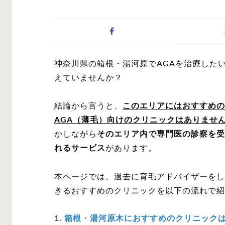
症状・悩みから記事
神奈川県の箱根・湯河原でAGAを治療した
AGA
M字は
えていませんか？
結論から言うと、
このエリアにはおすすめの
AGA（薄毛）向けのクリニックはありませ
かしながら
そのエリア内で専門医の診察を受
対策・アイテムから
れるサービス
があります。
本ページでは、過去に育毛アドバイザーをし
きるおすすめのクリニックを以下の流れで紹
かつら・ヴ
シャンプ
ィッグ
箱根・湯河原木におすすめのクリニック