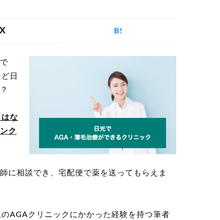
を探す
X
B!
で
げ
つむじハゲ
ふけ
円形脱毛症
など日
？
クはな
ンク
記事を探す
師に相談でき、宅配便で薬を送ってもらえま
病院・クリ
ー
植毛
育毛剤
ニック
上のAGAクリニックにかかった経験を持つ筆者