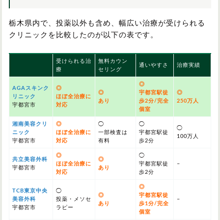
栃木県内で、投薬以外も含め、幅広い治療が受けられる
クリニックを比較したのが以下の表です。
受けられる治
無料カウン
通いやすさ
治療実績
療
セリング
◎
AGAスキンク
◎
◎
宇都宮駅徒
◎
リニック
ほぼ全治療に
あり
歩2分/完全
250万人
宇都宮市
対応
個室
湘南美容クリ
◎
◯
◯
◯
ニック
ほぼ全治療に
一部検査は
宇都宮駅徒
100万人
宇都宮市
対応
有料
歩2分
◎
◯
共立美容外科
◎
ほぼ全治療に
宇都宮駅徒
–
宇都宮市
あり
対応
歩2分
◎
TCB東京中央
◯
◎
宇都宮駅徒
美容外科
投薬・メソセ
–
あり
歩1分/完全
宇都宮市
ラピー
個室