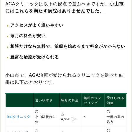
AGAクリニックは以下の観点で選ぶべきですが、
小山市
にはこれらを満たす病院はありませんでした。
アクセスがよく通いやすい
毎月の料金が安い
相談だけなら無料で、治療を始めるまで料金がかからない
豊富な治療が受けられる
小山市で、AGA治療が受けられるクリニックを調べた結
果は以下のとおりです。
無料カウン
受けられる
通いやすさ
毎月の料金
セリング
治療
◯
◯
△
keiクリニック
小山駅徒歩1
×
一部の薬の
4,950円~
分
処方
△
◯