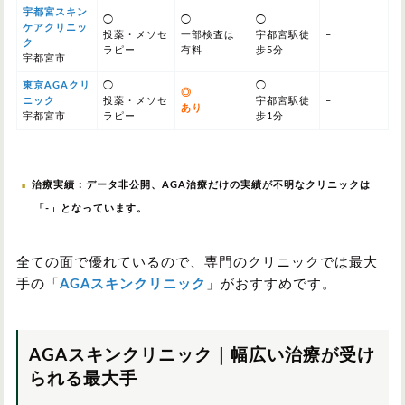
宇都宮スキン
◯
◯
◯
ケアクリニッ
投薬・メソセ
一部検査は
宇都宮駅徒
–
ク
ラピー
有料
歩5分
宇都宮市
東京AGAクリ
◯
◯
◎
ニック
投薬・メソセ
宇都宮駅徒
–
あり
宇都宮市
ラピー
歩1分
治療実績：データ非公開、AGA治療だけの実績が不明なクリニックは
「-」となっています。
全ての面で優れているので、専門のクリニックでは最大
手の「
AGAスキンクリニック
」がおすすめです。
AGAスキンクリニック｜幅広い治療が受け
られる最大手