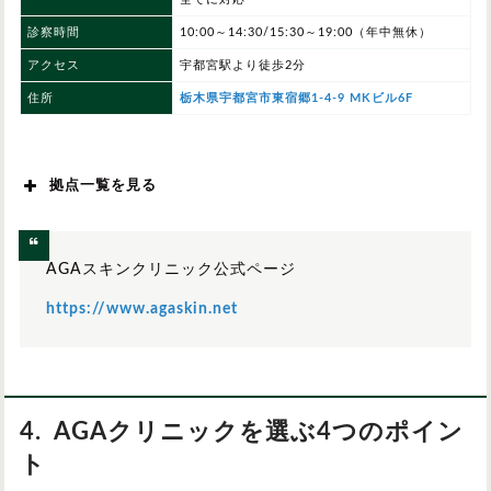
診察時間
10:00～14:30/15:30～19:00（年中無休）
アクセス
宇都宮駅より徒歩2分
住所
栃木県宇都宮市東宿郷1-4-9 MKビル6F
拠点一覧を見る
北海道/東北
AGAスキンクリニック公式ページ
関東
https://www.agaskin.net
中部
4. AGAクリニックを選ぶ4つのポイン
関西
ト
中国/四国