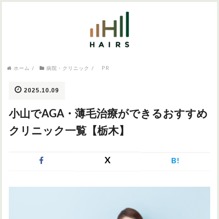
気になるワードから記事を探す

病院・クリニック
PR
ホーム
/
病院・クリニック
/
医師監修
AGAクリニック
AGAスキンクリニック
東京のAGAクリニック
女性の薄毛
2025.10.09
女性の薄毛
小山でAGA・薄毛治療ができるおすすめ
AGA
症状・悩みから記事を探す
クリニック一覧【栃木】
植毛
X
B!
薄毛
AGA
M字はげ
育毛剤
つむじハゲ
ふけ
発毛