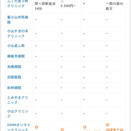
ふくだ皮フ科
△
間々田駅徒歩
×
一部の薬の
クリニック
5,500円~
14分
処方
新小山市民病
–
–
–
–
院
小山すぎの木
–
–
–
–
クリニック
小山皮ふ科
–
–
–
–
南栃木病院
–
–
–
–
光南病院
–
–
–
–
苅部医院
–
–
–
–
杉村病院
–
–
–
–
とみやまクリ
–
–
–
–
ニック
小山クリニッ
–
–
–
–
ク
DMMオンライ
◎
◎
◎
ンクリニック
◎
ほぼ全ての