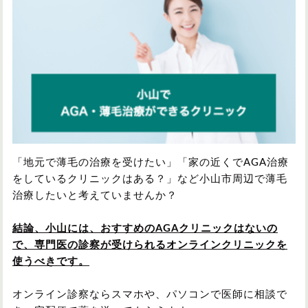
円形脱毛症
円形脱毛症
女性の薄毛
お問い合わせ
対策・アイテムから記事を探す
かつら・ヴィッグ
シャンプー
「地元で薄毛の治療を受けたい」「家の近くでAGA治療
をしているクリニックはある？」など小山市周辺で薄毛
治療したいと考えていませんか？
植毛
病院・クリニック
結論、小山には、おすすめのAGAクリニックはないの
で、専門医の診察が受けられるオンラインクリニックを
使うべきです。
育毛剤
オンライン診察ならスマホや、パソコンで医師に相談で