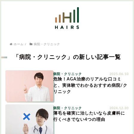
気になるワードから記事を探す

病院・クリニック
ホーム
/
病院・クリニック
医師監修
AGAクリニック
AGAスキンクリニック
東京のAGAクリニック
女性の薄毛
「病院・クリニック」の新しい記事一覧
女性の薄毛
AGA
病院・クリニック
2025.06.10
症状・悩みから記事を探す
危険！AGA治療のリアルな口コミ
と、実体験でわかるおすすめ病院/ク
植毛
リニック
薄毛
AGA
M字はげ
病院・クリニック
2024.12.30
薄毛を確実に治したいなら皮膚科に
育毛剤
行くべきでない4つの理由
つむじハゲ
ふけ
発毛