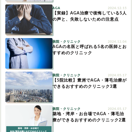
AGA
2024.12.15
円形脱毛症
【実録】AGA治療で後悔している5人
円形脱毛症
女性の薄毛
の声と、失敗しないための注意点
お問い合わせ
病院・クリニック
2024.12.04
対策・アイテムから記事を探す
AGAの名医と呼ばれる5名の医師とお
すすめのクリニック
かつら・ヴィッグ
シャンプー
病院・クリニック
2024.05.17
【5院比較】豊洲でAGA・薄毛治療が
できるおすすめのクリニック3選
植毛
病院・クリニック
病院・クリニック
2024.05.17
育毛剤
築地・湾岸・お台場でAGA・薄毛治
療ができるおすすめのクリニック2選