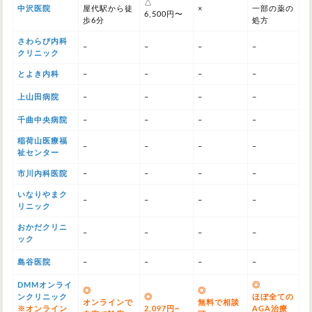
△
中沢医院
屋代駅から徒
×
一部の薬の
6,500円〜
歩6分
処方
さわらび内科
–
–
–
–
クリニック
とよき内科
–
–
–
–
上山田病院
–
–
–
–
千曲中央病院
–
–
–
–
稲荷山医療福
–
–
–
–
祉センター
市川内科医院
–
–
–
–
いなりやまク
–
–
–
–
リニック
おかだクリニ
–
–
–
–
ック
島谷医院
–
–
–
–
DMMオンライ
◎
◎
◎
ンクリニック
◎
ほぼ全ての
オンラインで
無料で相談
※オンライン
2,097円~
AGA治療