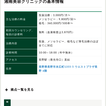
湘南美容クリニックの基本情報
投薬治療：3,000円/月〜
主な治療の料金
メソセラピー：9,800円/回〜
植毛：360,000円/500本〜
初回カウンセリング、
無料（血液検査は3,870円）
毎回の診察料
投薬、メソセラピー、植毛など薄毛治療のほぼ
治療内容
全てに対応
診察時間
10:00～18:00（年中無休）
アクセス
長野駅（善光寺口）直結
長野県長野市末広町1355-5 ウエストプラザ長
住所
野 6階
拠点一覧を見る
北海道/東北