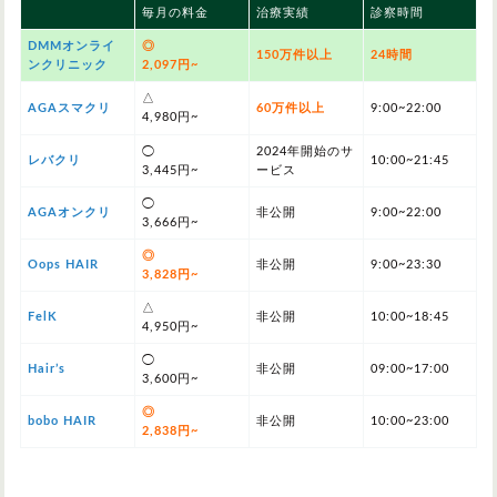
毎月の料金
治療実績
診察時間
DMMオンライ
◎
150万件以上
24時間
ンクリニック
2,097円~
△
AGAスマクリ
60万件以上
9:00~22:00
4,980円~
◯
2024年開始のサ
レバクリ
10:00~21:45
3,445円~
ービス
◯
AGAオンクリ
非公開
9:00~22:00
3,666円~
◎
Oops HAIR
非公開
9:00~23:30
3,828円~
△
FelK
非公開
10:00~18:45
4,950円~
◯
Hair’s
非公開
09:00~17:00
3,600円~
◎
bobo HAIR
非公開
10:00~23:00
2,838円~