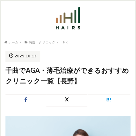
気になるワードから記事を探す

病院・クリニック
PR
ホーム
/
病院・クリニック
/
医師監修
AGAクリニック
AGAスキンクリニック
東京のAGAクリニック
女性の薄毛
2025.10.13
女性の薄毛
千曲でAGA・薄毛治療ができるおすすめ
AGA
症状・悩みから記事を探す
クリニック一覧【長野】
植毛
X
B!
薄毛
AGA
M字はげ
育毛剤
つむじハゲ
ふけ
発毛