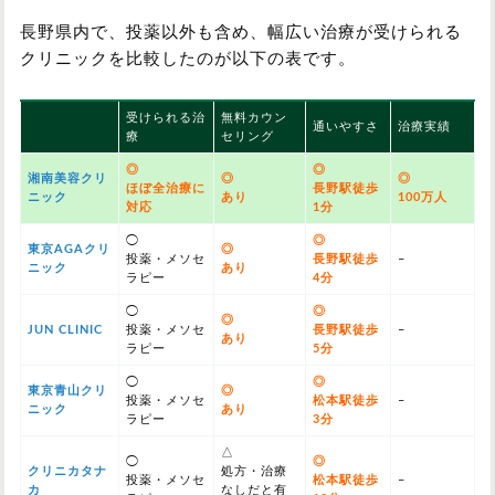
長野県内で、投薬以外も含め、幅広い治療が受けられる
クリニックを比較したのが以下の表です。
受けられる治
無料カウン
通いやすさ
治療実績
療
セリング
◎
◎
湘南美容クリ
◎
◎
ほぼ全治療に
長野駅徒歩
ニック
あり
100万人
対応
1分
◯
◎
東京AGAクリ
◎
投薬・メソセ
長野駅徒歩
–
ニック
あり
ラピー
4分
◯
◎
◎
JUN CLINIC
投薬・メソセ
長野駅徒歩
–
あり
ラピー
5分
◯
◎
東京青山クリ
◎
投薬・メソセ
松本駅徒歩
–
ニック
あり
ラピー
3分
△
◯
◎
クリニカタナ
処方・治療
投薬・メソセ
松本駅徒歩
–
カ
なしだと有