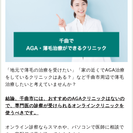
円形脱毛症
円形脱毛症
女性の薄毛
お問い合わせ
対策・アイテムから記事を探す
かつら・ヴィッグ
シャンプー
「地元で薄毛の治療を受けたい」「家の近くでAGA治療
をしているクリニックはある？」など千曲市周辺で薄毛
治療したいと考えていませんか？
植毛
病院・クリニック
結論、千曲市には、おすすめのAGAクリニックはないの
で、専門医の診察が受けられるオンラインクリニックを
使うべきです。
育毛剤
オンライン診察ならスマホや、パソコンで医師に相談で