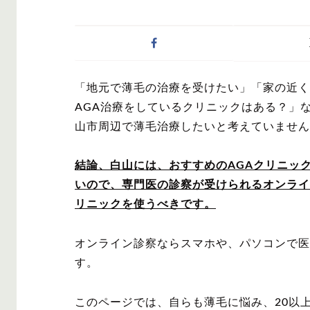
症状・悩みから記事
「地元で薄毛の治療を受けたい」「家の近く
AGA
M字は
AGA治療をしているクリニックはある？」
山市周辺で薄毛治療したいと考えていません
結論、白山には、おすすめのAGAクリニッ
いので、専門医の診察が受けられるオンライ
対策・アイテムから
リニックを使うべきです。
オンライン診察ならスマホや、パソコンで医
す。
かつら・ヴ
シャンプ
ィッグ
このページでは、自らも薄毛に悩み、20以