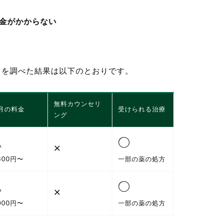
金がかからない
クを調べた結果は以下のとおりです。
無料カウンセリ
月の料金
受けられる治療
ング
△
◯
×
,300円〜
一部の薬の処方
△
◯
×
,000円〜
一部の薬の処方