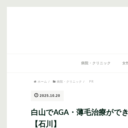
気になるワードから記事を探す
病院・クリニック
女
PR
ホーム
/
病院・クリニック
/
医師監修
AGAクリニック
AGAスキン
2025.10.20
白山でAGA・薄毛治療がで
【石川】