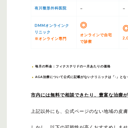
–
–
有川整形外科医院
◎
DMMオンラインク
リニック
オンラインで自宅
2,
※オンライン専門
で診察
毎月の料金：フィナステリドの一月あたりの価格
AGA治療について公式に記載がないクリニックは「-」とな
市内には無料で相談できたり、豊富な治療が
上記以外にも、公式ページのない地域の皮膚
しかし、以下の可能性が高くおすすめしませ