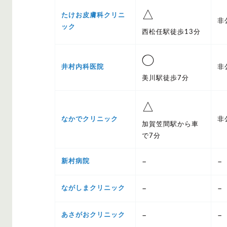
△
たけお皮膚科クリニ
非
ック
西松任駅徒歩13分
◯
井村内科医院
非
美川駅徒歩7分
△
なかでクリニック
非
加賀笠間駅から車
で7分
–
–
新村病院
–
–
ながしまクリニック
–
–
あさがおクリニック