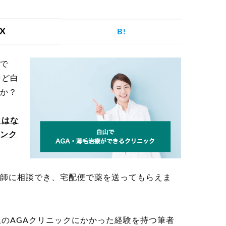
を探す
X
B!
で
げ
つむじハゲ
ふけ
円形脱毛症
など白
か？
クはな
ンク
記事を探す
師に相談でき、宅配便で薬を送ってもらえま
病院・クリ
ー
植毛
育毛剤
ニック
上のAGAクリニックにかかった経験を持つ筆者