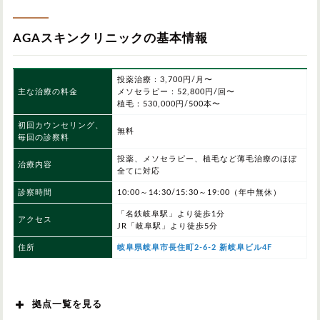
AGAスキンクリニックの基本情報
投薬治療：3,700円/月〜
主な治療の料金
メソセラピー：52,800円/回〜
植毛：530,000円/500本〜
初回カウンセリング、
無料
毎回の診察料
投薬、メソセラピー、植毛など薄毛治療のほぼ
治療内容
全てに対応
診察時間
10:00～14:30/15:30～19:00（年中無休）
「名鉄岐阜駅」より徒歩1分
アクセス
JR「岐阜駅」より徒歩5分
住所
岐阜県岐阜市長住町2-6-2 新岐阜ビル4F
拠点一覧を見る