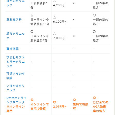
はたのクリニ
△
下切駅徒歩1
×
一部の薬の
ック
4,950円
分
処方
△
◯
△
奥村皮フ科
日本ライン今
×
一部の薬の
6,100円~
渡駅徒歩13分
処方
◯
◯
武市クリニッ
△
日本ライン今
×
一部の薬の
ク
7,000円~
渡駅徒歩7分
処方
藤掛病院
–
–
–
–
ひまわりファ
ミリークリニ
–
–
–
–
ック
可児とうのう
–
–
–
–
病院
いけやまクリ
–
–
–
–
ニック
DMMオンライ
◎
◎
◎
ンクリニック
◎
ほぼ全ての
オンラインで
無料で相談
※オンライン
2,097円~
AGA治療
自宅で診察
可
専門
薬の処方