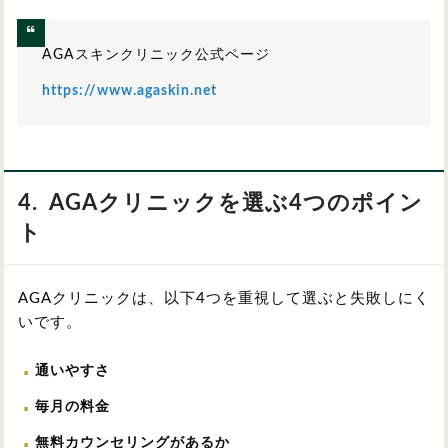
北海道/東北
AGAスキンクリニック公式ページ
関東
https://www.agaskin.net
中部
4. AGAクリニックを選ぶ4つのポイン
関西
ト
中国/四国
九州/沖縄
AGAクリニックは、以下4つを重視して選ぶと失敗しにく
いです。
通いやすさ
毎月の料金
無料カウンセリングがあるか