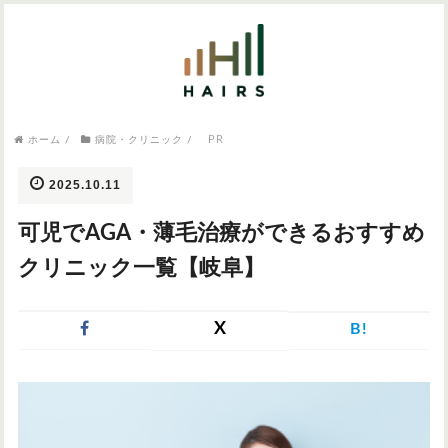
気になるワードから記事を探す

病院・クリニック
PR
ホーム
/
病院・クリニック
/
医師監修
AGAクリニック
AGAスキンクリニック
東京のAGAクリニック
女性の薄毛
2025.10.11
女性の薄毛
可児でAGA・薄毛治療ができるおすすめ
AGA
症状・悩みから記事を探す
クリニック一覧【岐阜】
植毛
X
B!
薄毛
AGA
M字はげ
育毛剤
つむじハゲ
ふけ
発毛