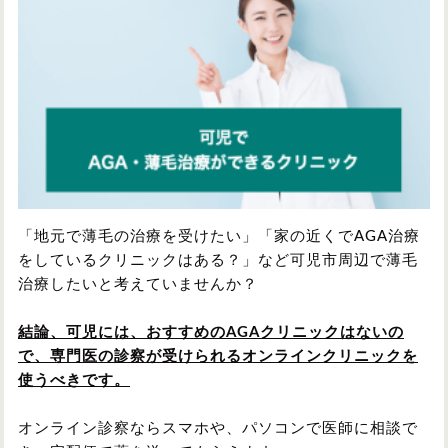
円形脱毛症
円形脱毛症
女性の薄毛
お問い合わせ
対策・アイテムから記事を探す
かつら・ヴィッグ
シャンプー
「地元で薄毛の治療を受けたい」「家の近くでAGA治療
をしているクリニックはある？」など可児市周辺で薄毛
治療したいと考えていませんか？
植毛
病院・クリニック
結論、可児には、おすすめのAGAクリニックはないの
で、専門医の診察が受けられるオンラインクリニックを
使うべきです。
育毛剤
オンライン診察ならスマホや、パソコンで医師に相談で