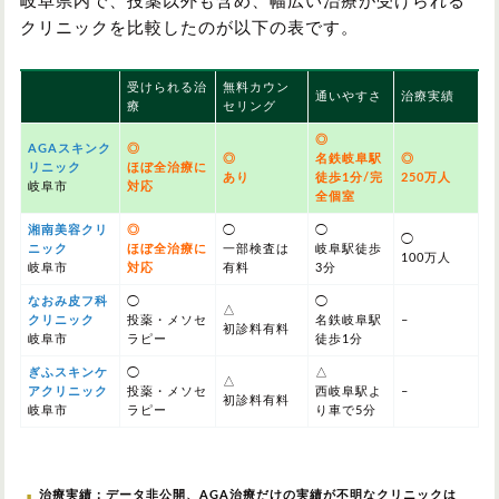
岐阜県内で、投薬以外も含め、幅広い治療が受けられる
クリニックを比較したのが以下の表です。
受けられる治
無料カウン
通いやすさ
治療実績
療
セリング
◎
AGAスキンク
◎
◎
名鉄岐阜駅
◎
リニック
ほぼ全治療に
あり
徒歩1分/完
250万人
岐阜市
対応
全個室
湘南美容クリ
◎
◯
◯
◯
ニック
ほぼ全治療に
一部検査は
岐阜駅徒歩
100万人
岐阜市
対応
有料
3分
なおみ皮フ科
◯
◯
△
クリニック
投薬・メソセ
名鉄岐阜駅
–
初診料有料
岐阜市
ラピー
徒歩1分
ぎふスキンケ
◯
△
△
アクリニック
投薬・メソセ
西岐阜駅よ
–
初診料有料
岐阜市
ラピー
り車で5分
治療実績：データ非公開、AGA治療だけの実績が不明なクリニックは