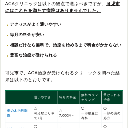
AGAクリニックは以下の観点で選ぶべきですが、
可児市
にはこれらを満たす病院はありませんでした。
アクセスがよく通いやすい
毎月の料金が安い
相談だけなら無料で、治療を始めるまで料金がかからない
豊富な治療が受けられる
可児市で、AGA治療が受けられるクリニックを調べた結
果は以下のとおりです。
無料カウン
受けられる
通いやすさ
毎月の料金
セリング
治療
△
◯
◯
梶の木内科医
△
可児駅より車
一部検査は
一部の薬の
院
7,000円~
で7分
有料
処方
◯
◯