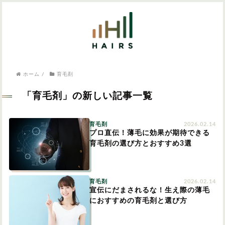
気になるワードから記事を探す

病院・クリニック
ホーム
/
育毛剤
医師監修
AGAクリニック
AGAスキンクリニック
東京のAGAクリニック
女性の薄毛
「育毛剤」の新しい記事一覧
女性の薄毛
AGA
育毛剤
2026.02.14
症状・悩みから記事を探す
プロ直伝！薄毛に効果が期待できる
育毛剤の選び方とおすすめ3選
植毛
薄毛
AGA
M字はげ
育毛剤
2026.02.14
宣伝にだまされるな！生え際の薄毛
育毛剤
におすすめの育毛剤と選び方
つむじハゲ
ふけ
発毛