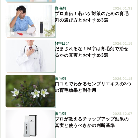
育毛剤
2026.01.31
円形脱毛症
プロ直伝！若ハゲ対策のための育毛
円形脱毛症
女性の薄毛
剤の選び方とおすすめ3選
お問い合わせ
M字はげ
2026.01.18
対策・アイテムから記事を探す
だまされるな！M字は育毛剤で治せ
るかの真実とおすすめ3選
かつら・ヴィッグ
シャンプー
育毛剤
2026.01.18
口コミでわかるセンブリエキスの3つ
の育毛効果と副作用
植毛
病院・クリニック
育毛剤
2025.12.07
育毛剤
プロが教えるチャップアップ効果の
真実と使うべきかの判断基準