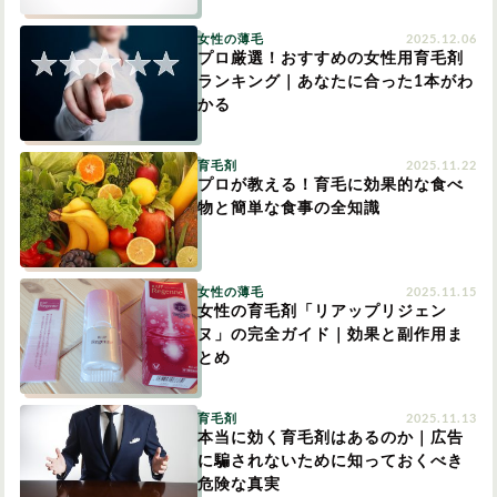
女性の薄毛
2025.12.06
プロ厳選！おすすめの女性用育毛剤
ランキング｜あなたに合った1本がわ
かる
育毛剤
2025.11.22
プロが教える！育毛に効果的な食べ
物と簡単な食事の全知識
女性の薄毛
2025.11.15
女性の育毛剤「リアップリジェン
ヌ」の完全ガイド｜効果と副作用ま
とめ
育毛剤
2025.11.13
本当に効く育毛剤はあるのか｜広告
に騙されないために知っておくべき
危険な真実