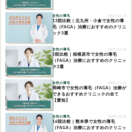
円形脱毛症
円形脱毛症
女性の薄毛
女性の薄毛
2025.11.23
13院比較｜北九州・小倉で女性の薄
毛（FAGA）治療におすすめのクリニ
お問い合わせ
ック3選
対策・アイテムから記事を探す
女性の薄毛
2025.11.22
5院比較｜相模原市で女性の薄毛
（FAGA）治療におすすめのクリニッ
かつら・ヴィッグ
シャンプー
ク2選
女性の薄毛
2025.11.21
岡崎市で女性の薄毛（FAGA）治療が
植毛
病院・クリニック
できるおすすめクリニックの全て
【愛知】
育毛剤
女性の薄毛
2025.11.21
16院比較｜熊本県で女性の薄毛
（FAGA）治療におすすめのクリニッ