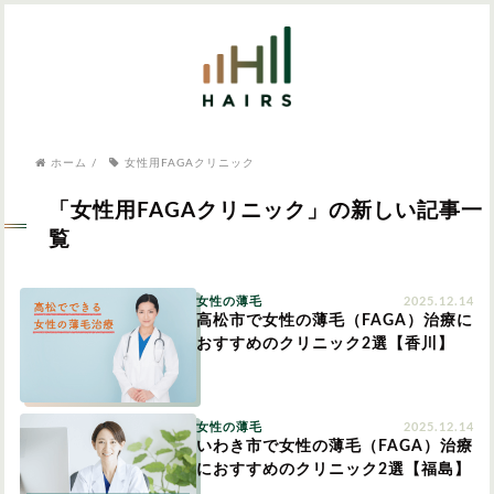
気になるワードから記事を探す

病院・クリニック
ホーム
/
女性用FAGAクリニック
医師監修
AGAクリニック
AGAスキンクリニック
東京のAGAクリニック
女性の薄毛
「女性用FAGAクリニック」の新しい記事一
女性の薄毛
覧
AGA
症状・悩みから記事を探す
女性の薄毛
2025.12.14
高松市で女性の薄毛（FAGA）治療に
植毛
おすすめのクリニック2選【香川】
薄毛
AGA
M字はげ
女性の薄毛
2025.12.14
育毛剤
いわき市で女性の薄毛（FAGA）治療
つむじハゲ
ふけ
におすすめのクリニック2選【福島】
発毛