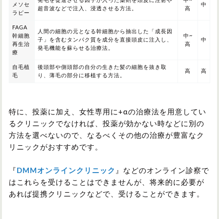
発毛を促進させる因子が入った薬剤を頭皮に注射や
中~
メソセ
中
超音波などで注入、浸透させる方法。
高
ラピー
FAGA
人間の細胞の元となる幹細胞から抽出した「成長因
幹細胞
中~
子」を含むタンパク質を成分を直接頭皮に注入し、
中
再生治
高
発毛機能を蘇らせる治療法。
療
自毛植
後頭部や側頭部の自分の生きた髪の細胞を抜き取
高
高
毛
り、薄毛の部分に移植する方法。
特に、投薬に加え、女性専用に+αの治療法を用意してい
るクリニックでなければ、投薬が効かない時などに別の
方法を選べないので、なるべくその他の治療が豊富なク
リニックがおすすめです。
『
DMMオンラインクリニック
』などのオンライン診察で
はこれらを受けることはできませんが、将来的に必要が
あれば提携クリニックなどで、受けることができます。