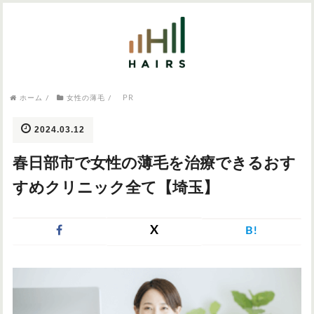
気になるワードから記事を探す

病院・クリニック
PR
ホーム
/
女性の薄毛
/
医師監修
AGAクリニック
AGAスキンクリニック
東京のAGAクリニック
女性の薄毛
2024.03.12
女性の薄毛
春日部市で女性の薄毛を治療できるおす
AGA
症状・悩みから記事を探す
すめクリニック全て【埼玉】
植毛
X
B!
薄毛
AGA
M字はげ
育毛剤
つむじハゲ
ふけ
発毛