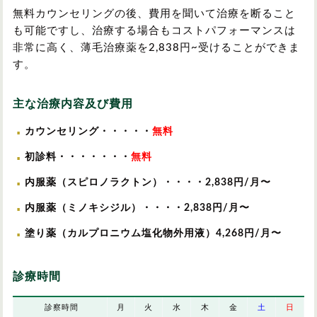
無料カウンセリングの後、費用を聞いて治療を断ること
も可能ですし、治療する場合もコストパフォーマンスは
非常に高く、薄毛治療薬を
2,838
円~受けることができま
す。
主な治療内容及び費用
カウンセリング・・・・・
無料
初診料・・・・・・・
無料
内服薬（スピロノラクトン）・・・・
2,838
円/月〜
内服薬（ミノキシジル）・・・・
2,838
円/月〜
塗り薬（カルプロニウム塩化物外用液）
4,268
円/月〜
診療時間
診察時間
月
火
水
木
金
土
日