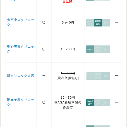
目以降)
大宮中央クリニッ
◯
8,640円
ー
ク
聖心美容クリニッ
◯
10,780円
ー
ク
13,370円
肌クリニック大宮
ー
ー
(現在取扱無し)
10,450円
湘南美容クリニッ
◯
※AGA新宿本院の
ー
ク
み処方