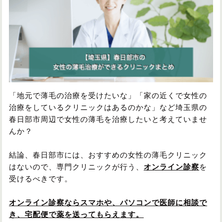
円形脱毛症
円形脱毛症
女性の薄毛
お問い合わせ
対策・アイテムから記事を探す
「地元で薄毛の治療を受けたいな」「家の近くで女性の
治療をしているクリニックはあるのかな」など埼玉県の
かつら・ヴィッグ
シャンプー
春日部市周辺で女性の薄毛を治療したいと考えていませ
んか？
植毛
病院・クリニック
結論、春日部市には、おすすめの女性の薄毛クリニック
はないので、専門クリニックが行う、
オンライン診察
を
受けるべきです。
育毛剤
オンライン診察ならスマホや、パソコンで医師に相談で
き、宅配便で薬を送ってもらえます。