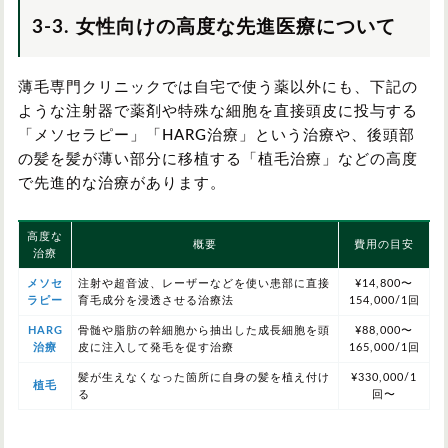
3-3. 女性向けの高度な先進医療について
薄毛専門クリニックでは自宅で使う薬以外にも、下記の
ような注射器で薬剤や特殊な細胞を直接頭皮に投与する
「メソセラピー」「HARG治療」という治療や、後頭部
の髪を髪が薄い部分に移植する「植毛治療」などの高度
で先進的な治療があります。
高度な
概要
費用の目安
治療
メソセ
注射や超音波、レーザーなどを使い患部に直接
¥14,800〜
ラピー
育毛成分を浸透させる治療法
154,000/1回
HARG
骨髄や脂肪の幹細胞から抽出した成長細胞を頭
¥88,000〜
治療
皮に注入して発毛を促す治療
165,000/1回
髪が生えなくなった箇所に自身の髪を植え付け
¥330,000/1
植毛
る
回〜