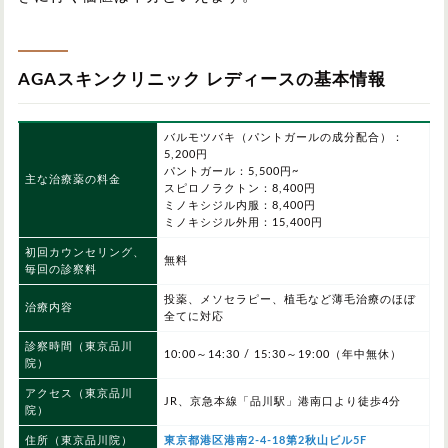
AGAスキンクリニック レディースの基本情報
バルモツバキ（パントガールの成分配合）：
5,200円
パントガール：5,500円~
主な治療薬の料金
スピロノラクトン：8,400円
ミノキシジル内服：8,400円
ミノキシジル外用：15,400円
初回カウンセリング、
無料
毎回の診察料
投薬、メソセラピー、植毛など薄毛治療のほぼ
治療内容
全てに対応
診察時間
（東京品川
10:00～14:30 / 15:30～19:00（年中無休）
院）
アクセス（東京品川
JR、京急本線「品川駅」港南口より徒歩4分
院）
住所（東京品川院）
東京都港区港南2-4-18第2秋山ビル5F