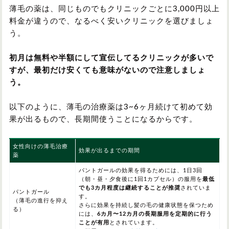
薄毛の薬は、同じものでもクリニックごとに3,000円以上
料金が違うので、なるべく安いクリニックを選びましょ
う。
初月は無料や半額にして宣伝してるクリニックが多いで
すが、最初だけ安くても意味がないので注意しましょ
う。
以下のように、薄毛の治療薬は3~6ヶ月続けて初めて効
果が出るもので、長期間使うことになるからです。
女性向けの薄毛治療
効果が出るまでの期間
薬
パントガールの効果を得るためには、1日3回
（朝・昼・夕食後に1回1カプセル）の服用を
最低
でも3カ月程度は継続することが推奨
されていま
パントガール
す。
（薄毛の進行を抑え
さらに効果を持続し髪の毛の健康状態を保つため
る）
には、
6カ月〜12カ月の長期服用を定期的に行う
ことが有用
とされています。