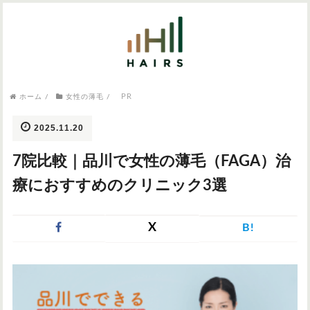
気になるワードから記事を探す

病院・クリニック
PR
ホーム
/
女性の薄毛
/
医師監修
AGAクリニック
AGAスキンクリニック
東京のAGAクリニック
女性の薄毛
2025.11.20
女性の薄毛
7院比較｜品川で女性の薄毛（FAGA）治
AGA
症状・悩みから記事を探す
療におすすめのクリニック3選
植毛
X
B!
薄毛
AGA
M字はげ
育毛剤
つむじハゲ
ふけ
発毛