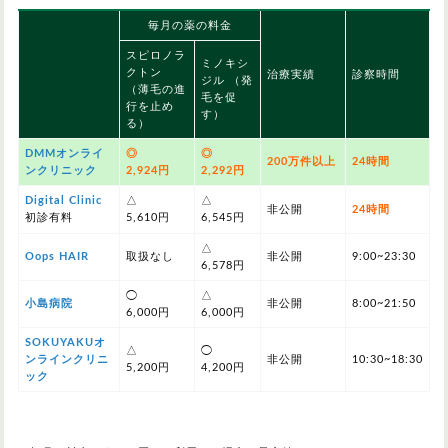
毎月の薬の料金
スピロノラ
ミノキシ
クトン
治療実績
診察時間
ジル （発
（薄毛の進
毛を促
行を止め
す）
る）
DMMオンライ
◎
◎
200万件以上
24時間
ンクリニック
2,924円
2,292円
Digital Clinic
△
△
非公開
24時間
初診有料
5,610円
6,545円
△
Oops HAIR
取扱なし
非公開
9:00~23:30
6,578円
◯
△
小島病院
非公開
8:00~21:50
6,000円
6,000円
SOKUYAKUオ
△
◯
ンラインクリニ
非公開
10:30~18:30
5,200円
4,200円
ック