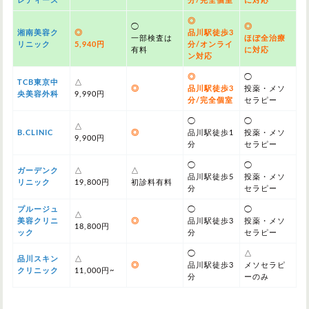
レディース
分/完全個室
に対応
◎
◯
◎
湘南美容ク
◎
品川駅徒歩3
一部検査は
ほぼ全治療
リニック
5,940円
分/オンライ
有料
に対応
ン対応
◎
◯
TCB東京中
△
◎
品川駅徒歩3
投薬・メソ
央美容外科
9,990円
分/完全個室
セラピー
◯
◯
△
B.CLINIC
◎
品川駅徒歩1
投薬・メソ
9,900円
分
セラピー
◯
◯
ガーデンク
△
△
品川駅徒歩5
投薬・メソ
リニック
19,800円
初診料有料
分
セラピー
プルージュ
◯
◯
△
美容クリニ
◎
品川駅徒歩3
投薬・メソ
18,800円
ック
分
セラピー
◯
△
品川スキン
△
◎
品川駅徒歩3
メソセラピ
クリニック
11,000円~
分
ーのみ