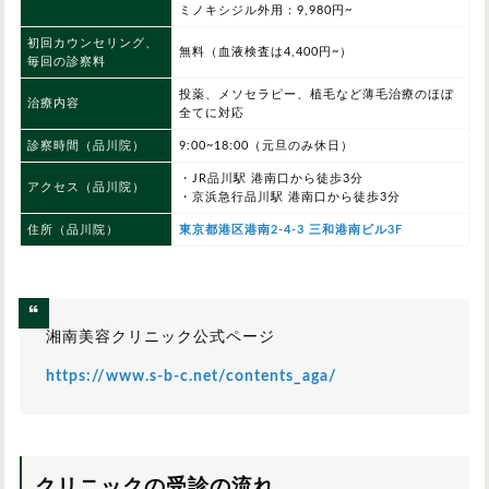
ミノキシジル外用：9,980円~
初回カウンセリング、
無料（血液検査は4,400円~）
毎回の診察料
投薬、メソセラピー、植毛など薄毛治療のほぼ
治療内容
全てに対応
診察時間
（品川院）
9:00~18:00（元旦のみ休日）
・JR品川駅 港南口から徒歩3分
アクセス（品川院）
・京浜急行品川駅 港南口から徒歩3分
住所（品川院）
東京都港区港南2-4-3 三和港南ビル3F
湘南美容クリニック公式ページ
https://www.s-b-c.net/contents_aga/
クリニックの受診の流れ