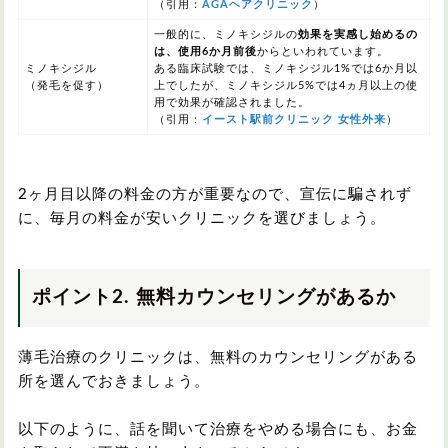
（引用：
AGAヘアクリニック
）
一般的に、ミノキシジルの
効果を実感し始めるの
は、
使用6か月前後
から
といわれています。
ミノキシジル
ある臨床試験では、
ミノキシジル1%では6か月以
（発毛を促す）
上
でしたが、
ミノキシジル5%では4ヵ月以上
の使
用で効果が確認されました。
（引用：
イースト駅前クリニック 女性外来
）
2ヶ月目以降の料金の方が重要なので、宣伝に騙されず
に、毎月の料金が安いクリニックを選びましょう。
ポイント2. 無料カウンセリングがあるか
薄毛治療のクリニックは、無料のカウンセリングがある
所を選んでおきましょう。
以下のように、話を聞いて治療をやめる場合にも、お金