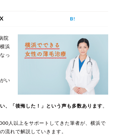
を探す
X
B!
病院
げ
つむじハゲ
ふけ
円形脱毛症
横浜
なっ
がい
記事を探す
い、「後悔した！」という声も多数あります
。
病院・クリ
ー
植毛
育毛剤
ニック
000人以上をサポートしてきた筆者が、横浜で
の流れで解説していきます。