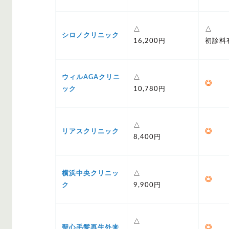
△
△
シロノクリニック
16,200円
初診料
ウィルAGAクリニ
△
◎
ック
10,780円
△
リアスクリニック
◎
8,400円
横浜中央クリニッ
△
◎
ク
9,900円
△
聖心毛髪再生外来
◎