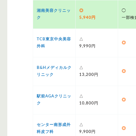
湘南美容クリニッ
◎
◯
ク
5,940円
一部検
TCB東京中央美容
△
◎
外科
9,990円
B&Hメディカルク
△
◎
リニック
13,200円
駅前AGAクリニッ
△
◎
ク
10,800円
センター南形成外
△
◎
科皮フ科
9,900円