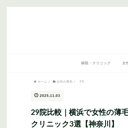
気になるワードから記事を探す
病院・クリニック
女
PR
ホーム
/
女性の薄毛
/
医師監修
AGAクリニック
AGAスキン
2025.11.03
29院比較｜横浜で女性の薄毛
クリニック3選【神奈川】