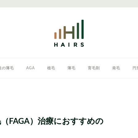
性の薄毛
AGA
植毛
薄毛
育毛剤
発毛
円
クリニック
東京のAGAクリニック
女性の薄毛
（FAGA）治療におすすめの