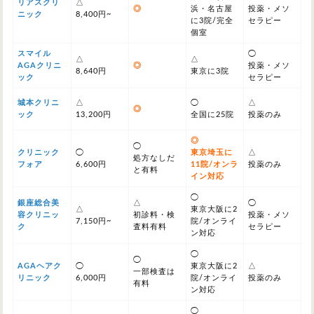
リアスクリ
△
◎
浜・名古屋
投薬・メソ
ニック
8,400円~
に3院/完全
セラピー
個室
スマイル
◯
△
△
AGAクリニ
◎
投薬・メソ
8,640円
東京に3院
ック
セラピー
城本クリニ
△
◯
△
◎
ック
13,200円
全国に25院
投薬のみ
◎
◯
クリニック
◯
東京埼玉に
△
処方なしだ
フォア
6,600円
11院/オンラ
投薬のみ
と有料
イン対応
◯
銀座総合美
△
◯
△
東京大阪に2
容クリニッ
初診料・検
投薬・メソ
7,150円~
院/オンライ
ク
査料有料
セラピー
ン対応
◯
◯
AGAヘアク
◯
東京大阪に2
△
一部検査は
リニック
6,000円
院/オンライ
投薬のみ
有料
ン対応
◯