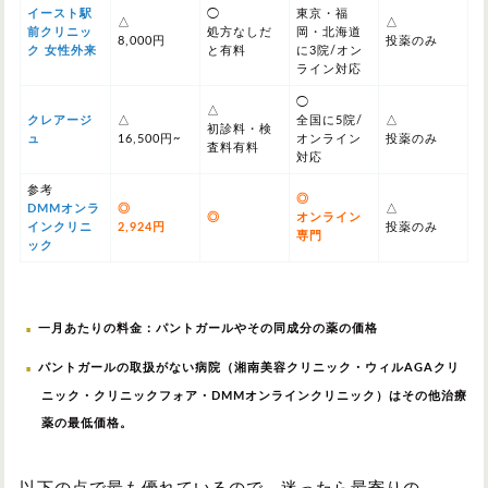
イースト駅
◯
東京・福
△
△
前クリニッ
処方なしだ
岡・北海道
8,000円
投薬のみ
ク 女性外来
と有料
に3院/オン
ライン対応
◯
△
クレアージ
△
全国に5院/
△
初診料・検
ュ
16,500円~
オンライン
投薬のみ
査料有料
対応
参考
◎
DMMオンラ
◎
△
◎
オンライン
インクリニ
2,924円
投薬のみ
専門
ック
一月あたりの料金：パントガールやその同成分の薬の価格
パントガールの取扱がない病院（湘南美容クリニック・ウィルAGAクリ
ニック・クリニックフォア・DMMオンラインクリニック）はその他治療
薬の最低価格。