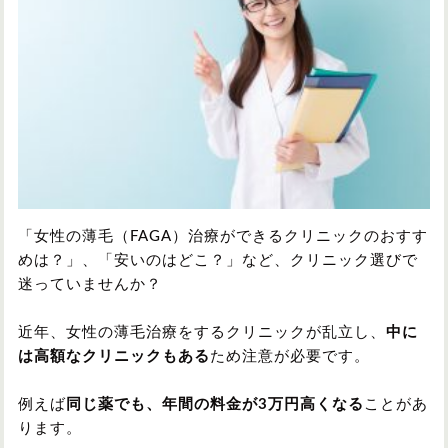
円形脱毛症
円形脱毛症
女性の薄毛
お問い合わせ
対策・アイテムから記事を探す
かつら・ヴィッグ
シャンプー
「女性の薄毛（FAGA）治療ができるクリニックのおすす
めは？」、「安いのはどこ？」など、クリニック選びで
迷っていませんか？
植毛
病院・クリニック
近年、女性の薄毛治療をするクリニックが乱立し、
中に
は高額なクリニックもある
ため注意が必要です。
育毛剤
例えば
同じ薬でも、年間の料金が3万円高くなる
ことがあ
ります。