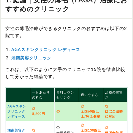
1. 結論｜女性の薄毛（FAGA）治療にお
すすめのクリニック
女性の薄毛治療ができるクリニックのおすすめは以下の2
院です。
AGAスキンクリニック レディース
湘南美容クリニック
これは、以下のように大手のクリニック15院を徹底比較
して分かった結論です。
一月あたり
無料カウン
治療の豊富
通いやすさ
の料金
セリング
さ
AGAスキン
◎
◎
◎
クリニック
◎
全国60院以
ほぼ全治療
5,200円
レディース
上/完全個室
に対応
◎
◯
◎
湘南美容ク
◎
全国130院以
一部検査は
ほぼ全治療