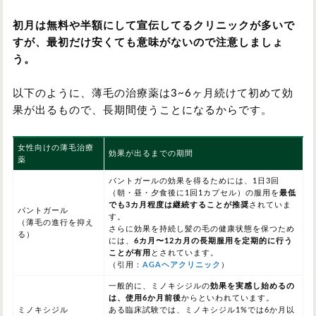
初月は無料や半額にして宣伝してるクリニックが多いで
すが、最初だけ安くても意味がないので注意しましょ
う。
以下のように、薄毛の治療薬は3~6ヶ月続けて初めて効
果が出るもので、長期間使うことになるからです。
女性向けの薄毛治療
効果が出るまでの期間
薬
パントガールの効果を得るためには、1日3回
（朝・昼・夕食後に1回1カプセル）の服用を
最低
でも3カ月程度は継続することが推奨
されていま
パントガール
す。
（薄毛の進行を抑え
さらに効果を持続し髪の毛の健康状態を保つため
る）
には、
6カ月〜12カ月の長期服用を定期的に行う
ことが有用
とされています。
（引用：
AGAヘアクリニック
）
一般的に、ミノキシジルの
効果を実感し始めるの
は、
使用6か月前後
から
といわれています。
ミノキシジル
ある臨床試験では、
ミノキシジル1%では6か月以