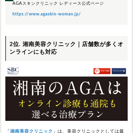
AGAスキンクリニック レディース公式ページ
関東
https://www.agaskin-woman.jp/
中部
2位. 湘南美容クリニック｜店舗数が多くオ
関西
ンラインにも対応
中国/四国
九州/沖縄
「
湘南美容クリニック
」は、美容クリニックとしては最