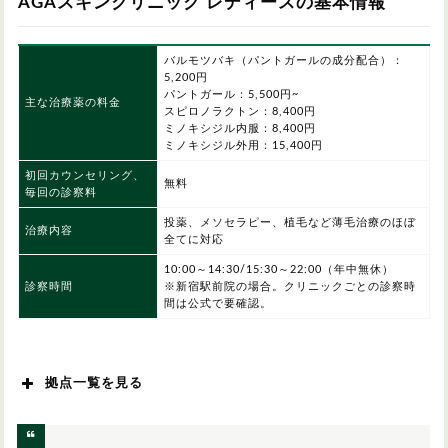
AGAスキンクリニック レディースの基本情報
バルモツバキ（パントガールの成分配合）：
5,200円
パントガール：5,500円~
主な治療薬の料金
スピロノラクトン：8,400円
ミノキシジル内服：8,400円
ミノキシジル外用：15,400円
初回カウンセリング、
無料
毎回の診察料
投薬、メソセラピー、植毛など薄毛治療のほぼ
治療内容
全てに対応
10:00～14:30/15:30～22:00（年中無休）
診察時間
※新宿駅前院の場合。クリニックごとの診察時
間は公式で要確認。
拠点一覧を見る
北海道/東北