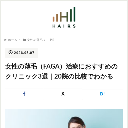
気になるワードから記事を探す

病院・クリニック
PR
ホーム
/
女性の薄毛
/
医師監修
AGAクリニック
AGAスキンクリニック
東京のAGAクリニック
女性の薄毛
2026.05.07
女性の薄毛
女性の薄毛（FAGA）治療におすすめの
AGA
症状・悩みから記事を探す
クリニック3選｜20院の比較でわかる
植毛
X
B!
薄毛
AGA
M字はげ
育毛剤
つむじハゲ
ふけ
発毛