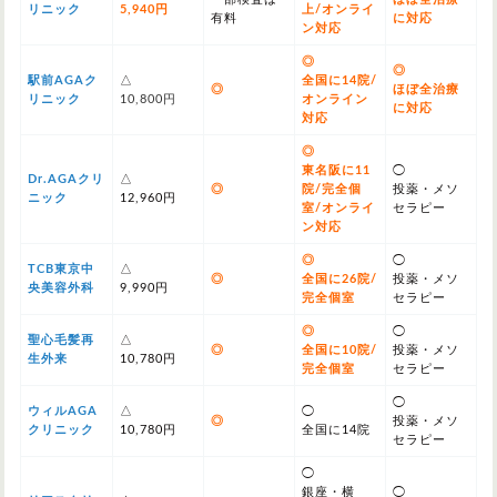
リニック
5,940円
上/オンライ
有料
に対応
ン対応
◎
◎
駅前AGAク
△
全国に14院/
◎
ほぼ全治療
リニック
10,800円
オンライン
に対応
対応
◎
東名阪に11
◯
Dr.AGAクリ
△
◎
院/完全個
投薬・メソ
ニック
12,960円
室/オンライ
セラピー
ン対応
◎
◯
TCB東京中
△
◎
全国に26院/
投薬・メソ
央美容外科
9,990円
完全個室
セラピー
◎
◯
聖心毛髪再
△
◎
全国に10院/
投薬・メソ
生外来
10,780円
完全個室
セラピー
◯
ウィルAGA
△
◯
◎
投薬・メソ
クリニック
10,780円
全国に14院
セラピー
◯
銀座・横
◯