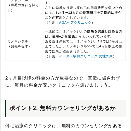
パントガール
す。
（薄毛の進行を抑え
さらに効果を持続し髪の毛の健康状態を保つため
る）
には、
6カ月〜12カ月の長期服用を定期的に行う
ことが有用
とされています。
（引用：
AGAヘアクリニック
）
一般的に、ミノキシジルの
効果を実感し始めるの
は、
使用6か月前後
から
といわれています。
ミノキシジル
ある臨床試験では、
ミノキシジル1%では6か月以
（発毛を促す）
上
でしたが、
ミノキシジル5%では4ヵ月以上
の使
用で効果が確認されました。
（引用：
イースト駅前クリニック 女性外来
）
2ヶ月目以降の料金の方が重要なので、宣伝に騙されず
に、毎月の料金が安いクリニックを選びましょう。
ポイント2. 無料カウンセリングがあるか
薄毛治療のクリニックは、無料のカウンセリングがある