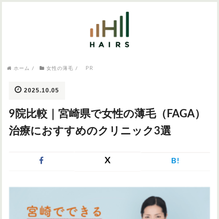
気になるワードから記事を探す

病院・クリニック
PR
ホーム
/
女性の薄毛
/
医師監修
AGAクリニック
AGAスキンクリニック
東京のAGAクリニック
女性の薄毛
2025.10.05
女性の薄毛
9院比較｜宮崎県で女性の薄毛（FAGA）
AGA
症状・悩みから記事を探す
治療におすすめのクリニック3選
植毛
X
B!
薄毛
AGA
M字はげ
育毛剤
つむじハゲ
ふけ
発毛