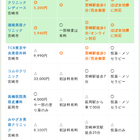
クリニック
◎
◎
宮崎駅徒歩3
ほぼ全治療
レディース
5,200円
分/完全個室
に対応
宮崎市
◎
湘南美容ク
◯
◎
◎
宮崎駅徒歩3
リニック
一部検査は
ほぼ全治療
5,940円
分/オンライ
宮崎市
有料
に対応
ン対応
TCB東京中
◎
◯
△
央美容外科
◎
宮崎駅徒歩3
投薬・メソ
9,990円
宮崎市
分/完全個室
セラピー
コムロクリ
◯
◯
△
△
ニック
宮崎駅徒歩7
投薬・メソ
33,000円
初診料有料
宮崎市
分
セラピー
◯
高橋医院美
△
◯
4,000円
△
容皮膚科
延岡駅から
投薬・メソ
※一部の塗
初診料有料
延岡市
車で30分
セラピー
り薬のみ
みやざき美
△
容クリニッ
△
△
△
宮崎神宮駅
ク
8,100円
初診料有料
投薬のみ
徒歩25分
宮崎市