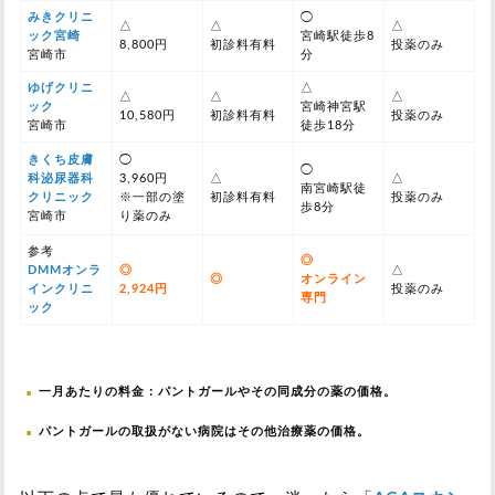
みきクリニ
◯
△
△
△
ック宮崎
宮崎駅徒歩8
8,800円
初診料有料
投薬のみ
宮崎市
分
ゆげクリニ
△
△
△
△
ック
宮崎神宮駅
10,580円
初診料有料
投薬のみ
宮崎市
徒歩18分
きくち皮膚
◯
◯
科泌尿器科
3,960円
△
△
南宮崎駅徒
クリニック
※一部の塗
初診料有料
投薬のみ
歩8分
宮崎市
り薬のみ
参考
◎
DMMオンラ
◎
△
◎
オンライン
インクリニ
2,924円
投薬のみ
専門
ック
一月あたりの料金：パントガールやその同成分の薬の価格。
パントガールの取扱がない病院はその他治療薬の価格。