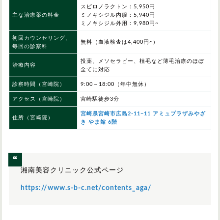
スピロノラクトン：5,950円
主な治療薬の料金
ミノキシジル内服：5,940円
ミノキシジル外用：9,980円~
初回カウンセリング、
無料（血液検査は4,400円~）
毎回の診察料
投薬、メソセラピー、植毛など薄毛治療のほぼ
治療内容
全てに対応
診察時間
（宮崎院）
9:00～18:00（年中無休）
アクセス（宮崎院）
宮崎駅徒歩3分
宮崎県宮崎市広島2-11−11 アミュプラザみやざ
住所（宮崎院）
き やま館 6階
湘南美容クリニック公式ページ
https://www.s-b-c.net/contents_aga/