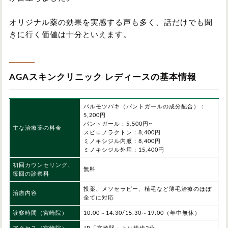
オリジナル薬の効果を実感する声も多く、話だけでも聞
きに行く価値は十分といえます。
AGAスキンクリニック レディースの基本情報
バルモツバキ（パントガールの成分配合）：
5,200円
パントガール：5,500円~
主な治療薬の料金
スピロノラクトン：8,400円
ミノキシジル内服：8,400円
ミノキシジル外用：15,400円
初回カウンセリング、
無料
毎回の診察料
投薬、メソセラピー、植毛など薄毛治療のほぼ
治療内容
全てに対応
診察時間
（宮崎院）
10:00～14:30/15:30～19:00（年中無休）