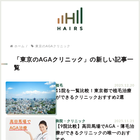
気になるワードから記事を探す

病院・クリニック
ホーム
/
東京のAGAクリニック
医師監修
AGAクリニック
AGAスキンクリニック
東京のAGAクリニック
女性の薄毛
「東京のAGAクリニック」の新しい記事一
女性の薄毛
覧
AGA
症状・悩みから記事を探す
植毛
2025.12.20
11院を一覧比較！東京都で植毛治療
植毛
ができるクリニックおすすめ2選
薄毛
AGA
M字はげ
病院・クリニック
2025.11.21
育毛剤
【9院比較】高田馬場でAGA・薄毛治
つむじハゲ
ふけ
療ができるクリニックの唯一のおす
発毛
すめ