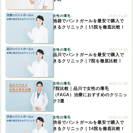
円形脱毛症
円形脱毛症
女性の薄毛
女性の薄毛
2025.11.20
池袋でパントガールを最安で購入で
きるクリニック｜15院を徹底比較！
お問い合わせ
対策・アイテムから記事を探す
女性の薄毛
2025.11.20
品川でパントガールを最安で購入で
きるクリニック｜7院を徹底比較！
かつら・ヴィッグ
シャンプー
女性の薄毛
2025.11.20
7院比較｜品川で女性の薄毛
植毛
病院・クリニック
（FAGA）治療におすすめのクリニッ
ク3選
育毛剤
女性の薄毛
2025.11.20
渋谷でパントガールを最安で購入で
きるクリニック｜14院を徹底比較！