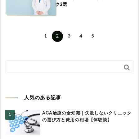
ク3選
1
2
3
4
5

人気のある記事
AGA治療の全知識｜失敗しないクリニック
の選び方と費用の相場【体験談】