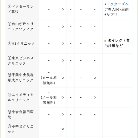
<
ドクターズヘ
⑥ドクターラン
–
○
–
–
–
ア
導入院>薬剤
ド幕張
+サプリ
⑦自由が丘クリ
–
○
–
–
–
ニックソフィア
ダイレクト育
⑧HSクリニック
–
○
–
–
–
毛注射など
⑨東京ビジネス
–
○
–
–
–
クリニック
–
⑩千葉中央美容
(メール相
○
–
–
○
形成クリニック
談無料)
–
⑪ユイメディカ
(メール相
○
–
–
○
ルクリニック
談無料)
⑫小倉台福田医
–
○
–
–
–
院
⑬小中台クリニ
–
○
–
–
–
ック