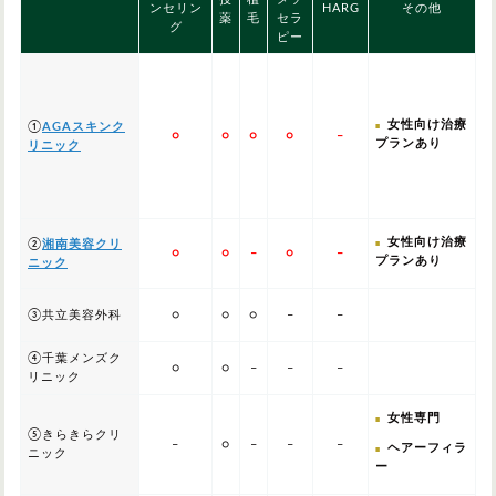
ンセリン
HARG
その他
薬
毛
セラ
グ
ピー
女性向け治療
①
AGAスキンク
○
○
○
○
–
プランあり
リニック
女性向け治療
②
湘南美容クリ
○
○
–
○
–
プランあり
ニック
③共立美容外科
○
○
○
–
–
④千葉メンズク
○
○
–
–
–
リニック
女性専門
⑤きらきらクリ
–
○
–
–
–
ヘアーフィラ
ニック
ー