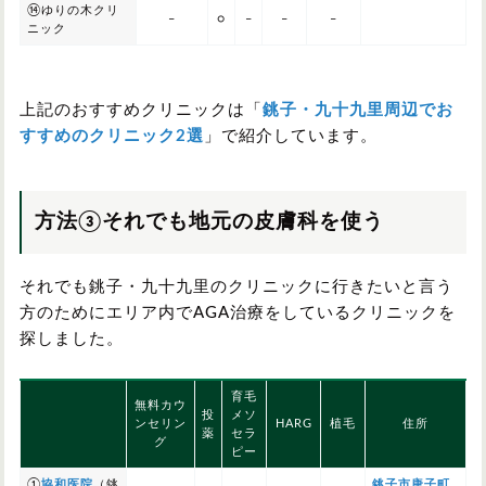
⑭ゆりの木クリ
–
○
–
–
–
ニック
上記のおすすめクリニックは「
銚子・九十九里周辺でお
すすめのクリニック2選
」で紹介しています。
方法③それでも地元の皮膚科を使う
それでも銚子・九十九里のクリニックに行きたいと言う
方のためにエリア内でAGA治療をしているクリニックを
探しました。
育毛
無料カウ
投
メソ
ンセリン
HARG
植毛
住所
薬
セラ
グ
ピー
①
協和医院
（銚
銚子市唐子町