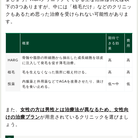
下の3つありますが、中には「植毛だけ」などのクリニッ
クもあるため思った治療を受けられない可能性がありま
す。
期待で
費
概要
きる効
用
果
骨髄や脂肪の幹細胞から抽出した成長細胞を頭皮
HARG
高
高
に注入して発毛を促す薄毛治療。
植毛
毛を生えなくなった箇所に植え付ける。
高
高
内服薬と外用薬などでAGAを改善させたり、抜け
投薬
低〜中
低
毛を食い止める。
また、
女性の方は男性とは治療法が異なるため、女性向
けの治療プラン
が用意されているクリニックを選びまし
ょう。