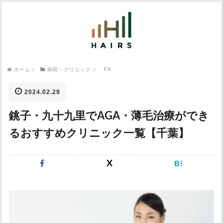
気になるワードから記事を探す

病院・クリニック
PR
ホーム
/
病院・クリニック
/
医師監修
AGAクリニック
AGAスキンクリニック
東京のAGAクリニック
女性の薄毛
2024.02.29
女性の薄毛
銚子・九十九里でAGA・薄毛治療ができ
AGA
症状・悩みから記事を探す
るおすすめクリニック一覧【千葉】
植毛
X
B!
薄毛
AGA
M字はげ
育毛剤
つむじハゲ
ふけ
発毛