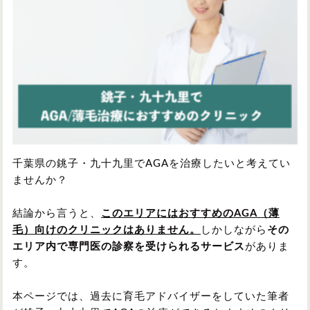
円形脱毛症
円形脱毛症
女性の薄毛
お問い合わせ
対策・アイテムから記事を探す
かつら・ヴィッグ
シャンプー
千葉県の銚子・九十九里でAGAを治療したいと考えてい
ませんか？
植毛
病院・クリニック
結論から言うと、
このエリアにはおすすめのAGA（薄
毛）向けのクリニックはありません。
しかしながら
その
エリア内で専門医の診察を受けられるサービス
がありま
す。
育毛剤
本ページでは、過去に育毛アドバイザーをしていた筆者