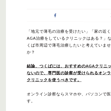
症状・悩みから記事
「地元で薄毛の治療を受けたい」「家の近く
AGA
M字は
AGA治療をしているクリニックはある？」
くば市周辺で薄毛治療したいと考えていませ
か？
結論、つくばには、おすすめのAGAクリニ
対策・アイテムから
ないので、専門医の診察が受けられるオンラ
クリニックを使うべきです。
オンライン診察ならスマホや、パソコンで医
かつら・ヴ
シャンプ
ィッグ
す。