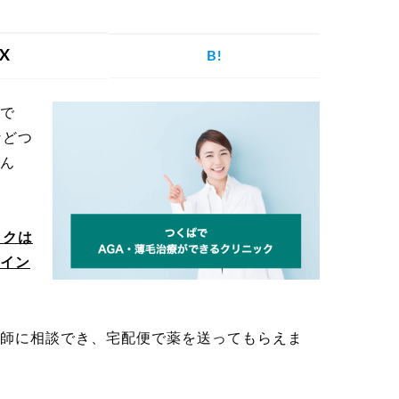
を探す
X
B!
で
げ
つむじハゲ
ふけ
円形脱毛症
などつ
ん
ックは
記事を探す
イン
師に相談でき、宅配便で薬を送ってもらえま
病院・クリ
ー
植毛
育毛剤
ニック