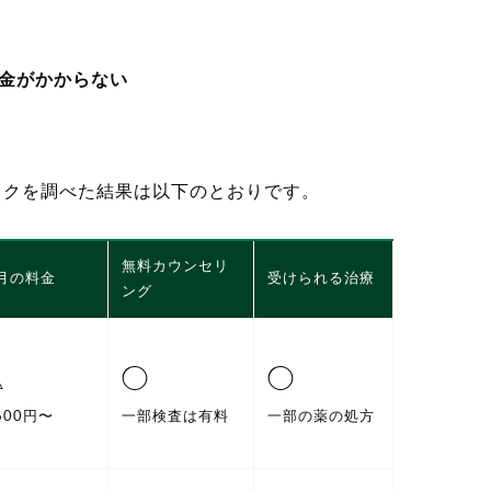
金がかからない
ックを調べた結果は以下のとおりです。
無料カウンセリ
月の料金
受けられる治療
ング
△
◯
◯
,600円〜
一部検査は有料
一部の薬の処方