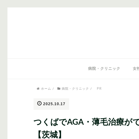
気になるワードから記事を探す
病院・クリニック
女
PR
ホーム
/
病院・クリニック
/
医師監修
AGAクリニック
AGAスキン
2025.10.17
つくばでAGA・薄毛治療が
【茨城】