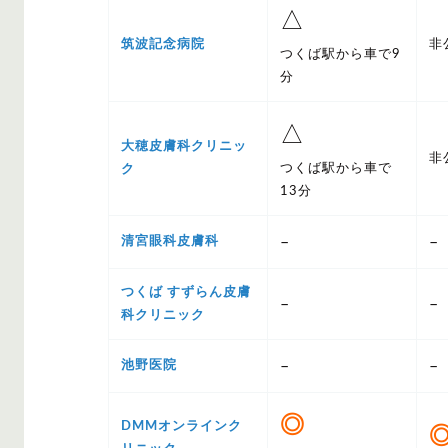
△
筑波記念病院
非
つくば駅から車で9
分
△
大穂皮膚科クリニッ
非
つくば駅から車で
ク
13分
–
–
清宮眼科皮膚科
つくば すずらん皮膚
–
–
科クリニック
–
–
池野医院
◎
DMMオンラインク