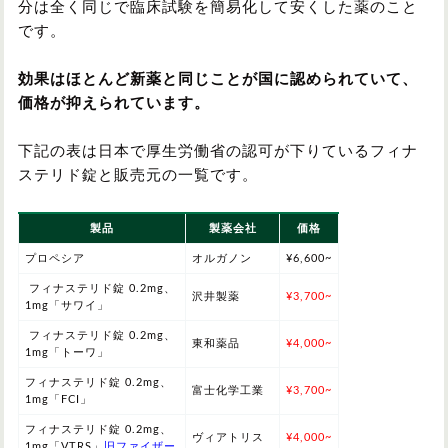
分は全く同じで臨床試験を簡易化して安くした薬のこと
です。
効果はほとんど新薬と同じことが国に認められていて、
価格が抑えられています。
下記の表は日本で厚生労働省の認可が下りているフィナ
ステリド錠と販売元の一覧です。
製品
製薬会社
価格
プロペシア
オルガノン
¥6,600~
フィナステリド錠 0.2mg、
沢井製薬
¥3,700~
1mg「サワイ」
フィナステリド錠 0.2mg、
東和薬品
¥4,000~
1mg「トーワ」
フィナステリド錠 0.2mg、
富士化学工業
¥3,700~
1mg「FCI」
フィナステリド錠 0.2mg、
ヴィアトリス
¥4,000~
1mg「VTRS」
旧ファイザー