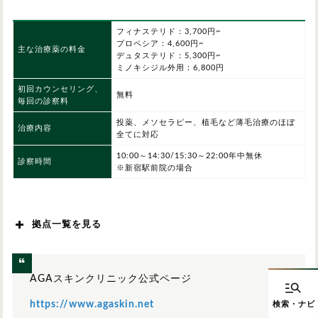
フィナステリド：3,700円~
プロペシア：4,600円~
主な治療薬の料金
デュタステリド：5,300円~
ミノキシジル外用：6,800円
初回カウンセリング、
無料
毎回の診察料
投薬、メソセラピー、植毛など薄毛治療のほぼ
治療内容
全てに対応
10:00～14:30/15:30～22:00年中無休
診察時間
※新宿駅前院の場合
拠点一覧を見る
北海道/東北
AGAスキンクリニック公式ページ
関東
https://www.agaskin.net