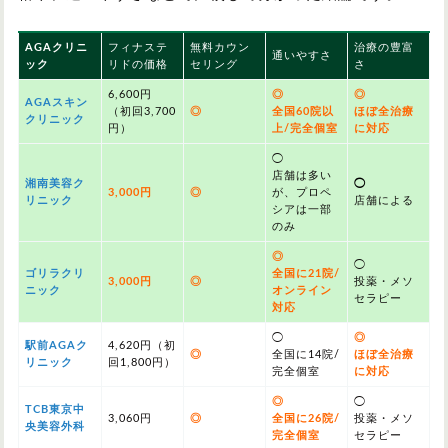
AGAクリニ
フィナステ
無料カウン
治療の豊富
通いやすさ
ック
リドの価格
セリング
さ
6,600円
◎
◎
AGAスキン
（初回3,700
◎
全国60院以
ほぼ全治療
クリニック
円）
上/完全個室
に対応
◯
店舗は多い
湘南美容ク
◯
3,000円
◎
が、プロペ
リニック
店舗による
シアは一部
のみ
◎
◯
ゴリラクリ
全国に21院/
3,000円
◎
投薬・メソ
ニック
オンライン
セラピー
対応
◯
◎
駅前AGAク
4,620円（初
◎
全国に14院/
ほぼ全治療
リニック
回1,800円）
完全個室
に対応
◎
◯
TCB東京中
3,060円
◎
全国に26院/
投薬・メソ
央美容外科
完全個室
セラピー