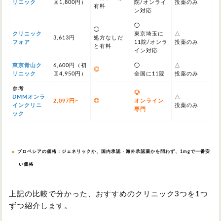
リニック
回1,800円）
院/オンライ
投薬のみ
有料
ン対応
◯
◯
クリニック
東京埼玉に
△
3,613円
処方なしだ
フォア
11院/オンラ
投薬のみ
と有料
イン対応
東京青山ク
6,600円（初
◯
△
◎
リニック
回4,950円）
全国に11院
投薬のみ
参考
◎
DMMオンラ
△
2,097円~
◎
オンライン
インクリニ
投薬のみ
専門
ック
プロペシアの価格：ジェネリックか、国内承認・海外承認薬かを問わず、1mgで一番安
い価格
上記の比較で分かった、おすすめのクリニック3つを1つ
ずつ紹介します。