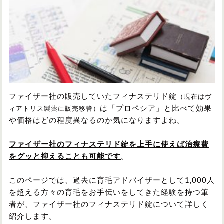
円形脱毛症
円形脱毛症
女性の薄毛
お問い合わせ
対策・アイテムから記事を探す
ファイザー社の販売していたフィナステリド錠
（現在はヴ
は「プロペシア」と比べて効果
ィアトリス製薬に販売移管）
かつら・ヴィッグ
シャンプー
や価格はどの程度異なるのか気になりますよね。
ファイザー社のフィナステリド錠を上手に使えば治療費
植毛
病院・クリニック
をグッと抑えることも可能です
。
このページでは、過去に育毛アドバイザーとして1,000人
育毛剤
を超える方々の育毛をお手伝いをしてきた経験を持つ筆
者が、ファイザー社のフィナステリド錠について詳しく
紹介します。