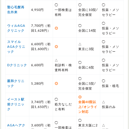
◯
◯
◯
聖心毛髪再
4,950円
一部検査は
全国に10院/
投薬・メソ
生外来
有料
完全個室
セラピー
◯
ウィルAGA
7,700円（初
◯
◎
投薬・メソ
クリニック
回1,628円）
全国に14院
セラピー
スマイル
◯
6,600円（初
△
AGAクリニ
◎
投薬・メソ
回1,600円）
東京に3院
ック
セラピー
△
◯
◯
Dクリニック
6,600円
初診料・検
投薬・メソ
全国に6院
査料有料
セラピー
◯
親和クリニ
◯
5,280円
◎
全国に5院/
ック
投薬・植毛
完全個室
◎
イースト駅
◯
3,740円（初
全国40院以
△
前クリニッ
処方なしだ
回1,650円）
上/オンライ
投薬のみ
ク
と有料
ン対応
◯
◯
AGAヘアク
3,600円（初
東京大阪に2
△
一部検査は