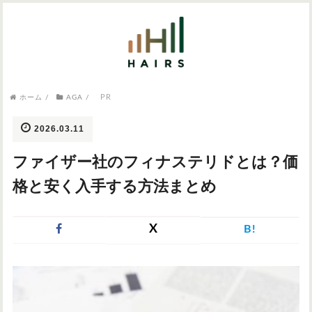
気になるワードから記事を探す

PR
病院・クリニック
ホーム
/
AGA
/
医師監修
AGAクリニック
AGAスキンクリニック
東京のAGAクリニック
女性の薄毛
2026.03.11
女性の薄毛
ファイザー社のフィナステリドとは？価
AGA
症状・悩みから記事を探す
格と安く入手する方法まとめ
植毛
X
B!
薄毛
AGA
M字はげ
育毛剤
つむじハゲ
ふけ
発毛