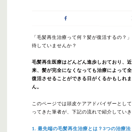
症状・悩みから記事
「毛髪再生治療って何？髪が復活するの？」
AGA
M字は
待していませんか？
毛髪再生医療はどんどん進歩しおており、近
来、髪が完全になくなっても治療によって全
復活させることができる日がくるかもしれま
対策・アイテムから
ん。
このページでは頭皮ケアアドバイザーとして1
ってきた筆者が、下記の流れで紹介していき
かつら・ヴ
シャンプ
ィッグ
1. 最先端の毛髪再生治療とは？3つの治療法