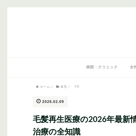
気になるワードから記事を探す
病院・クリニック
女
PR
ホーム
/
発毛
/
医師監修
AGAクリニック
AGAスキン
2026.02.09
毛髪再生医療の2026年最
治療の全知識