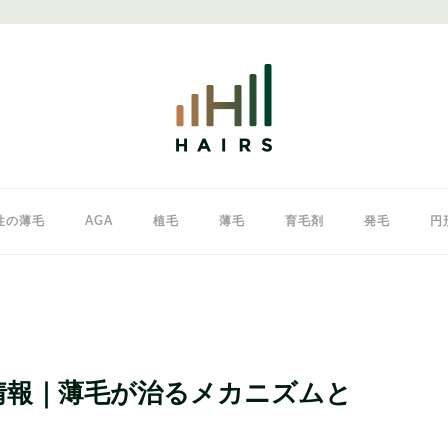
性の薄毛
AGA
植毛
薄毛
育毛剤
発毛
円
クリニック
東京のAGAクリニック
女性の薄毛
新情報｜薄毛が治るメカニズムと