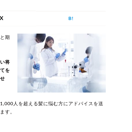
を探す
X
B!
と期
げ
つむじハゲ
ふけ
円形脱毛症
い将
てを
せ
記事を探す
,000人を超える髪に悩む方にアドバイスを送
ます。
病院・クリ
ー
植毛
育毛剤
ニック