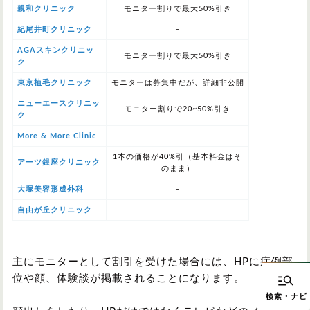
親和クリニック
モニター割りで最大50%引き
紀尾井町クリニック
–
AGAスキンクリニッ
モニター割りで最大50%引き
ク
東京植毛クリニック
モニターは募集中だが、詳細非公開
ニューエースクリニッ
モニター割りで20~50%引き
ク
More & More Clinic
–
1本の価格が40%引（基本料金はそ
アーツ銀座クリニック
のまま）
大塚美容形成外科
–
自由が丘クリニック
–
主にモニターとして割引を受けた場合には、HPに症例部
位や顔、体験談が掲載されることになります。