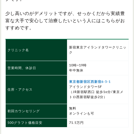
少し高いのがデメリットですが、せっかくだから実績豊
富な大手で安心して治療したいという人にはこちらがお
すすめです。
新宿東京アイランドタワークリニッ
クリニック名
ク
10時~19時
営業時間、休診日
年中無休
東京都新宿区西新宿6-5-1
アイランドタワー5F
住所・アクセス
（JR新宿駅西口 徒歩1o分/東京メ
トロ西新宿駅徒歩2分）
無料
初回カウンセリング
オンラインも可
500グラフト価格目安
71.5万円