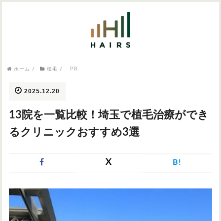
気になるワードから記事を探す

PR
病院・クリニック
ホーム
/
植毛
/
医師監修
AGAクリニック
AGAスキンクリニック
東京のAGAクリニック
女性の薄毛
2025.12.20
女性の薄毛
13院を一覧比較！埼玉で植毛治療ができ
AGA
症状・悩みから記事を探す
るクリニックおすすめ3選
植毛
X
B!
薄毛
AGA
M字はげ
育毛剤
つむじハゲ
ふけ
発毛