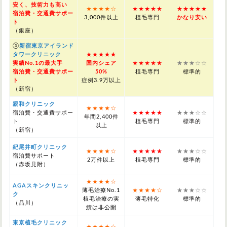
安く、技術力も高い
★★★★☆
★★★★★
★★★★★
宿泊費・交通費サポー
3,000件以上
植毛専門
かなり安い
ト
（銀座）
③
新宿東京アイランド
タワークリニック
★★★★★
実績No.1の最大手
国内シェア
★★★★★
★★★☆☆
宿泊費・交通費サポー
50%
植毛専門
標準的
ト
症例3.9万以上
（新宿）
親和クリニック
★★★★☆
宿泊費・交通費サポー
★★★★★
★★★☆☆
年間2,400件
ト
植毛専門
標準的
以上
（新宿）
紀尾井町クリニック
★★★★☆
★★★★★
★★★☆☆
宿泊費サポート
2万件以上
植毛専門
標準的
（赤坂見附）
★★★★☆
AGAスキンクリニッ
薄毛治療No.1
★★★★☆
★★★☆☆
ク
植毛治療の実
薄毛特化
標準的
（品川）
績は非公開
東京植毛クリニック
★★★★☆