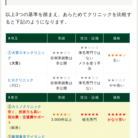
以上3つの基準を踏まえ、あらためてクリニックを比較す
ると下記のようになります。
⬇︎埼玉
実績
技法・設備
価格
★★☆☆☆
①大宮スキンクリニッ
★★★☆☆
薄毛専門では
★★★★☆
ク
症例実績数は
ない
安い
（大宮）
非公開
メスを使う手
法
★★★☆☆
★★★☆☆
ヒロクリニック
★★☆☆☆
症例実績数は
薄毛専門では
（川口）
やや高い
非公開
ない
⬇︎東京
実績
技法・設備
価格
②
カミノクリニック
安く、技術力も高い
★★★★☆
★★★★★
★★★★★
宿泊費・交通費サポー
3,000件以上
植毛専門
かなり安い
ト
（銀座）
③
新宿東京アイランド