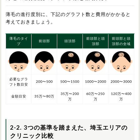
薄毛の進行度別に、下記のグラフト数と費用がかかると
考えておきましょう。
薄毛のタイ
前頭部と頭
前頭部と頭
前頭部
頭頂部
プ
頂部
頂部の全域
必要なグラ
200〜500
500〜1500
1000〜2000
2000〜3000
フト数目安
35万〜200
60万〜250
120万〜400
金額目安
35万〜80万
万
万
万
2-2. 3つの基準を踏まえた、埼玉エリアの
クリニック比較