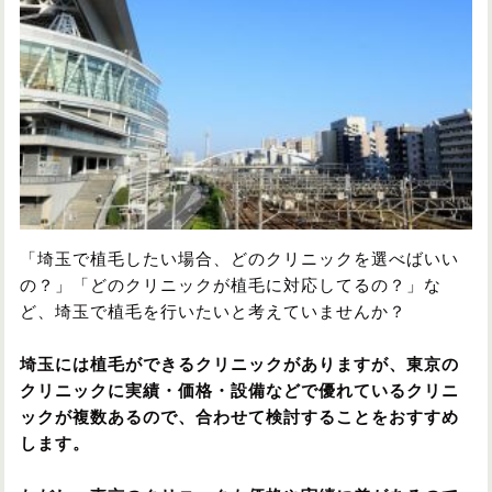
円形脱毛症
円形脱毛症
女性の薄毛
お問い合わせ
対策・アイテムから記事を探す
かつら・ヴィッグ
シャンプー
「埼玉で植毛したい場合、どのクリニックを選べばいい
の？」「どのクリニックが植毛に対応してるの？」な
ど、埼玉で植毛を行いたいと考えていませんか？
植毛
病院・クリニック
埼玉には植毛ができるクリニックがありますが、東京の
クリニックに実績・価格・設備などで優れているクリニ
ックが複数あるので、合わせて検討することをおすすめ
育毛剤
します。