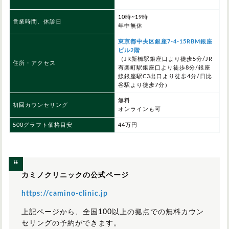
10時~19時
営業時間、休診日
年中無休
東京都中央区銀座7-4-15RBM銀座
ビル2階
（JR新橋駅銀座口より徒歩5分/JR
住所・アクセス
有楽町駅銀座口より徒歩8分/銀座
線銀座駅C3出口より徒歩4分/日比
谷駅より徒歩7分）
無料
初回カウンセリング
オンラインも可
500グラフト価格目安
44万円
カミノクリニックの公式ページ
https://camino-clinic.jp
上記ページから、全国100以上の拠点での無料カウン
セリングの予約ができます。