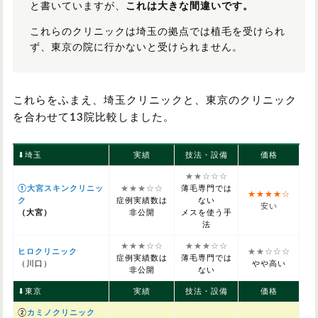
と書いていますが、
これは大きな間違いです。
これらのクリニックは埼玉の拠点では植毛を受けられ
ず、東京の院に行かないと受けられません。
これらをふまえ、埼玉クリニックと、東京のクリニック
を合わせて13院比較しました。
⬇︎埼玉
実績
技法・設備
価格
★★☆☆☆
①大宮スキンクリニッ
★★★☆☆
薄毛専門では
★★★★☆
ク
症例実績数は
ない
安い
（大宮）
非公開
メスを使う手
法
★★★☆☆
★★★☆☆
ヒロクリニック
★★☆☆☆
症例実績数は
薄毛専門では
（川口）
やや高い
非公開
ない
⬇︎東京
実績
技法・設備
価格
②
カミノクリニック