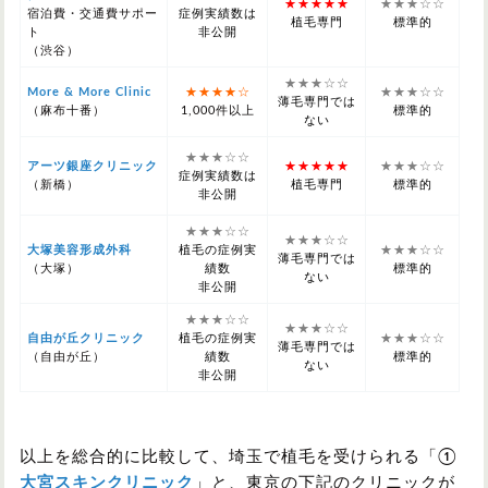
★★★★★
★★★☆☆
宿泊費・交通費サポー
症例実績数は
植毛専門
標準的
ト
非公開
（渋谷）
★★★☆☆
More & More Clinic
★★★★☆
★★★☆☆
薄毛専門では
（麻布十番）
1,000件以上
標準的
ない
★★★☆☆
アーツ銀座クリニック
★★★★★
★★★☆☆
症例実績数は
（新橋）
植毛専門
標準的
非公開
★★★☆☆
★★★☆☆
大塚美容形成外科
植毛の症例実
★★★☆☆
薄毛専門では
（大塚）
績数
標準的
ない
非公開
★★★☆☆
★★★☆☆
自由が丘クリニック
植毛の症例実
★★★☆☆
薄毛専門では
（自由が丘）
績数
標準的
ない
非公開
以上を総合的に比較して、埼玉で植毛を受けられる「①
大宮スキンクリニック
」と、東京の下記のクリニックが