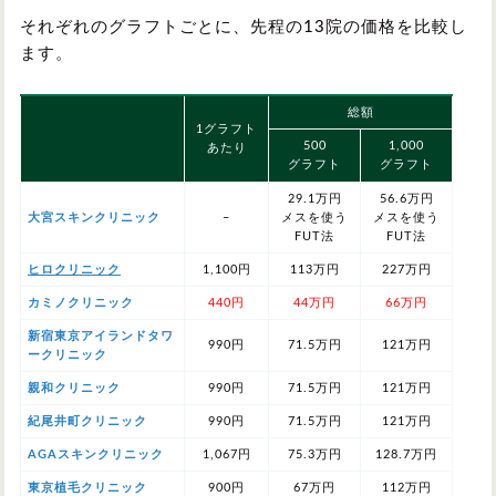
それぞれのグラフトごとに、先程の13院の価格を比較し
ます。
総額
1グラフト
500
1,000
あたり
グラフト
グラフト
29.1万円
56.6万円
大宮スキンクリニック
–
メスを使う
メスを使う
FUT法
FUT法
ヒロクリニック
1,100円
113万円
227万円
カミノクリニック
440円
44万円
66万円
新宿東京アイランドタワ
990円
71.5万円
121万円
ークリニック
親和クリニック
990円
71.5万円
121万円
紀尾井町クリニック
990円
71.5万円
121万円
AGAスキンクリニック
1,067円
75.3万円
128.7万円
東京植毛クリニック
900円
67万円
112万円