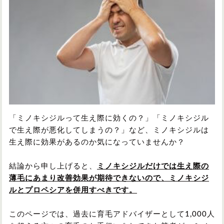
円形脱毛症
円形脱毛症
女性の薄毛
お問い合わせ
対策・アイテムから記事を探す
かつら・ヴィッグ
シャンプー
「ミノキシジルって生え際に効くの？」「ミノキシジル
で生え際が悪化してしまうの？」など、ミノキシジルは
生え際に効果があるのか気になっていませんか？
植毛
病院・クリニック
結論から申し上げると、
ミノキシジルだけでは生え際の
薄毛にあまり改善効果が期待できないので、ミノキシジ
ルとプロペシアを併用すべきです。
育毛剤
このページでは、過去に育毛アドバイザーとして1,000人