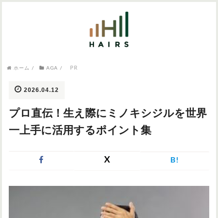
気になるワードから記事を探す

PR
病院・クリニック
ホーム
/
AGA
/
医師監修
AGAクリニック
AGAスキンクリニック
東京のAGAクリニック
女性の薄毛
2026.04.12
女性の薄毛
プロ直伝！生え際にミノキシジルを世界
AGA
症状・悩みから記事を探す
一上手に活用するポイント集
植毛
X
B!
薄毛
AGA
M字はげ
育毛剤
つむじハゲ
ふけ
発毛