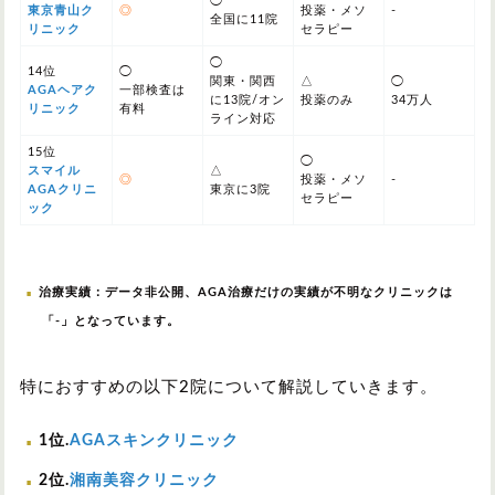
◯
東京青山ク
◎
投薬・メソ
-
全国に11院
リニック
セラピー
◯
14位
◯
関東・関西
△
◯
AGAヘアク
一部検査は
に13院/オン
投薬のみ
34万人
リニック
有料
ライン対応
15位
◯
スマイル
△
◎
投薬・メソ
-
AGAクリニ
東京に3院
セラピー
ック
治療実績：データ非公開、AGA治療だけの実績が不明なクリニックは
「-」となっています。
特におすすめの以下2院について解説していきます。
1位.
AGAスキンクリニック
2位.
湘南美容クリニック