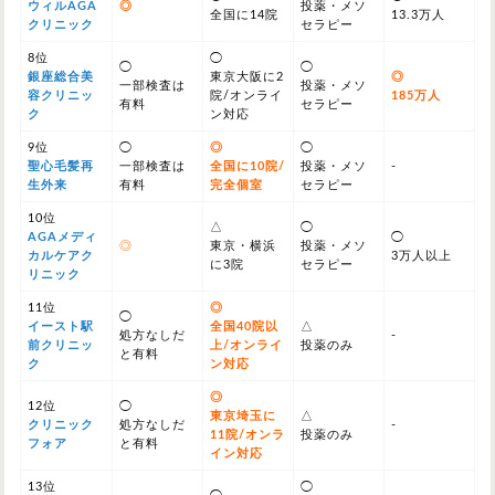
ウィルAGA
◎
投薬・メソ
全国に14院
13.3万人
クリニック
セラピー
8位
◯
◯
◯
銀座総合美
東京大阪に2
◎
一部検査は
投薬・メソ
容クリニッ
院/オンライ
185万人
有料
セラピー
ク
ン対応
9位
◯
◎
◯
聖心毛髪再
一部検査は
全国に10院/
投薬・メソ
-
生外来
有料
完全個室
セラピー
10位
△
◯
AGAメディ
◯
◎
東京・横浜
投薬・メソ
カルケアク
3万人以上
に3院
セラピー
リニック
11位
◎
◯
イースト駅
全国40院以
△
処方なしだ
-
前クリニッ
上/オンライ
投薬のみ
と有料
ク
ン対応
◎
12位
◯
東京埼玉に
△
クリニック
処方なしだ
-
11院/オンラ
投薬のみ
フォア
と有料
イン対応
13位
◯