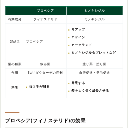
プロペシア
ミノキシジル
有効成分
フィナステリド
ミノキシジル
リアップ
ロゲイン
製品名
プロペシア
カークランド
ミノキシジルタブレットなど
薬の種類
飲み薬
塗り薬・塗り薬
作用
5αリダクターゼの抑制
血行促進・発毛促進
発毛する
抜け毛が減る
効果
髪を太く長く成長させる
プロペシア(フィナステリド)の効果