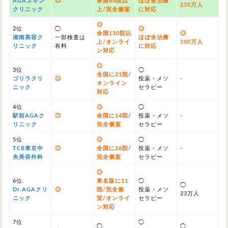
AGAスキン
◎
全国60院以
ほぼ全治療
250万人
クリニック
上/完全個室
に対応
◎
2位
◯
◎
全国130院以
◎
湘南美容ク
一部検査は
ほぼ全治療
上/オンライ
100万人
リニック
有料
に対応
ン対応
◎
3位
◯
全国に21院/
ゴリラクリ
◎
投薬・メソ
-
オンライン
ニック
セラピー
対応
4位
◎
◯
駅前AGAク
◎
全国に14院/
投薬・メソ
-
リニック
完全個室
セラピー
5位
◎
◯
TCB東京中
◎
全国に26院/
投薬・メソ
-
央美容外科
完全個室
セラピー
◎
6位.
東名阪に11
◯
◯
Dr.AGAクリ
◎
院/完全個
投薬・メソ
23万人
ニック
室/オンライ
セラピー
ン対応
7位
◯
◯
◯