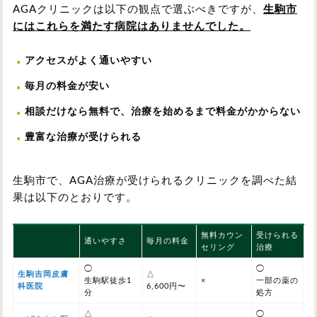
AGAクリニックは以下の観点で選ぶべきですが、
生駒市
にはこれらを満たす病院はありませんでした。
アクセスがよく通いやすい
毎月の料金が安い
相談だけなら無料で、治療を始めるまで料金がかからない
豊富な治療が受けられる
生駒市で、AGA治療が受けられるクリニックを調べた結
果は以下のとおりです。
無料カウン
受けられる
通いやすさ
毎月の料金
セリング
治療
◯
◯
生駒吉岡皮膚
△
生駒駅徒歩1
×
一部の薬の
科医院
6,600円〜
分
処方
△
◯