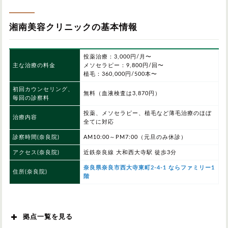
湘南美容クリニックの基本情報
投薬治療：3,000円/月〜
主な治療の料金
メソセラピー：9,800円/回〜
植毛：360,000円/500本〜
初回カウンセリング、
無料（血液検査は3,870円）
毎回の診察料
投薬、メソセラピー、植毛など薄毛治療のほぼ
治療内容
全てに対応
診察時間(奈良院)
AM10:00～PM7:00（元旦のみ休診）
アクセス(奈良院)
近鉄奈良線 大和西大寺駅 徒歩3分
奈良県奈良市西大寺東町2-4-1 ならファミリー1
住所(奈良院)
階
拠点一覧を見る