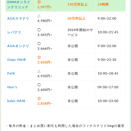
DMMオンライ
◎
150万件以上
24時間
ンクリニック
2,097円~
△
AGAスマクリ
60万件以上
9:00~22:00
4,980円~
◯
2024年開始のサ
レバクリ
10:00~21:45
3,445円~
ービス
◯
AGAオンクリ
非公開
9:00~22:00
3,666円~
◎
Oops HAIR
非公開
9:00~23:30
3,828円~
△
FelK
非公開
10:00~18:45
4,950円~
◯
Hair’s
非公開
09:00~17:00
3,600円~
◎
bobo HAIR
非公開
10:00~23:00
2,838円~
・毎月の料金：まとめ買い割引も利用した場合のフィナステリド1mgの最安