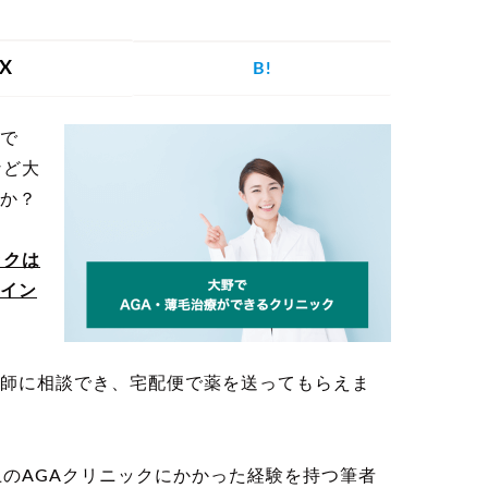
を探す
X
B!
で
げ
つむじハゲ
ふけ
円形脱毛症
など大
か？
ックは
イン
記事を探す
師に相談でき、宅配便で薬を送ってもらえま
病院・クリ
ー
植毛
育毛剤
ニック
上のAGAクリニックにかかった経験を持つ筆者