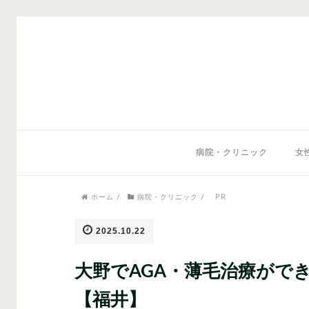
気になるワードから記事を探す
病院・クリニック
女
PR
ホーム
/
病院・クリニック
/
医師監修
AGAクリニック
AGAスキン
2025.10.22
大野でAGA・薄毛治療がで
【福井】