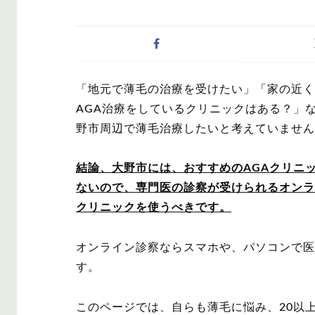
症状・悩みから記事
「地元で薄毛の治療を受けたい」「家の近く
AGA
M字は
AGA治療をしているクリニックはある？」
野市周辺で薄毛治療したいと考えていません
結論、大野市には、おすすめのAGAクリニ
ないので、専門医の診察が受けられるオンラ
対策・アイテムから
クリニックを使うべきです。
オンライン診察ならスマホや、パソコンで医
す。
かつら・ヴ
シャンプ
ィッグ
このページでは、自らも薄毛に悩み、20以