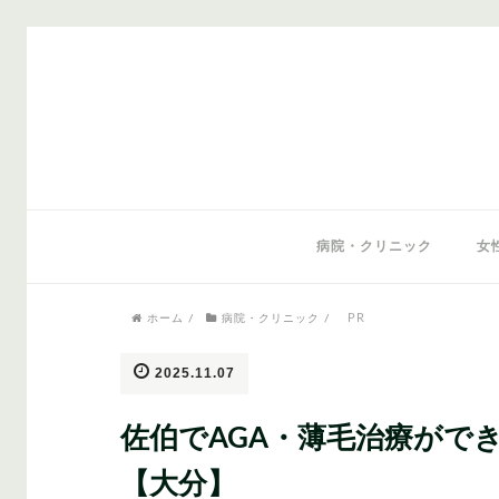
気になるワードから記事を探す
病院・クリニック
女
PR
ホーム
/
病院・クリニック
/
医師監修
AGAクリニック
AGAスキン
2025.11.07
佐伯でAGA・薄毛治療がで
【大分】