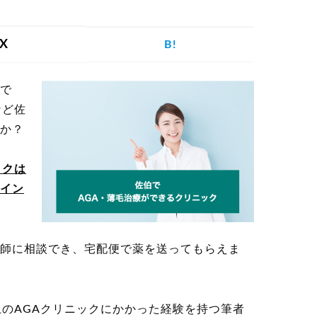
を探す
X
B!
で
げ
つむじハゲ
ふけ
円形脱毛症
など佐
か？
ックは
イン
記事を探す
師に相談でき、宅配便で薬を送ってもらえま
病院・クリ
ー
植毛
育毛剤
ニック
上のAGAクリニックにかかった経験を持つ筆者