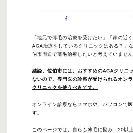
症状・悩みから記事
「地元で薄毛の治療を受けたい」「家の近く
AGA
M字は
AGA治療をしているクリニックはある？」
伯市周辺で薄毛治療したいと考えていません
結論、佐伯市には、おすすめのAGAクリニ
ないので、専門医の診察が受けられるオンラ
対策・アイテムから
クリニックを使うべきです。
オンライン診察ならスマホや、パソコンで医
す。
かつら・ヴ
シャンプ
ィッグ
このページでは、自らも薄毛に悩み、20以