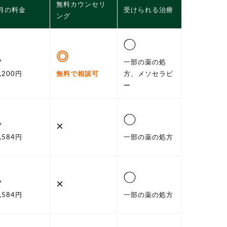
無料カウンセリ
月の料金
受けられる治療
ング
◯
△
◎
一部の薬の処
,200円
無料で相談可
方、メソセラピ
ー
△
◯
×
,584円
一部の薬の処方
△
◯
×
,584円
一部の薬の処方