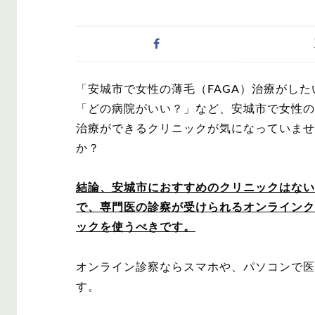
症状・悩みから記事
「安城市で女性の薄毛（FAGA）治療がした
AGA
M字は
「どの病院がいい？」など、安城市で女性の
治療ができるクリニックが気になっていませ
か？
結論、安城市におすすめのクリニックはない
対策・アイテムから
で、専門医の診察が受けられるオンラインク
ックを使うべきです。
オンライン診察ならスマホや、パソコンで医
かつら・ヴ
シャンプ
ィッグ
す。