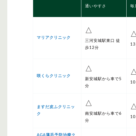
通いやすさ
毎
△
マリアクリニック
三河安城駅東口 徒
13
歩12分
△
咲くらクリニック
新安城駅から車で5
10
分
△
ますだ皮ふクリニッ
南安城駅から車で6
ク
10
分
AGA薄毛予防治療ク