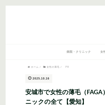
気になるワードから記事を探す
病院・クリニック
女
PR
ホーム
/
女性の薄毛
/
医師監修
AGAクリニック
AGAスキン
2025.10.16
安城市で女性の薄毛（FAG
ニックの全て【愛知】