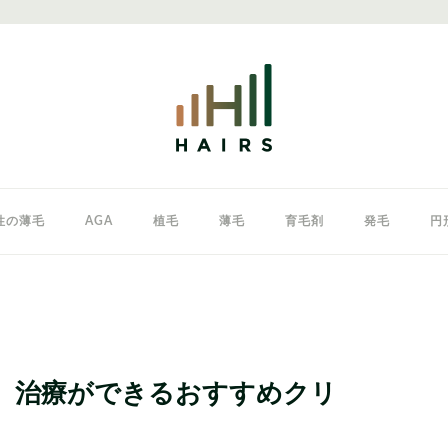
性の薄毛
AGA
植毛
薄毛
育毛剤
発毛
円
クリニック
東京のAGAクリニック
女性の薄毛
A）治療ができるおすすめクリ