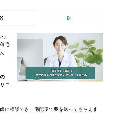
を探す
X
B!
い」
げ
つむじハゲ
ふけ
円形脱毛症
薄毛
ん
の
記事を探す
リニ
師に相談でき、宅配便で薬を送ってもらえま
病院・クリ
ー
植毛
育毛剤
ニック