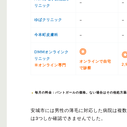
–
–
リニック
–
–
ゆばクリニック
–
–
今本町皮膚科
◎
DMMオンラインク
リニック
オンラインで自宅
2,
※オンライン専門
で診察
毎月の料金：パントガールの価格。ない場合はその他処方薬
安城市には男性の薄毛に対応した病院は複数
は3つしか確認できませんでした。