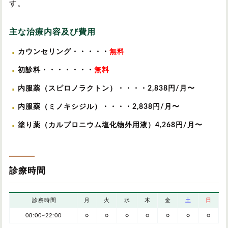
す。
主な治療内容及び費用
カウンセリング・・・・・
無料
初診料・・・・・・・
無料
内服薬（スピロノラクトン）・・・・
2,838
円/月〜
内服薬（ミノキシジル）・・・・
2,838
円/月〜
塗り薬（カルプロニウム塩化物外用液）
4,268
円/月〜
診療時間
診察時間
月
火
水
木
金
土
日
08:00~22:00
○
○
○
○
○
○
○