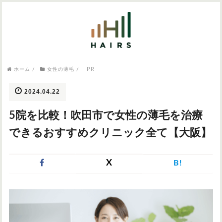
気になるワードから記事を探す

病院・クリニック
PR
ホーム
/
女性の薄毛
/
医師監修
AGAクリニック
AGAスキンクリニック
東京のAGAクリニック
女性の薄毛
2024.04.22
女性の薄毛
5院を比較！吹田市で女性の薄毛を治療
AGA
症状・悩みから記事を探す
できるおすすめクリニック全て【大阪】
植毛
X
B!
薄毛
AGA
M字はげ
育毛剤
つむじハゲ
ふけ
発毛