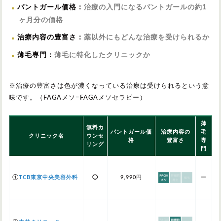
パントガール価格
：
治療の入門になるパントガールの約1
ヶ月分の価格
治療内容の豊富さ
：
薬以外にもどんな治療を受けられるか
薄毛専門
：
薄毛に特化したクリニックか
※治療の豊富さは色が濃くなっている治療は受けられるという意
味です。（FAGAメソ=FAGAメソセラピー）
薄
無料カ
パントガール価
治療内容の
毛
クリニック名
ウンセ
格
豊富さ
専
リング
門
①
TCB東京中央美容外科
◯
9,990円
ー