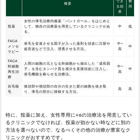
でき
費
概要
る効
用
果
女性の薄毛治療内服薬「パントガール」をはじめと
投薬
して、独自の治療薬を用意しているクリニックがあ
中
低
る。
FAGA
発毛を促進させる因子が入った薬剤を頭皮に注射や
中~
メソセ
中
超音波などで注入、浸透させる方法。
高
ラピー
FAGA
人間の細胞の元となる幹細胞から抽出した「成長因
幹細胞
中~
子」を含むタンパク質を成分を直接頭皮に注入し、
中
再生治
高
発毛機能を蘇らせる治療法。
療
自毛植
後頭部や側頭部の自分の生きた髪の細胞を抜き取
高
高
毛
り、薄毛の部分に移植する方法。
特に、投薬に加え、女性専用に+αの治療法を用意してい
るクリニックでなければ、投薬が効かない時などに別の
方法を選べないので、なるべくその他の治療が豊富なク
リニックがおすすめです。