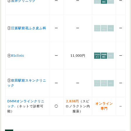
②
吉井クリニック
ー
ー
ー
③
江坂駅前花ふさ皮ふ科
ー
ー
ー
④
81clinic
ー
11,000円
ー
⑤
吹田駅前スキンクリニ
ー
ー
ー
ック
DMMオンラインクリニ
2,838円
（スピ
オンライン
ック.
（ネットで診察可
◯
ロノラクトン内
—
専門
能）
服薬）