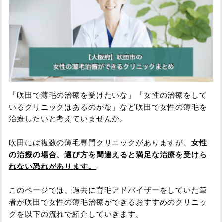
円形脱毛症
円形脱毛症
女性の薄毛
お問い合わせ
対策・アイテムから記事を探す
「吹田で薄毛の治療を受けたいな」「女性の治療をして
いるクリニックはあるのかな」など吹田で女性の薄毛を
かつら・ヴィッグ
シャンプー
治療したいと考えていませんか。
吹田には複数の薄毛専門クリニックがありますが、
女性
植毛
病院・クリニック
の治療の場合、選び方を間違えると満足な治療を受けら
れない恐れがあります。
このページでは、過去に育毛アドバイザーをしていた筆
育毛剤
者が吹田で女性の薄毛治療ができるおすすめのクリニッ
クを以下の流れで紹介していきます。