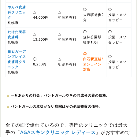
やんべ皮膚
◯
◯
科クリニッ
△
△
大通駅徒歩2
投薬・メソ
ク
44,000円
初診料有料
分
セラピー
札幌市
たけだ美容
◯
◯
△
△
皮膚科
森林公園駅
投薬・メソ
13,200円
初診料有料
札幌市
徒歩10分
セラピー
白石ガーデ
◎
ンプレイス
◯
◯
△
白石駅直結/
皮膚科クリ
投薬・メソ
8,250円
初診料有料
オンライン
ニック
セラピー
対応
札幌市
一月あたりの料金：パントガールやその同成分の薬の価格。
パントガールの取扱がない病院はその他治療薬の価格。
全ての面で優れているので、専門のクリニックでは最大
手の「
AGAスキンクリニック レディース
」がおすすめで