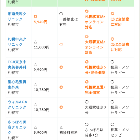
札幌市
◎
湘南美容ク
◯
◎
◎
札幌駅直結/
リニック
一部検査は
ほぼ全治療
5,940円
オンライン
札幌市
有料
に対応
対応
◎
札幌中央ク
◎
△
大通駅直結/
リニック
◎
ほぼ全治療
11,000円
オンライン
札幌市
に対応
対応
TCB東京中
◎
◯
△
央美容外科
◎
札幌駅徒歩5
投薬・メソ
9,990円
札幌市
分/完全個室
セラピー
聖心毛髪再
◎
◯
△
生外来
◎
札幌駅直通/
投薬・メソ
10,780円
札幌市
完全個室
セラピー
ウィルAGA
◯
◯
△
クリニック
◎
大通駅徒歩3
投薬・メソ
10,780円
札幌市
分
セラピー
さっぽろ美
◯
◯
容クリニッ
△
△
さっぽろ駅
投薬・メソ
ク
9,900円
初診料有料
徒歩1分
セラピー
札幌市