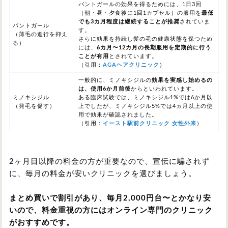
パントガールの効果を得るためには、1日3回
（朝・昼・夕食後に1回1カプセル）の服用を
最低
でも3カ月程度は継続することが推奨
されていま
パントガール
す。
（薄毛の進行を抑え
さらに効果を持続し髪の毛の健康状態を保つため
る）
には、
6カ月〜12カ月の長期服用を定期的に行う
ことが有用
とされています。
（引用：
AGAヘアクリニック
）
一般的に、ミノキシジルの
効果を実感し始めるの
は、
使用6か月前後
から
といわれています。
ミノキシジル
ある臨床試験では、
ミノキシジル1%では6か月以
（発毛を促す）
上
でしたが、
ミノキシジル5%では4ヵ月以上
の使
用で効果が確認されました。
（引用：
イースト駅前クリニック 女性外来
）
2ヶ月目以降の料金の方が重要なので、宣伝に騙されず
に、毎月の料金が安いクリニックを選びましょう。
まとめ買いで割引があり、毎月2,000円台〜とかなり安
いので、料金重視の方にはオンライン専門のクリニック
がおすすめです。