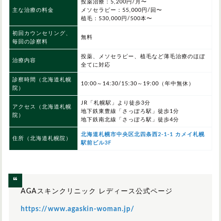
投薬治療：5,200円/月〜
主な治療の料金
メソセラピー：55,000円/回〜
植毛：530,000円/500本〜
初回カウンセリング、
無料
毎回の診察料
投薬、メソセラピー、植毛など薄毛治療のほぼ
治療内容
全てに対応
診察時間
（北海道札幌
10:00～14:30/15:30～19:00（年中無休）
院）
JR「札幌駅」より徒歩3分
アクセス（北海道札幌
地下鉄東豊線「さっぽろ駅」徒歩1分
院）
地下鉄南北線「さっぽろ駅」徒歩4分
北海道札幌市中央区北四条西2-1-1 カメイ札幌
住所（北海道札幌院）
駅前ビル3F
AGAスキンクリニック レディース公式ページ
https://www.agaskin-woman.jp/