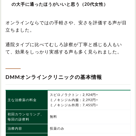
の大手に通ったほうがいいと思う（20代女性）
オンラインならではの手軽さや、安さを評価する声が目
立ちました。
通院タイプに比べてむしろ診察が丁寧と感じる人もい
て、効果をしっかり実感する声も多く見られました。
DMMオンラインクリニックの基本情報
スピロノラクトン：2,924円~
主な治療薬の料金
ミノキシジル内服：2,292円~
ミノキシジル外用：7,455円~
初回カウンセリング、
無料
毎回の診察料
治療内容
投薬のみ