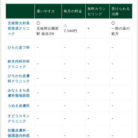
無料カウン
受けられる
通いやすさ
毎月の料金
セリング
治療
五稜郭大村美
◯
◯
△
容形成クリニ
五稜郭公園前
×
一部の薬の
7,560円
ック
駅 徒歩2分
処方
ひらた皮フ科
–
–
–
–
鈴木内科外科
–
–
–
–
クリニック
ひろかわ皮膚
–
–
–
–
科クリニック
みなとまち皮
–
–
–
–
膚科菊地医院
うめき皮膚科
–
–
–
–
すどうスキン
–
–
–
–
クリニック
佐藤皮膚科・
循環器内科医
–
–
–
–