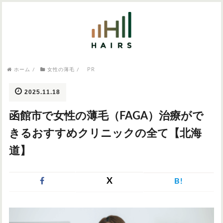
気になるワードから記事を探す

病院・クリニック
PR
ホーム
/
女性の薄毛
/
医師監修
AGAクリニック
AGAスキンクリニック
東京のAGAクリニック
女性の薄毛
2025.11.18
女性の薄毛
函館市で女性の薄毛（FAGA）治療がで
AGA
症状・悩みから記事を探す
きるおすすめクリニックの全て【北海
植毛
道】
薄毛
AGA
M字はげ
X
B!
育毛剤
つむじハゲ
ふけ
発毛