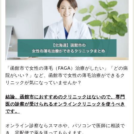
円形脱毛症
円形脱毛症
女性の薄毛
お問い合わせ
対策・アイテムから記事を探す
かつら・ヴィッグ
シャンプー
「函館市で女性の薄毛（FAGA）治療がしたい」「どの病
院がいい？」など、函館市で女性の薄毛治療ができるク
リニックが気になっていませんか？
植毛
病院・クリニック
結論、函館市におすすめのクリニックはないので、専門
医の診察が受けられるオンラインクリニックを使うべき
です。
育毛剤
オンライン診察ならスマホや、パソコンで医師に相談で
き、宅配便で薬を送ってもらえます。