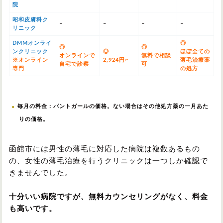
院
昭和皮膚科ク
–
–
–
–
リニック
DMMオンライ
◎
◎
◎
ンクリニック
◎
ほぼ全ての
オンラインで
無料で相談
※オンライン
2,924円~
薄毛治療薬
自宅で診察
可
専門
の処方
毎月の料金：パントガールの価格。ない場合はその他処方薬の一月あた
りの価格。
函館市には男性の薄毛に対応した病院は複数あるもの
の、女性の薄毛治療を行うクリニックは一つしか確認で
きませんでした。
十分いい病院ですが、無料カウンセリングがなく、料金
も高いです。