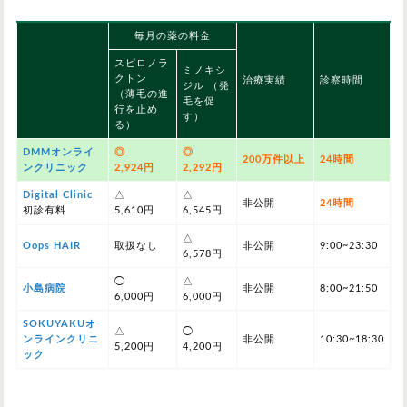
毎月の薬の料金
スピロノラ
ミノキシ
クトン
治療実績
診察時間
ジル （発
（薄毛の進
毛を促
行を止め
す）
る）
DMMオンライ
◎
◎
200万件以上
24時間
ンクリニック
2,924円
2,292円
Digital Clinic
△
△
非公開
24時間
初診有料
5,610円
6,545円
△
Oops HAIR
取扱なし
非公開
9:00~23:30
6,578円
◯
△
小島病院
非公開
8:00~21:50
6,000円
6,000円
SOKUYAKUオ
△
◯
ンラインクリニ
非公開
10:30~18:30
5,200円
4,200円
ック