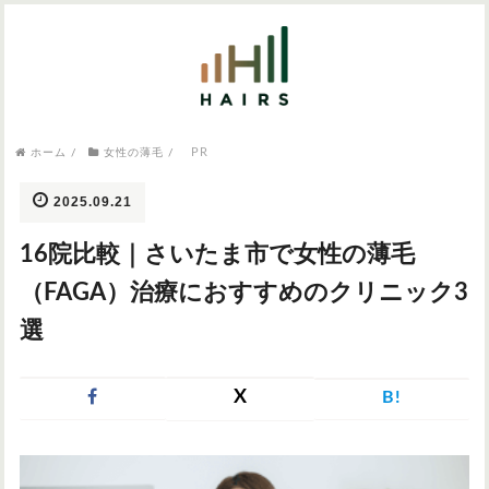
気になるワードから記事を探す

病院・クリニック
PR
ホーム
/
女性の薄毛
/
医師監修
AGAクリニック
AGAスキンクリニック
東京のAGAクリニック
女性の薄毛
2025.09.21
女性の薄毛
16院比較｜さいたま市で女性の薄毛
AGA
症状・悩みから記事を探す
（FAGA）治療におすすめのクリニック3
植毛
選
薄毛
AGA
M字はげ
X
B!
育毛剤
つむじハゲ
ふけ
発毛