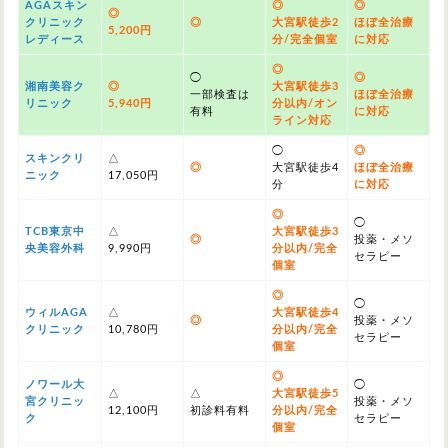
AGAスキン
◎
◎
◎
クリニック
◎
大宮駅徒歩2
ほぼ全治療
5,200円
レディース
分/完全個室
に対応
◎
◯
◎
湘南美容ク
◎
大宮駅徒歩3
一部検査は
ほぼ全治療
リニック
5,940円
分以内/オン
有料
に対応
ライン対応
◯
◎
スキンクリ
△
◎
大宮駅徒歩4
ほぼ全治療
ニック
17,050円
分
に対応
◎
◯
TCB東京中
△
大宮駅徒歩3
◎
投薬・メソ
央美容外科
9,990円
分以内/完全
セラピー
個室
◎
◯
ウィルAGA
△
大宮駅徒歩4
◎
投薬・メソ
クリニック
10,780円
分以内/完全
セラピー
個室
◎
ノワール大
◯
△
△
大宮駅徒歩5
宮クリニッ
投薬・メソ
12,100円
初診料有料
分以内/完全
ク
セラピー
個室