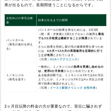
果が出るもので、長期間使うことになるからです。
女性向けの薄毛治療
効果が出るまでの期間
薬
パントガールの効果を得るためには、1日3回
（朝・昼・夕食後に1回1カプセル）の服用を
最低
でも3カ月程度は継続することが推奨
されていま
パントガール
す。
（薄毛の進行を抑え
さらに効果を持続し髪の毛の健康状態を保つため
る）
には、
6カ月〜12カ月の長期服用を定期的に行う
ことが有用
とされています。
（引用：
AGAヘアクリニック
）
一般的に、ミノキシジルの
効果を実感し始めるの
は、
使用6か月前後
から
といわれています。
ミノキシジル
ある臨床試験では、
ミノキシジル1%では6か月以
（発毛を促す）
上
でしたが、
ミノキシジル5%では4ヵ月以上
の使
用で効果が確認されました。
（引用：
イースト駅前クリニック 女性外来
）
2ヶ月目以降の料金の方が重要なので、宣伝に騙されず