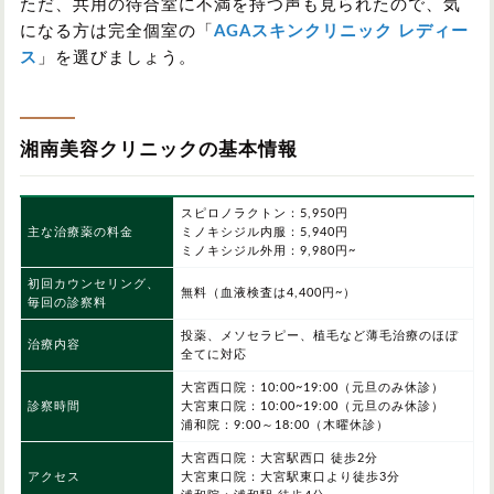
ただ、共用の待合室に不満を持つ声も見られたので、気
になる方は完全個室の「
AGAスキンクリニック レディー
ス
」を選びましょう。
湘南美容クリニックの基本情報
スピロノラクトン：5,950円
主な治療薬の料金
ミノキシジル内服：5,940円
ミノキシジル外用：9,980円~
初回カウンセリング、
無料（血液検査は4,400円~）
毎回の診察料
投薬、メソセラピー、植毛など薄毛治療のほぼ
治療内容
全てに対応
大宮西口院：10:00~19:00（元旦のみ休診）
診察時間
大宮東口院：10:00~19:00（元旦のみ休診）
浦和院：9:00～18:00（木曜休診）
大宮西口院：大宮駅西口 徒歩2分
アクセス
大宮東口院：大宮駅東口より徒歩3分