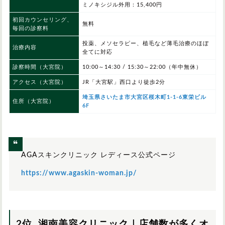
ミノキシジル外用：15,400円
初回カウンセリング、
無料
毎回の診察料
投薬、メソセラピー、植毛など薄毛治療のほぼ
治療内容
全てに対応
診察時間
（大宮院）
10:00～14:30 / 15:30～22:00（年中無休）
アクセス（大宮院）
JR「大宮駅」西口より徒歩2分
埼玉県さいたま市大宮区桜木町1-1-6東栄ビル
住所（大宮院）
6F
AGAスキンクリニック レディース公式ページ
https://www.agaskin-woman.jp/
2位. 湘南美容クリニック｜店舗数が多くオ