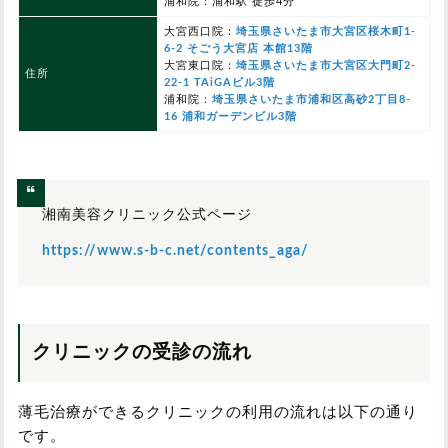
浦和院：浦和駅 徒歩4分
大宮西口院：
埼玉県さいたま市大宮区桜木町1-
6-2 そごう大宮店 本館13階
大宮東口院：
埼玉県さいたま市大宮区大門町2-
住所
22-1 TAiGAビル3階
浦和院：
埼玉県さいたま市浦和区高砂2丁目8-
16 浦和ガーデンビル3階
湘南美容クリニック公式ページ
https://www.s-b-c.net/contents_aga/
クリニックの受診の流れ
薄毛治療ができるクリニックの利用の流れは以下の通り
です。