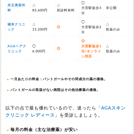
◯
共立美容外
△
△
大宮駅徒歩3
非公開
科
83,600円
初診料有料
分
◯
城本クリニ
△
△
◎
大宮駅徒歩2
ック
13,200円
投薬のみ
分
◎
AGAヘアク
◯
大宮駅徒歩1
△
◎
リニック
6,000円
分/オンライ
投薬のみ
ン対応
一月あたりの料金：パントガールやその同成分の薬の価格。
パントガールの取扱がない病院はその他治療薬の価格。
以下の点で最も優れているので、迷ったら「
AGAスキン
クリニック レディース
」を受診しましょう。
毎月の料金（主な治療薬）が安い