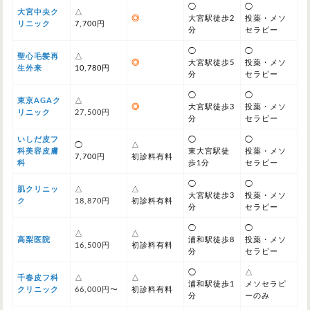
◯
◯
大宮中央ク
△
◎
大宮駅徒歩2
投薬・メソ
リニック
7,700円
分
セラピー
◯
◯
聖心毛髪再
△
◎
大宮駅徒歩5
投薬・メソ
生外来
10,780円
分
セラピー
◯
◯
東京AGAク
△
◎
大宮駅徒歩3
投薬・メソ
リニック
27,500円
分
セラピー
いしだ皮フ
◯
◯
◯
△
科美容皮膚
東大宮駅徒
投薬・メソ
7,700円
初診料有料
科
歩1分
セラピー
◯
◯
肌クリニッ
△
△
大宮駅徒歩3
投薬・メソ
ク
18,870円
初診料有料
分
セラピー
◯
◯
△
△
高梨医院
浦和駅徒歩8
投薬・メソ
16,500円
初診料有料
分
セラピー
◯
△
千春皮フ科
△
△
浦和駅徒歩1
メソセラピ
クリニック
66,000円〜
初診料有料
分
ーのみ