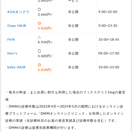
3,445円~
ービス
◯
AGAオンクリ
非公開
9:00~22:00
3,666円~
◎
Oops HAIR
非公開
9:00~23:30
3,828円~
△
FelK
非公開
10:00~18:45
4,950円~
◯
Hair’s
非公開
09:00~17:00
3,600円~
◎
bobo HAIR
非公開
10:00~23:00
2,838円~
・毎月の料金：まとめ買い割引も利用した場合のフィナステリド1mgの最安
値
・DMMの診療件数は2022年4月〜2025年5月の期間におけるオンライン診
療プラットフォーム「DMMオンラインクリニック」を利用したオンライン
診療の実績（全診療科目のお薬の発送実績及び診療件数を含む）です。
・DMMの診療は提携先医療機関が行います。