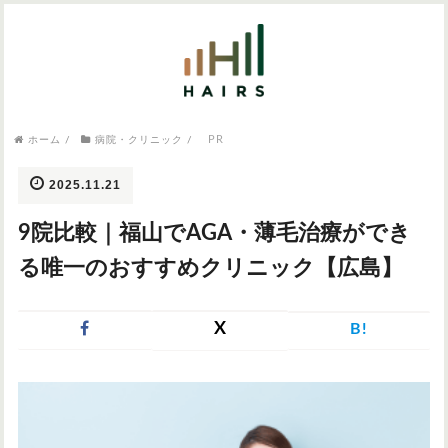
気になるワードから記事を探す

病院・クリニック
PR
ホーム
/
病院・クリニック
/
医師監修
AGAクリニック
AGAスキンクリニック
東京のAGAクリニック
女性の薄毛
2025.11.21
女性の薄毛
9院比較｜福山でAGA・薄毛治療ができ
AGA
症状・悩みから記事を探す
る唯一のおすすめクリニック【広島】
植毛
X
B!
薄毛
AGA
M字はげ
育毛剤
つむじハゲ
ふけ
発毛