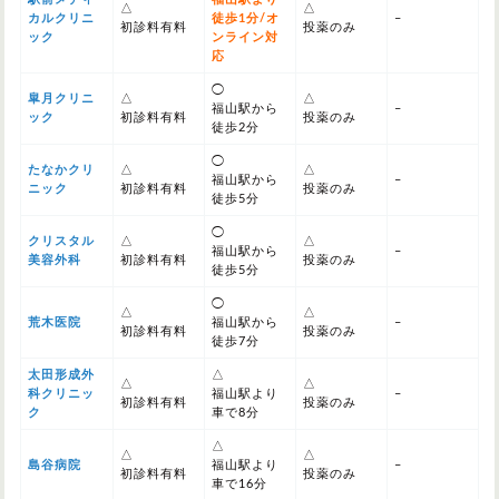
△
△
カルクリニ
徒歩1分/オ
–
初診料有料
投薬のみ
ック
ンライン対
応
◯
皐月クリニ
△
△
福山駅から
–
ック
初診料有料
投薬のみ
徒歩2分
◯
たなかクリ
△
△
福山駅から
–
ニック
初診料有料
投薬のみ
徒歩5分
◯
クリスタル
△
△
福山駅から
–
美容外科
初診料有料
投薬のみ
徒歩5分
◯
△
△
荒木医院
福山駅から
–
初診料有料
投薬のみ
徒歩7分
太田形成外
△
△
△
科クリニッ
福山駅より
–
初診料有料
投薬のみ
ク
車で8分
△
△
△
島谷病院
福山駅より
–
初診料有料
投薬のみ
車で16分