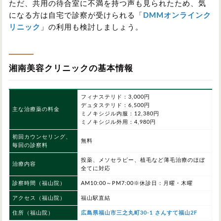
ただ、共用の待合室に不満を持つ声も見られたため、気
になる方は自宅で診察が受けられる「
DMMオンラインク
リニック
」の利用も検討しましょう。
湘南美容クリニックの基本情報
フィナステリド：3,000円
デュタステリド：6,500円
主な治療薬の料金
ミノキシジル内服：12,380円
ミノキシジル外用：4,980円
初回カウンセリング、
無料
毎回の診察料
投薬、メソセラピー、植毛など薄毛治療のほぼ
治療内容
全てに対応
診察時間（福山院）
AM10:00～PM7:00※休診日：月曜・木曜
アクセス（福山院）
福山駅直結
住所（福山院）
広島県福山市三之丸町30-1 さんすて福山2F