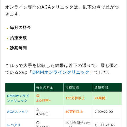
オンライン専門のAGAクリニックは、以下の点で差がつ
きます。
毎月の料金
治療実績
診察時間
これらで大手を比較した結果は以下の通りで、最も優れ
ているのは「
DMMオンラインクリニック
」でした。
毎月の料金
治療実績
診察時間
DMMオンライ
◎
150万件以上
24時間
ンクリニック
2,097円~
△
AGAスマクリ
60万件以上
9:00~22:00
4,980円~
◯
2024年開始のサ
レバクリ
10:00~21:45