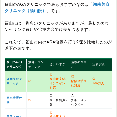
福山のAGAクリニックで最もおすすめなのは「
湘南美容
クリニック（福山院）
」です。
福山には、複数のクリニックがありますが、最初のカウ
ンセリング費用や治療内容では差がつきます。
これらで、福山市内のAGA治療を行う9院を比較したのが
以下の表です。
福山のAGA
無料カウン
治療の豊富
通いやすさ
治療実績
クリニック
セリング
さ
◎
◎
湘南美容ク
福山駅直結/
◎
◎
ほぼ全治療
リニック
オンライン
100万人
に対応
対応
◯
◯
東京美容外
◎
福山駅徒歩5
投薬・メソ
–
科
分
セラピー
◎
駅前メディ
福山駅より