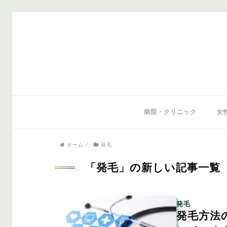
気になるワードから記事を探す
病院・クリニック
女
ホーム
/
発毛
医師監修
AGAクリニック
AGAスキン
「発毛」の新しい記事一覧
発毛
発毛方法