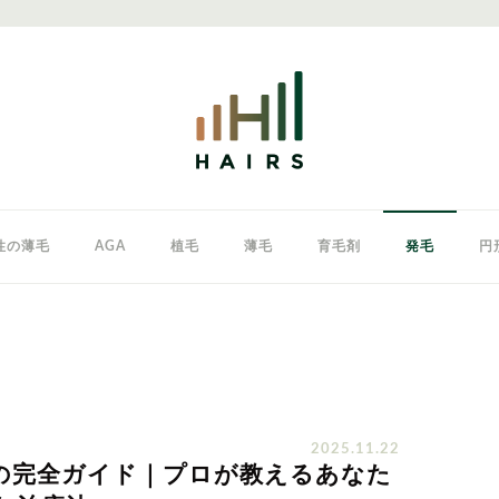
性の薄毛
AGA
植毛
薄毛
育毛剤
発毛
円
クリニック
東京のAGAクリニック
女性の薄毛
2025.11.22
の完全ガイド｜プロが教えるあなた