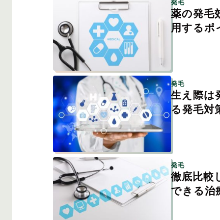
発毛
薬の発毛
用するポ
発毛
生え際は
る発毛対
発毛
徹底比較
できる治