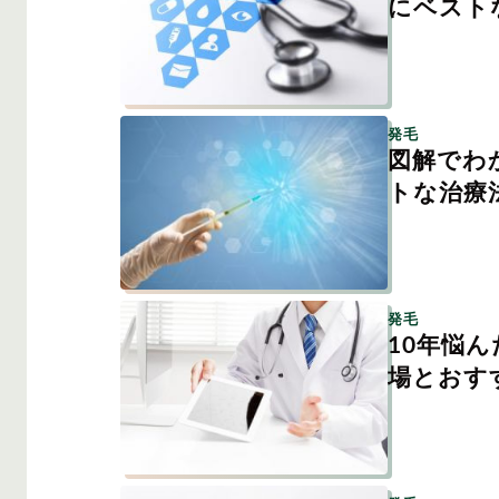
にベスト
症状・悩みから記事
発毛
AGA
M字は
図解でわ
トな治療
対策・アイテムから
発毛
10年悩
場とおす
かつら・ヴ
シャンプ
ィッグ