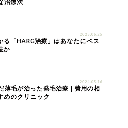
な治療法
を探す
2025.06.25
げ
つむじハゲ
ふけ
円形脱毛症
かる「HARG治療」はあなたにベス
法か
記事を探す
2024.05.16
んだ薄毛が治った発毛治療｜費用の相
すめのクリニック
病院・クリ
ー
植毛
育毛剤
ニック