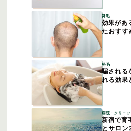
発毛
効果があ
たおすす
発毛
騙される
れる効果
病院・クリニッ
新宿で育
とサロン2