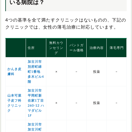
いる病院は？
4つの基準を全て満たすクリニックはないものの、下記の
クリニックでは、女性の薄毛治療に対応しています。
無料カウ
パントガ
住所
ンセリン
治療内容
薄毛専門
ール価格
グ
加古川市
別府町緑
かんき皮
町1番地
×
–
投薬
–
膚科
多木ビル4
階
加古川市
山本可菜
平岡町新
子皮フ科
在家1丁目
×
–
投薬
–
クリニッ
260-12 ハ
ク
マダビル
1F
加古川市
加古川町