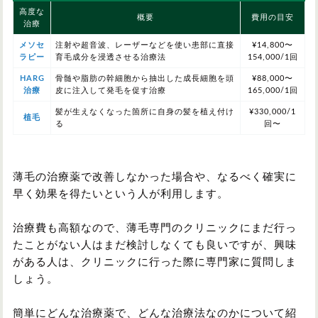
高度な
概要
費用の目安
治療
メソセ
注射や超音波、レーザーなどを使い患部に直接
¥14,800〜
ラピー
育毛成分を浸透させる治療法
154,000/1回
HARG
骨髄や脂肪の幹細胞から抽出した成長細胞を頭
¥88,000〜
治療
皮に注入して発毛を促す治療
165,000/1回
髪が生えなくなった箇所に自身の髪を植え付け
¥330,000/1
植毛
る
回〜
薄毛の治療薬で改善しなかった場合や、なるべく確実に
早く効果を得たいという人が利用します。
治療費も高額なので、薄毛専門のクリニックにまだ行っ
たことがない人はまだ検討しなくても良いですが、興味
がある人は、クリニックに行った際に専門家に質問しま
しょう。
簡単にどんな治療薬で、どんな治療法なのかについて紹