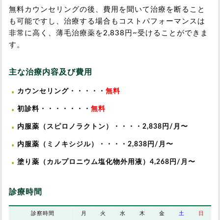
無料カウンセリングの後、費用を聞いて治療を断ること
も可能ですし、治療する場合もコストパフォーマンスは
非常に高く、薄毛治療薬を
2,838
円~受けることができま
す。
主な治療内容及び費用
カウンセリング・・・・・
無料
初診料・・・・・・・
無料
内服薬（スピロノラクトン）・・・・
2,838
円/月〜
内服薬（ミノキシジル）・・・・
2,838
円/月〜
塗り薬（カルプロニウム塩化物外用液）
4,268
円/月〜
診療時間
診察時間
月
火
水
木
金
土
日