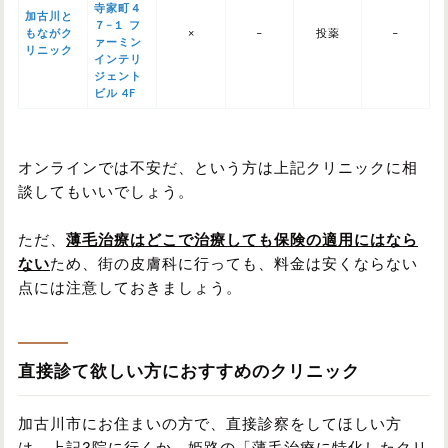
寺家町４
加古川と
７−１ フ
もながク
×
–
投薬
–
ァーミン
リニック
インテリ
ジェント
ビル 4F
オンラインでは不安だ、という方は上記クリニックに相
談してもいいでしょう。
ただ、
薄毛治療はどこで治療しても保険の適用にはなら
ない
ため、街の皮膚科に行っても、料金は安くならない
点には注意しておきましょう。
直接診て欲しい方におすすめのクリニック
加古川市にお住まいの方で、直接診察をしてほしい方