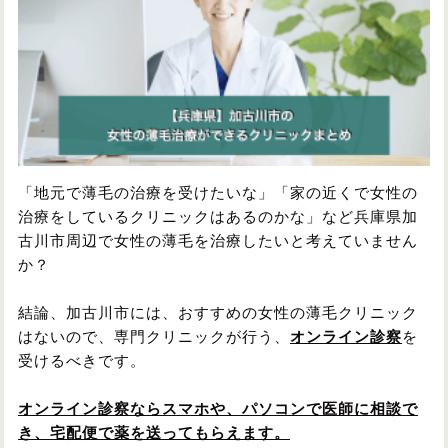
円形脱毛症
円形脱毛症
女性の薄毛
お問い合わせ
対策・アイテムから記事を探す
「地元で薄毛の治療を受けたいな」「家の近くで女性の
治療をしているクリニックはあるのかな」など兵庫県加
かつら・ヴィッグ
シャンプー
古川市周辺で女性の薄毛を治療したいと考えていません
か？
植毛
病院・クリニック
結論、加古川市には、おすすめの女性の薄毛クリニック
はないので、専門クリニックが行う、
オンライン診察
を
受けるべきです。
育毛剤
オンライン診察ならスマホや、パソコンで医師に相談で
き、宅配便で薬を送ってもらえます。