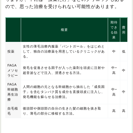
ので、思った治療を受けられない可能性があります。
期待
でき
費
概要
る効
用
果
女性の薄毛治療内服薬「パントガール」をはじめと
投薬
して、独自の治療薬を用意しているクリニックがあ
中
低
る。
FAGA
発毛を促進させる因子が入った薬剤を頭皮に注射や
中~
メソセ
中
超音波などで注入、浸透させる方法。
高
ラピー
FAGA
人間の細胞の元となる幹細胞から抽出した「成長因
幹細胞
中~
子」を含むタンパク質を成分を直接頭皮に注入し、
中
再生治
高
発毛機能を蘇らせる治療法。
療
自毛植
後頭部や側頭部の自分の生きた髪の細胞を抜き取
高
高
毛
り、薄毛の部分に移植する方法。