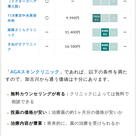
（
ドクターズヘア
◯
ー
ー
導入院
）
TCB東京中央美容
◯
9,990円
ー
外科
姫路さくらクリニ
ー
15,400円
ー
ック
きぬがさクリニッ
ー
16,500円
ー
ク
「
AGAスキンクリニック
」であれば、以下の条件を満た
すので、加古川から通う価値は十分にあります。
無料カウンセリングが有る
：
クリニックによっては無料で
相談できる
投薬の価格が安い
：
治療薬の約1ヶ月分の価格が安いか
治療内容が豊富
：
将来的に、薬の治療を受けられるか