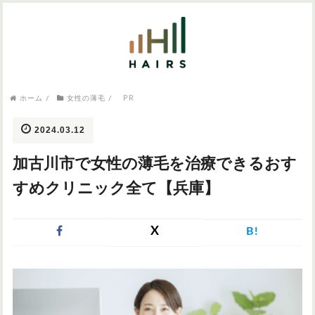
気になるワードから記事を探す

病院・クリニック
PR
ホーム
/
女性の薄毛
/
医師監修
AGAクリニック
AGAスキンクリニック
東京のAGAクリニック
女性の薄毛
2024.03.12
女性の薄毛
加古川市で女性の薄毛を治療できるおす
AGA
症状・悩みから記事を探す
すめクリニック全て【兵庫】
植毛
X
B!
薄毛
AGA
M字はげ
育毛剤
つむじハゲ
ふけ
発毛