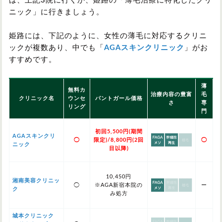
は、上記3院に行くか、姫路の「薄毛治療に特化したクリ
ニック」に行きましょう。
姫路には、下記のように、女性の薄毛に対応するクリニ
ックが複数あり、中でも「
AGAスキンクリニック
」がお
すすめです。
薄
無料カ
治療内容の豊富
毛
クリニック名
ウンセ
パントガール価格
さ
専
リング
門
初回5,500円(期間
AGAスキンクリ
◯
限定)/8,800円(2回
◯
ニック
目以降)
10,450円
湘南美容クリニッ
◯
※AGA新宿本院の
ー
ク
み処方
城本クリニック