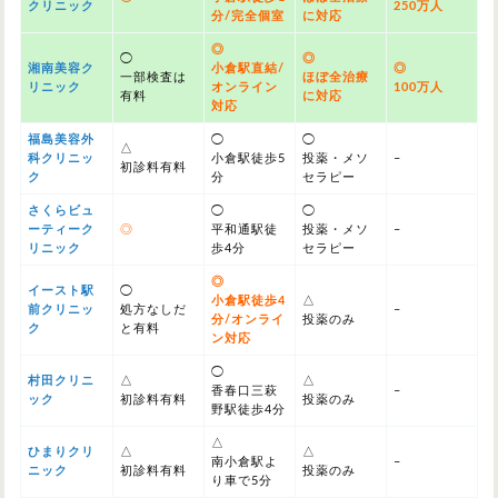
クリニック
250万人
分/完全個室
に対応
◎
◯
◎
湘南美容ク
小倉駅直結/
◎
一部検査は
ほぼ全治療
リニック
オンライン
100万人
有料
に対応
対応
福島美容外
◯
◯
△
科クリニッ
小倉駅徒歩5
投薬・メソ
–
初診料有料
ク
分
セラピー
さくらビュ
◯
◯
ーティーク
◎
平和通駅徒
投薬・メソ
–
リニック
歩4分
セラピー
◎
イースト駅
◯
小倉駅徒歩4
△
前クリニッ
処方なしだ
–
分/オンライ
投薬のみ
ク
と有料
ン対応
◯
村田クリニ
△
△
香春口三萩
–
ック
初診料有料
投薬のみ
野駅徒歩4分
△
ひまりクリ
△
△
南小倉駅よ
–
ニック
初診料有料
投薬のみ
り車で5分