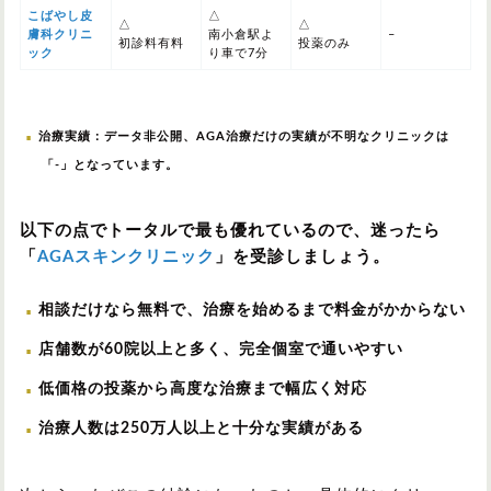
こばやし皮
△
△
△
膚科クリニ
南小倉駅よ
–
初診料有料
投薬のみ
ック
り車で7分
治療実績：データ非公開、AGA治療だけの実績が不明なクリニックは
「-」となっています。
以下の点でトータルで最も優れているので、迷ったら
「
AGAスキンクリニック
」を受診しましょう。
相談だけなら無料で、治療を始めるまで料金がかからない
店舗数が60院以上と多く、完全個室で通いやすい
低価格の投薬から高度な治療まで幅広く対応
治療人数は250万人以上と十分な実績がある