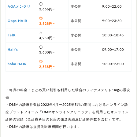
◯
AGAオンクリ
非公開
9:00~22:00
3,666円~
◎
Oops HAIR
非公開
9:00~23:30
3,828円~
△
FelK
非公開
10:00~18:45
4,950円~
◯
Hair’s
非公開
09:00~17:00
3,600円~
◎
bobo HAIR
非公開
10:00~23:00
2,838円~
・毎月の料金：まとめ買い割引も利用した場合のフィナステリド1mgの最安
値
・DMMの診療件数は2022年4月〜2025年5月の期間におけるオンライン診
療プラットフォーム「DMMオンラインクリニック」を利用したオンライン
診療の実績（全診療科目のお薬の発送実績及び診療件数を含む）です。
・DMMの診療は提携先医療機関が行います。