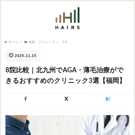
気になるワードから記事を探す

病院・クリニック
PR
ホーム
/
病院・クリニック
/
医師監修
AGAクリニック
AGAスキンクリニック
東京のAGAクリニック
女性の薄毛
2025.11.15
女性の薄毛
8院比較｜北九州でAGA・薄毛治療がで
AGA
症状・悩みから記事を探す
きるおすすめのクリニック3選【福岡】
植毛
X
B!
薄毛
AGA
M字はげ
育毛剤
つむじハゲ
ふけ
発毛