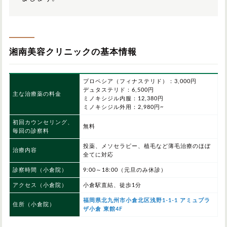
湘南美容クリニックの基本情報
プロペシア（フィナステリド）：3,000円
デュタステリド：6,500円
主な治療薬の料金
ミノキシジル内服：12,380円
ミノキシジル外用：2,980円~
初回カウンセリング、
無料
毎回の診察料
投薬、メソセラピー、植毛など薄毛治療のほぼ
治療内容
全てに対応
診察時間（小倉院）
9:00～18:00（元旦のみ休診）
アクセス（小倉院）
小倉駅直結、徒歩1分
福岡県北九州市小倉北区浅野1-1-1 アミュプラ
住所（小倉院）
ザ小倉 東館4F