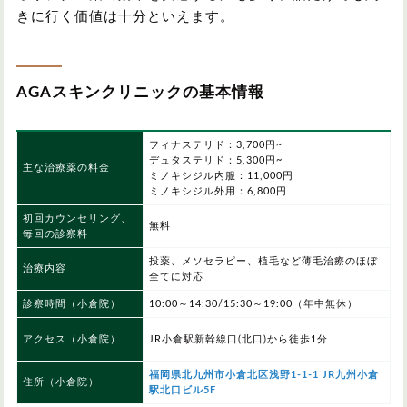
きに行く価値は十分といえます。
AGAスキンクリニックの基本情報
フィナステリド：3,700円~
デュタステリド：5,300円~
主な治療薬の料金
ミノキシジル内服：11,000円
ミノキシジル外用：6,800円
初回カウンセリング、
無料
毎回の診察料
投薬、メソセラピー、植毛など薄毛治療のほぼ
治療内容
全てに対応
診察時間（小倉院）
10:00～14:30/15:30～19:00（年中無休）
アクセス（小倉院）
JR小倉駅新幹線口(北口)から徒歩1分
福岡県北九州市小倉北区浅野1-1-1 JR九州小倉
住所（小倉院）
駅北口ビル5F