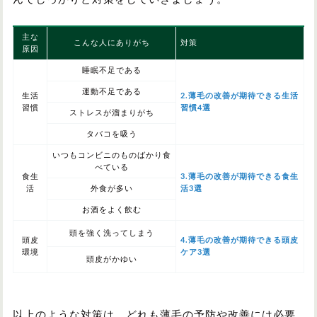
主な
こんな人にありがち
対策
原因
睡眠不足である
運動不足である
生活
2.薄毛の改善が期待できる生活
習慣
習慣4選
ストレスが溜まりがち
タバコを吸う
いつもコンビニのものばかり食
べている
食生
3.薄毛の改善が期待できる食生
活
外食が多い
活3選
お酒をよく飲む
頭を強く洗ってしまう
頭皮
4.薄毛の改善が期待できる頭皮
環境
ケア3選
頭皮がかゆい
以上のような対策は、どれも薄毛の予防や改善には必要