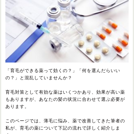
円形脱毛症
円形脱毛症
女性の薄毛
お問い合わせ
対策・アイテムから記事を探す
かつら・ヴィッグ
シャンプー
「育毛ができる薬って効くの？」「何を選んだらいい
の？」と混乱していませんか？
植毛
病院・クリニック
育毛対策として有効な薬はいくつかあり、効果が高い薬
もありますが、あなたの髪の状況に合わせて選ぶ必要が
あります。
育毛剤
このページでは、薄毛に悩み、薬で改善してきた筆者の
私が、育毛の薬について下記の流れで詳しく紹介しま