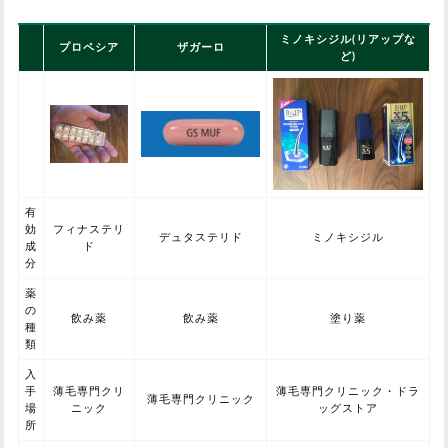
ミノキシジル(リアップな
プロペシア
ザガーロ
ど)
有
効
フィナステリ
デュタステリド
ミノキシジル
成
ド
分
薬
の
飲み薬
飲み薬
塗り薬
種
類
入
手
薄毛専門クリ
薄毛専門クリニック・ドラ
薄毛専門クリニック
場
ニック
ッグストア
所