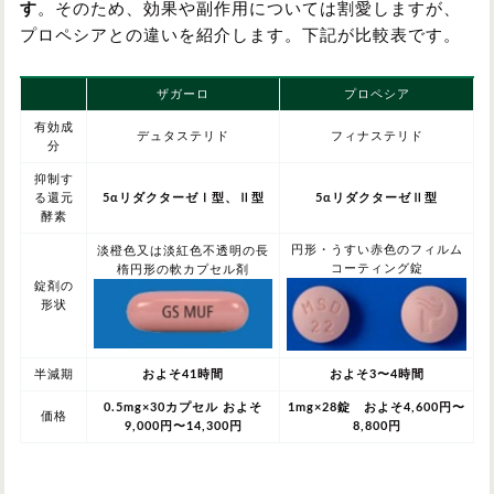
す
。そのため、効果や副作用については割愛しますが、
プロペシアとの違いを紹介します。下記が比較表です。
ザガーロ
プロペシア
有効成
デュタステリド
フィナステリド
分
抑制す
る還元
5αリダクターゼⅠ型、Ⅱ型
5αリダクターゼⅡ型
酵素
円形・うすい赤色のフィルム
淡橙色又は淡紅色不透明の長
コーティング錠
楕円形の軟カプセル剤
錠剤の
形状
半減期
およそ41時間
およそ3〜4時間
0.5mg×30カプセル およそ
1mg×28錠 およそ4,600円〜
価格
9,000円〜14,300円
8,800円