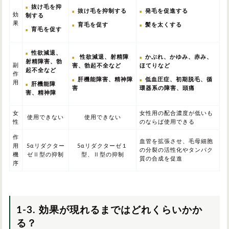
抜け毛を抑
抜け毛を抑制する
発毛を促進する
効
制する
果
育毛を促す
髪を太くする
育毛を促す
性欲減退、
性欲減退、射精障
かぶれ、かゆみ、赤み、
射精障害、勃
副
害、勃起不全など
ほてりなど
起不全など
作
肝機能障害、精神障
低血圧症、初期脱毛、循
用
肝機能障
害
環器系の障害、頭痛
害、精神障
女
女性用の配合濃度が低いも
使用できない
使用できない
性
のならば使用できる
作
血管を拡張させ、毛母細胞
用
5αリダクター
5αリダクターゼ１
の分裂の活性化やタンパク
機
ゼⅡ型の抑制
型、Ⅱ型の抑制
質の合成を促進
序
1-3. 効果が現れるまではどれくらいかか
る？