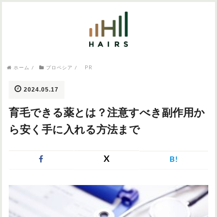
気になるワードから記事を探す

病院・クリニック
PR
ホーム
/
プロペシア
/
医師監修
AGAクリニック
AGAスキンクリニック
東京のAGAクリニック
女性の薄毛
2024.05.17
女性の薄毛
育毛できる薬とは？注意すべき副作用か
AGA
症状・悩みから記事を探す
ら安く手に入れる方法まで
植毛
X
B!
薄毛
AGA
M字はげ
育毛剤
つむじハゲ
ふけ
発毛